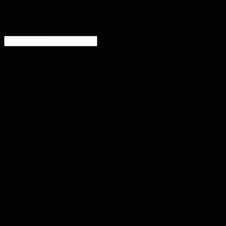
Wetter
Homburg
Klarer Himmel
enter location
23.4
°
C
24.2
°
23
°
39%
4.1m/s
0%
Do.
30
°
Fr.
30
°
Sa.
30
°
So.
34
°
Mo.
34
°
Polizeimeldungen aus der Region