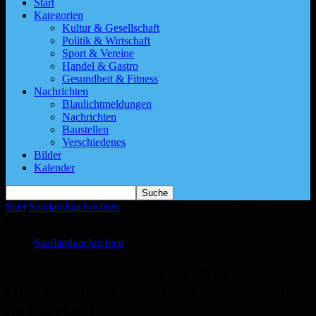
Start
Kategorien
Kultur & Gesellschaft
Politik & Wirtschaft
Sport & Vereine
Handel & Gastro
Gesundheit & Fitness
Nachrichten
Blaulichtmeldungen
Nachrichten
Baustellen
Verschiedenes
Bilder
Kalender
Start
Saarlandnachrichten
Saarland | Weltwassertag 2016 –
Gleichbleibend hohe Trinkwasserqualität im Saarland
Saarlandnachrichten
Saarland | Weltwassertag 2016 –
Gleichbleibend hohe Trinkwasserqualität
im Saarland