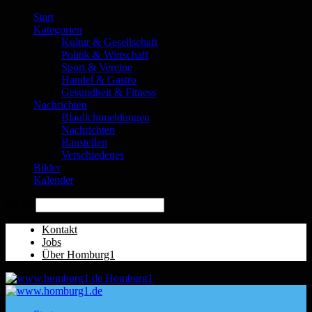
Start
Kategorien
Kultur & Gesellschaft
Politik & Wirtschaft
Sport & Vereine
Handel & Gastro
Gesundheit & Fitness
Nachrichten
Blaulichtmeldungen
Nachrichten
Baustellen
Verschiedenes
Bilder
Kalender
Suche
Kontakt
Jobs
Über Homburg1
Homburg1