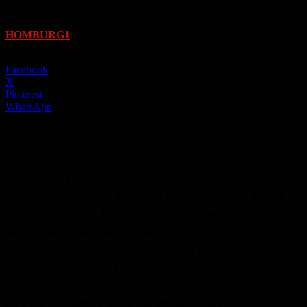
Von
HOMBURG1
-
21. März 2016
Facebook
X
Pinterest
WhatsApp
HOMBURG1 | SAARLAND NACHRICHTEN
„Unser Trinkwasser im Saarland ist von
gleichbleibender hoher Qualität, und kann
direkt aus der Leitung genutzt werden“,
sagte Monika Bachmann, Ministerin für
Soziales, Gesundheit, Frauen und Familie.
Der 22. März 2016 als internationaler Tag
des Wassers steht in diesem Jahr unter dem
Motto „Wasser und Arbeitsplätze“.