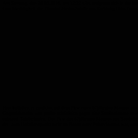
Am Sonntag, den 20.03.2016, um 12:22 Uhr, ereignete sich in der In
Geschwindigkeit die Theodor-Heuss-Straße aus Richtung Otto-Touss
Hier kollidiert er zunächst mit dem Pkw eines 67jährigen Mannes aus 
Gegenfahrbahn und prallte schließlich gegen eine Straßenlaterne so
entstand Totalschaden. Der Pkw des 67jährigen Mannes aus Saarbrücke
der zum Unfallzeitpunkt nicht im Besitz einer Fahrerlaubnis war, un