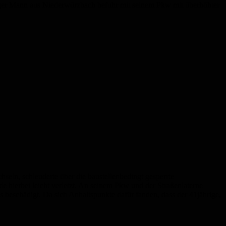
hriger Mann aus Niederwürzbach befuhr mit seinem Pkw mit überhöhter
seln, schleuderte über die baustellenbedingt gesperrte
 hierbei leicht verletzt. An seinem Pkw und der Straßenlaterne
beschädigt. Da sich Anhaltspunkte dafür fanden, dass der 41jährige,