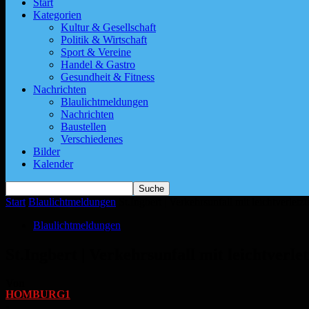
Start
Kategorien
Kultur & Gesellschaft
Politik & Wirtschaft
Sport & Vereine
Handel & Gastro
Gesundheit & Fitness
Nachrichten
Blaulichtmeldungen
Nachrichten
Baustellen
Verschiedenes
Bilder
Kalender
Start
Blaulichtmeldungen
St.Ingbert | Verkehrsunfall mit leichtverle
Blaulichtmeldungen
St.Ingbert | Verkehrsunfall mit leichtver
Von
HOMBURG1
-