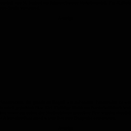
nenstadt von St. Ingbert ein folgenschwerer Verkehrsunfall. Ein 41jä
aint-Straße kommend.
Anzeige
Saarbrücken, der gerade im Begriff war auf seinen Fahrstreifen zu wech
wie einen geparkten Pkw. Der 41jährige Mann aus Niederwürzbach wurde
n sowie ein neben der Straßenlaterne geparkter Pkw wurden ebenfalls 
ter Alkoholeinfluss stand wurde ihm eine Blutprobe entnommen.
Anzeige