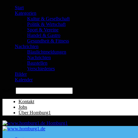
Start
Kategorien
Kultur & Gesellschaft
Politik & Wirtschaft
Sport & Vereine
Handel & Gastro
Gesundheit & Fitness
Nachrichten
Blaulichtmeldungen
Nachrichten
Baustellen
Verschiedenes
Bilder
Kalender
Suche
Kontakt
Jobs
Über Homburg1
Homburg1