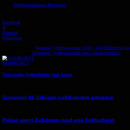
Polizeimeldungen Homburg
Facebook
X
Pinterest
WhatsApp
Vorheriger Artikel
Saarland | Weltwassertag 2016 – Gleichbleibend ho
Nächster Artikel
St.Ingbert | Verkehrsunfall unter Alkoholeinfluss
HOMBURG1
Verwandte Artikel
Mehr vom Autor
Vermisster 81-Jähriger wohlbehalten gefunden
Polizei sperrt Zufahrten rund ums Fußballspiel