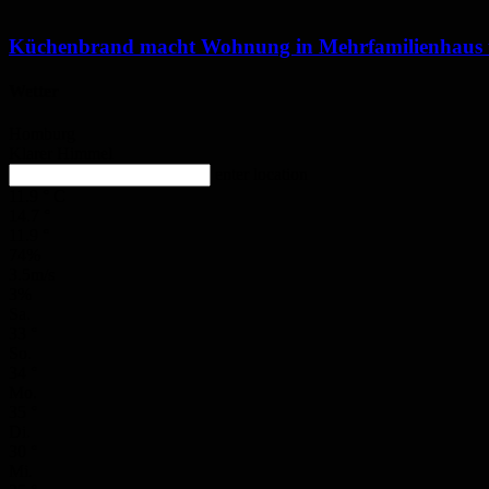
Küchenbrand macht Wohnung in Mehrfamilienhaus
Wetter
Homburg
Klarer Himmel
enter location
11.9
°
C
14.7
°
11.9
°
74%
3.5m/s
3%
Sa.
33
°
So.
34
°
Mo.
35
°
Di.
30
°
Mi.