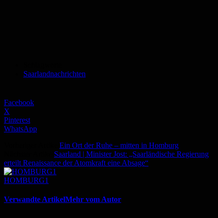
Schlagworte
Saarlandnachrichten
Facebook
X
Pinterest
WhatsApp
Vorheriger Artikel
Ein Ort der Ruhe – mitten in Homburg
Nächster Artikel
Saarland | Minister Jost: „Saarländische Regierung
erteilt Renaissance der Atomkraft eine Absage“
HOMBURG1
Verwandte Artikel
Mehr vom Autor