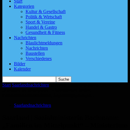
Start
Kategorien
Kultur & Gesellschaft
Politik & Wirtschaft
Sport & Vereine
Handel & Gastro
Gesundheit & Fitness
Nachrichten
Blaulichtmeldungen
Nachrichten
Baustellen
Verschiedenes
Bilder
Kalender
Start
Saarlandnachrichten
Saarland | Sozialministerin Bachmann:
„Familien im Mittelpunkt“ – Ministerium fördert
Familienferienmaßnahmen, Jugendbegegnungen...
Saarlandnachrichten
Saarland | Sozialministerin Bachmann:
„Familien im Mittelpunkt“ – Ministerium