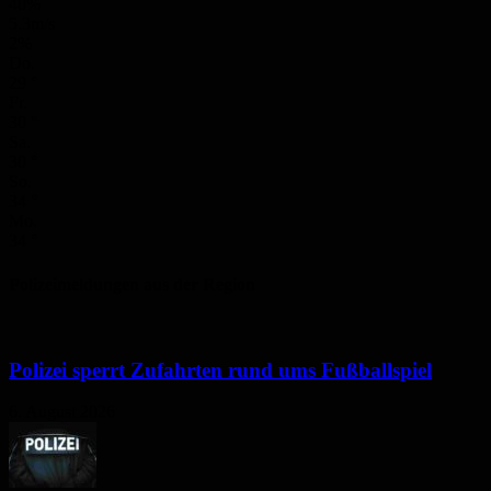
40%
5.3m/s
2%
Do.
29
°
Fr.
30
°
Sa.
30
°
So.
34
°
Mo.
34
°
Polizeimeldungen aus der Region
Polizei sperrt Zufahrten rund ums Fußballspiel
6. August 2026