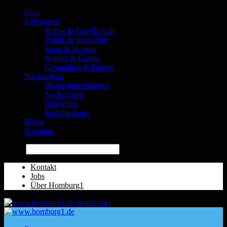
Start
Kategorien
Kultur & Gesellschaft
Politik & Wirtschaft
Sport & Vereine
Handel & Gastro
Gesundheit & Fitness
Nachrichten
Blaulichtmeldungen
Nachrichten
Baustellen
Verschiedenes
Bilder
Kalender
Suche
Kontakt
Jobs
Über Homburg1
Homburg1