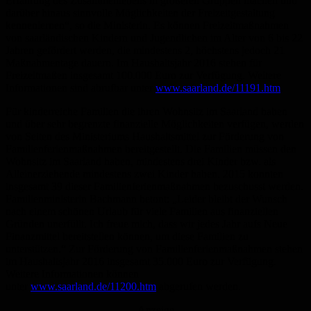
Erfahrung des Zusammenlebens in größeren Gruppen machen und
darüber hinaus sinnvolle Möglichkeiten der Freizeitgestaltung
kennenlernen“, so die Ministerin. Es können Freizeitmaßnahmen
von saarländischen Kindern und Jugendlichen im Alter von 6 bis 22
Jahren gefördert werden, die mindestens 2, höchstens jedoch 21
Maßnahmentage dauern. Im Haushaltsjahr 2016 stehen für
Freizeitmaßen insgesamt 100.000 Euro zur Verfügung. Weitere
Informationen sind abrufbar unter
www.saarland.de/11191.htm
.
Für kinderreiche Familien die ihren Wohnsitz im Saarland haben
und über sehr begrenzte finanzielle Möglichkeiten verfügen, werden
von Seiten des Ministeriums Haushaltsmittel zur Förderung von
Familienferienmaßnahmen bereitgestellt. Die Familien müssen den
Wohnsitz im Saarland haben, mindestens drei Kinder bzw. als
Alleinerziehende mindestens zwei Kinder haben. 2015 konnten
insgesamt 39 dieser Familienferienmaßnahmen bezuschusst werden.
Familienministerin Bachmann betont: „Leider bleibt der Wunsch
nach einem schönen Urlaub für viele Familien aus finanziellen
Gründen unerfüllt. Ich freue mich, dass wir jedes Jahr aufs Neue
Finanzmittel bereitstellen können, um diese Familien zu
unterstützen.“ Zur Förderung von Familienferienmaßnahmen stehen
im Haushaltsjahr 2016 insgesamt 35.000 Euro zur Verfügung.
Weitere Informationen können
unter
www.saarland.de/11200.htm
abgerufen werden.
Anzeige