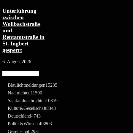
Unterführung
zwischen
Wollbachstraße
und
Rentamtstraße in
St. Ingbert
gesperrt
6. August 2026
Beliebte Kategorie
Blaulichtmeldungen
15235
Nachrichten
11590
Saarlandnachrichten
10359
Kultur&Gesellschaft
8343
Deutschland
4743
Politik&Wirtschaft
3803
Gesellschaft
2931