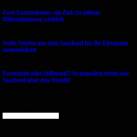
Zwei Unternehmen, ein Ziel: So gelingt
Mitbestimmung wirklich
Sechs Vereine aus dem Saarland für ihr Ehrenamt
ausgezeichnet
Fortschritt oder Stillstand? So gespalten denkt das
Saarland über den Wandel
Wetter
Homburg
Klarer Himmel
enter location
25.8
°
C
26.4
°
25.7
°