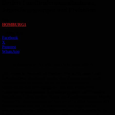
fördert Familienferienmaßnahmen,
Jugendbegegnungen und Freizeiten
Von
HOMBURG1
-
1. März 2016
Facebook
X
Pinterest
WhatsApp
HOMBURG1 | SAARLAND NACHRICHTEN
„Wir setzen im Saarland auf Familien. Das ist für unser Land
Zukunftsarbeit, die deutlich macht, dass Familienpolitik auch
Standortpolitik sein kann. Daher hat das saarländische
Sozialministerium im vergangenen Jahr eine Vielzahl von
Familienferienmaßnahmen, Jugendbegegnungen und Freizeiten
bezuschusst.“ Diese positive Bilanz zog Familienministerin Monika
Bachmann. „Beispielsweise konnten im Jahre 2015 insgesamt 373
Freizeitmaßnahmen mit 12.584 Kindern und Jugendlichen
bezuschusst werden. Hierbei können Kinder und Jugendliche die