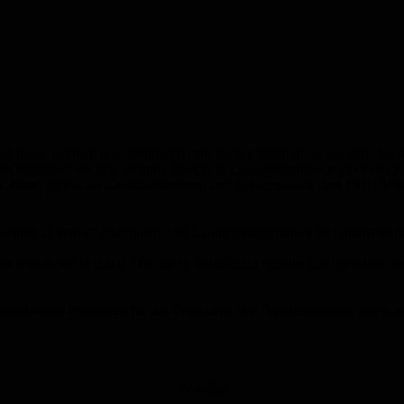
chüsse nehmen ihre Tätigkeiten mit starker Beteiligung aus dem Saa
 Soziales“ berufen. Wagner-Scheid ist Landesvorsitzende der Frauen
r. Franz gehört als Grundsatzreferent und Schatzmeister dem CDU-Vorst
schuss „Familie“ einbringen. Die Landtagsabgeordnete ist familienpol
vier Berufenen herzlich. Die starke Beteiligung unseres Landesverban
menfeldern Positionen für das Präsidium, den Bundesvorstand sowie a
Anzeige