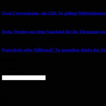
Zwei Unternehmen, ein Ziel: So gelingt Mitbestimmun
Sechs Vereine aus dem Saarland für ihr Ehrenamt au
Fortschritt oder Stillstand? So gespalten denkt das 
Wetter
Homburg
Klarer Himmel
enter location
16.9
°
C
18.6
°
16.8
°
82%
2.3m/s
0%