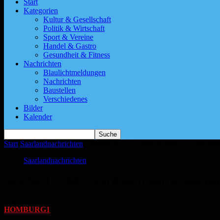
Start
Kategorien
Kultur & Gesellschaft
Politik & Wirtschaft
Sport & Vereine
Handel & Gastro
Gesundheit & Fitness
Nachrichten
Blaulichtmeldungen
Nachrichten
Baustellen
Verschiedenes
Bilder
Kalender
Start
Saarlandnachrichten
Saarland | CDU: Stark vertreten in den ne
Saarlandnachrichten
Saarland | CDU: Stark vertreten in den n
Von
HOMBURG1
-