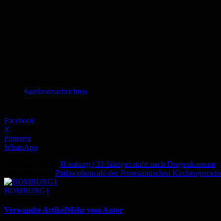
Schlagworte
Saarlandnachrichten
Facebook
X
Pinterest
WhatsApp
Vorheriger Artikel
Homburg | 33-Jähriger stirbt nach Drogenkonsum
Nächster Artikel
Philosophencafé der Protestantischen Kirchengemein
HOMBURG1
Verwandte Artikel
Mehr vom Autor