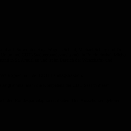
rland auf. So wurden Anja Wagner-Scheid, Michael Schley und Dr.
 Union und CDU-Stadtverbandsvorsitzende in Friedrichsthal, Michael
and in St. Arnual an und ist im Bereich der Wirtschafts- und
itische Sprecherin der CDU-Landtagsfraktion.
des zeigt einmal mehr die Kompetenz der CDU Saar in diesen
uch den Bundesparteitag zu erarbeiten. Den Ausschüssen gehören