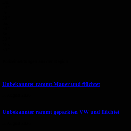
Do.
29
°
Fr.
30
°
Sa.
30
°
So.
33
°
Mo.
35
°
Polizeimeldungen aus der Region
Unbekannter rammt Mauer und flüchtet
5. August 2026
Unbekannter rammt geparkten VW und flüchtet
5. August 2026