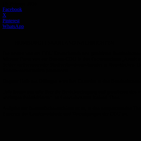
16. Februar 2016
Facebook
X
Pinterest
WhatsApp
HOMBURG1 | SAARLAND NACHRICHTEN
Die beiden von der CDU Deutschlands neu gebildeten Bundesfachauss
Michael Franz von der Bundes-CDU in den Fachausschuss „Arbeit und
Schley stellvertretender Stadtverbandsvorsitzender in Neunkirchen. D
Sozialwissenschaften promoviert.
Dagmar Heib aus Dillingen wird ihre Expertise in den Bundesfachaus
„Wir freuen uns sehr über die Berücksichtigung und gratulieren den 
wichtigen Politikfeldern“, so Generalsekretär Roland Theis.
Aufgabe der Bundesfachausschüsse ist es, in den entsprechenden The
Experten der Landesverbände und Vereinigungen der CDU an.