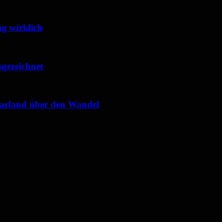
g wirklich
sgezeichnet
Saarland über den Wandel