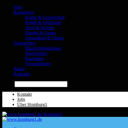
Start
Kategorien
Kultur & Gesellschaft
Politik & Wirtschaft
Sport & Vereine
Handel & Gastro
Gesundheit & Fitness
Nachrichten
Blaulichtmeldungen
Nachrichten
Baustellen
Verschiedenes
Bilder
Kalender
Suche
Kontakt
Jobs
Über Homburg1
Homburg1