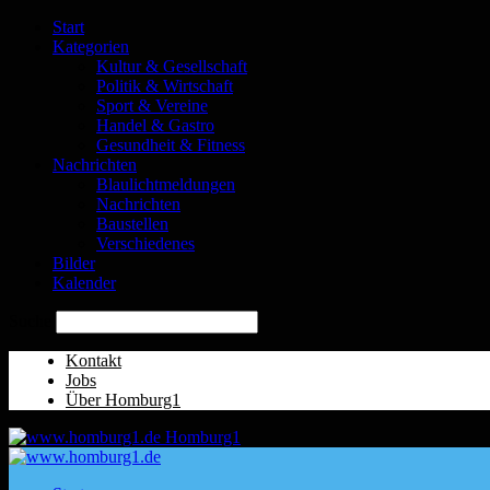
Start
Kategorien
Kultur & Gesellschaft
Politik & Wirtschaft
Sport & Vereine
Handel & Gastro
Gesundheit & Fitness
Nachrichten
Blaulichtmeldungen
Nachrichten
Baustellen
Verschiedenes
Bilder
Kalender
Suche
Kontakt
Jobs
Über Homburg1
Homburg1