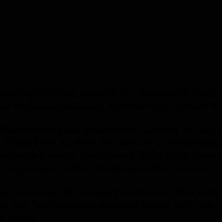
ndtagsfraktion, wonach der Botanische Garten
 der hochschulpolitische Sprecher der Grünen-F
Finanzierung des Botanischen Gartens sei nicht
ede. Denn Fakt ist, dass der von der Landesregi
iterbetrieb dieser Einrichtung nicht mehr finan
rtung für den Erhalt des Botanischen Gartens.
tig nicht nur das einzige Bundesland ohne eine
 nur von Studierenden, sondern häufig auch von
n gehen.