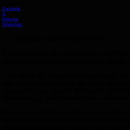
15. März 2016
Facebook
X
Pinterest
WhatsApp
HOMBURG1 | SAARLAND NACHRICHTEN
Zu den Aussagen des Vorsitzenden der CDU-La
geplanten Kulturfonds erhalten wird, erklärt
„Wir halten die Aussage von Tobias Hans, die 
Uni, für nichts anderes als eine billige Ausr
dazu geführt hat, dass die Universität den We
Tatsachen und stiehlt sich aus ihrer Verantwo
Mit dessen Schließung wird das Saarland künf
ein wichtiger Lern- und Kulturort, der nicht
Weiterbildungsangebot genutzt wurde, verlore