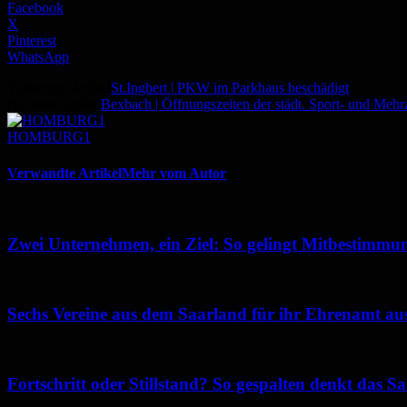
Facebook
X
Pinterest
WhatsApp
Vorheriger Artikel
St.Ingbert | PKW im Parkhaus beschädigt
Nächster Artikel
Bexbach | Öffnungszeiten der städt. Sport- und Mehr
HOMBURG1
Verwandte Artikel
Mehr vom Autor
Zwei Unternehmen, ein Ziel: So gelingt Mitbestimmun
Sechs Vereine aus dem Saarland für ihr Ehrenamt au
Fortschritt oder Stillstand? So gespalten denkt das 