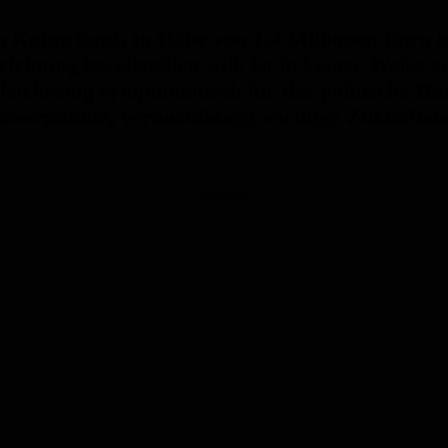
 Kulturfonds in Höhe von 1,4 Millionen Euro bi
ichtung bereitstellen will, ist in keiner Weise
leichzeitig symptomatisch für das politische H
chwerpunkte, vernachlässigt wichtige Zukunftsb
Anzeige