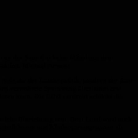
 an der Saar-Uni keine Mittel aus dem
raktion, Michael Neyses:
 Aufgabe der Landespolitik, sondern der Saar-
erung verordnete Sparzwang überhaupt erst
zieren kann. Die CDU verdreht schlicht die
 solche Einrichtung sein. Dem Land wird auch
 Schulklassen und Kindergartengruppen als