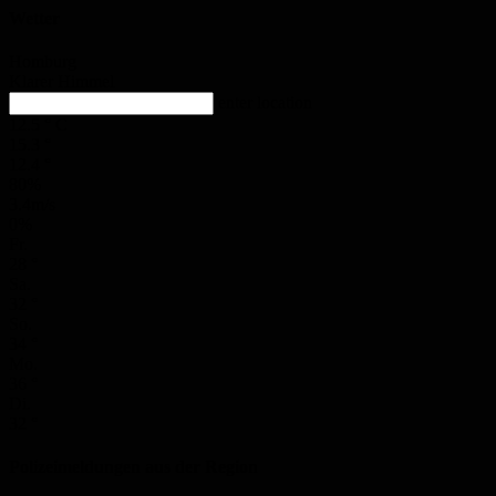
Wetter
Homburg
Klarer Himmel
enter location
12.5
°
C
15.3
°
12.4
°
80%
3.4m/s
0%
Fr.
28
°
Sa.
32
°
So.
34
°
Mo.
36
°
Di.
32
°
Polizeimeldungen aus der Region