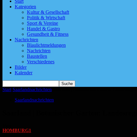
Start
Kategorien
Kultur & Gesellschaft
Politik & Wirtschaft
Sport & Vereine
Handel & Gastro
Gesundheit & Fitness
Nachrichten
Blaulichtmeldungen
Nachrichten
Baustellen
Verschiedenes
Bilder
Kalender
Start
Saarlandnachrichten
Saarland | Botanischer Garten: Landesregier
Saarlandnachrichten
Saarland | Botanischer Garten: Landesregie
Von
HOMBURG1
-