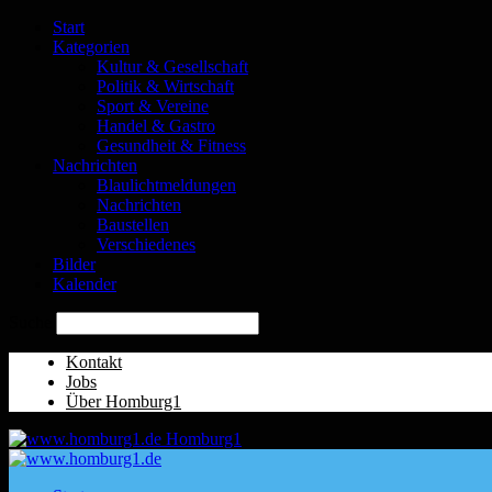
Start
Kategorien
Kultur & Gesellschaft
Politik & Wirtschaft
Sport & Vereine
Handel & Gastro
Gesundheit & Fitness
Nachrichten
Blaulichtmeldungen
Nachrichten
Baustellen
Verschiedenes
Bilder
Kalender
Suche
Kontakt
Jobs
Über Homburg1
Homburg1