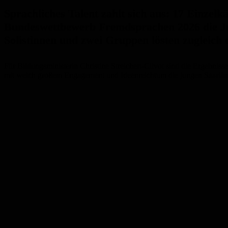
Sprachliches Talent zahlt sich aus: 17 Einze
Bundeswettbewerb Fremdsprachen 2026 die Jur
Solistinnen und zwei Gruppen lösten zugleich
Für Bildungsministerin Christine Streichert-Clivot sind die Ergebni
mit welch großem Engagement und Ideenreichtum die jungen Saarländer