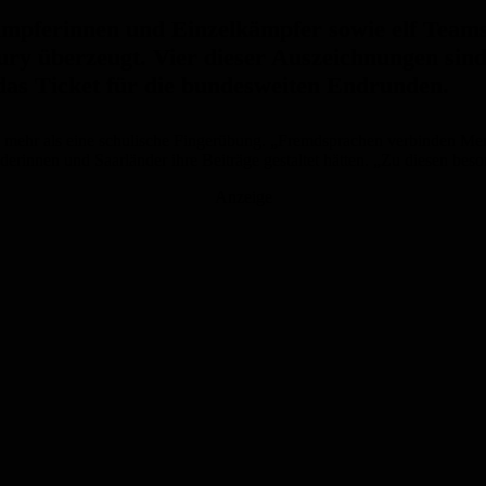
lkämpferinnen und Einzelkämpfer sowie elf Team
y überzeugt. Vier dieser Auszeichnungen sin
 das Ticket für die bundesweiten Endrunden.
sse mehr als eine schulische Fingerübung. „Fremdsprachen verbinden Men
innen und Saarländer ihre Beiträge gestaltet hätten. „Zu diesen besond
Anzeige