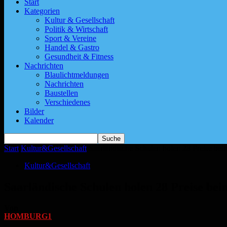
Start
Kategorien
Kultur & Gesellschaft
Politik & Wirtschaft
Sport & Vereine
Handel & Gastro
Gesundheit & Fitness
Nachrichten
Blaulichtmeldungen
Nachrichten
Baustellen
Verschiedenes
Bilder
Kalender
Start
Kultur&Gesellschaft
Saarländische Schulen holen 28 Preise b
Kultur&Gesellschaft
Saarländische Schulen holen 28 Preise b
Von
HOMBURG1
-