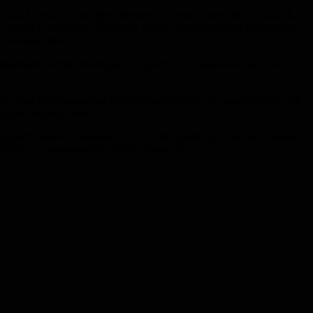
ch und Latein. 17 von ihnen kehrten mit einer Auszeichnung zurück.
en ersten Landespreis, Katharina Röder vom Peter-Wust-Gymnasium
n Niedersachsen.
hmenden reichten Beiträge in Englisch und Französisch ein – ein
)“ vom Gymnasium am Schloss Saarbrücken. Sie qualifizierten sich
n Süden Deutschlands.
usgeht. Bewertet werden nicht nur die sprachliche Präzision, sondern
chigkeit auf ungewohnten Bühnen erproben.