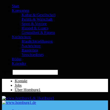
Start
Kategorien
Kultur & Gesellschaft
Politik & Wirtschaft
Sport & Vereine
Handel & Gastro
Gesundheit & Fitness
Nachrichten
Blaulichtmeldungen
Nachrichten
Baustellen
Verschiedenes
Bilder
Kalender
Suche
Kontakt
Jobs
Über Homburg1
Homburg1