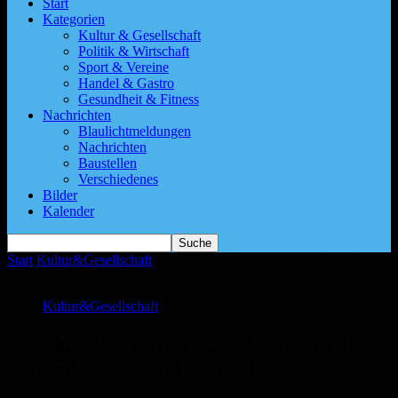
Start
Kategorien
Kultur & Gesellschaft
Politik & Wirtschaft
Sport & Vereine
Handel & Gastro
Gesundheit & Fitness
Nachrichten
Blaulichtmeldungen
Nachrichten
Baustellen
Verschiedenes
Bilder
Kalender
Start
Kultur&Gesellschaft
Neunkirchen startet Ausschreibung für
Günter Rohrbach Filmpreis
Kultur&Gesellschaft
Neunkirchen startet Ausschreibung für
Günter Rohrbach Filmpreis