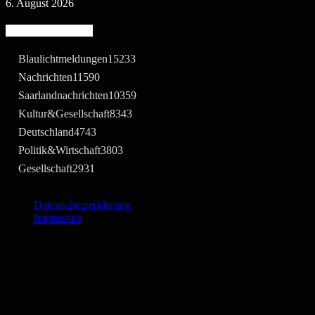
6. August 2026
Beliebte Kategorie
Blaulichtmeldungen
15233
Nachrichten
11590
Saarlandnachrichten
10359
Kultur&Gesellschaft
8343
Deutschland
4743
Politik&Wirtschaft
3803
Gesellschaft
2931
Datenschutzerklärung
Impressum
©