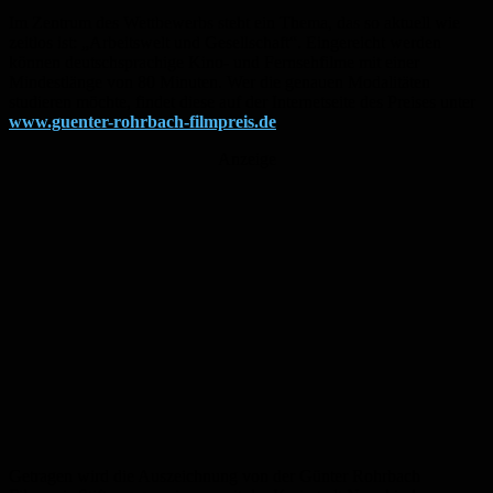
Im Zentrum des Wettbewerbs steht ein Thema, das so aktuell wie
zeitlos ist: „Arbeitswelt und Gesellschaft“. Eingereicht werden
können deutschsprachige Kino- und Fernsehfilme mit einer
Mindestlänge von 80 Minuten. Wer die genauen Modalitäten
studieren möchte, findet diese auf der Internetseite des Preises unter
www.guenter-rohrbach-filmpreis.de
.
Anzeige
Getragen wird die Auszeichnung von der Günter Rohrbach