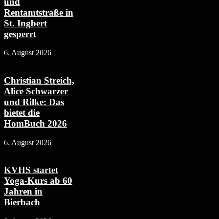
und
Rentamtstraße in
St. Ingbert
gesperrt
6. August 2026
Christian Streich,
Alice Schwarzer
und Rilke: Das
bietet die
HomBuch 2026
6. August 2026
KVHS startet
Yoga-Kurs ab 60
Jahren in
Bierbach