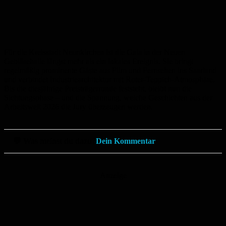
Für die Kreisstadt Neunkirchen ist die Gala in der Neuen
Gebläsehalle längst mehr als ein lokales Ereignis. Sie bringt
regelmäßig prominente Gäste aus Film und Fernsehen ins Saarland
und verbindet Industriearchitektur mit Roter-Teppich-Atmosphäre.
Bis die diesjährige Preisträgerrunde feststeht, bleibt nun die
Sichtungsphase – und die Spannung, welche Geschichten aus der
Arbeitswelt 2026 die Jury überzeugen werden.
💬 Was meinst du dazu?
Dein Kommentar
Anzeige