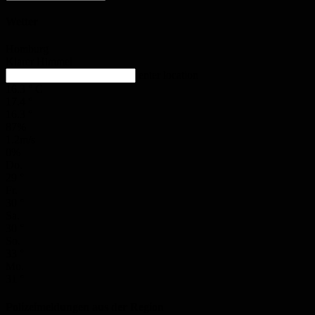
Wetter
Homburg
Klarer Himmel
enter location
16.3
°
C
17.4
°
16.3
°
87%
1.2m/s
0%
Do.
29
°
Fr.
30
°
Sa.
30
°
So.
33
°
Mo.
31
°
Polizeimeldungen aus der Region