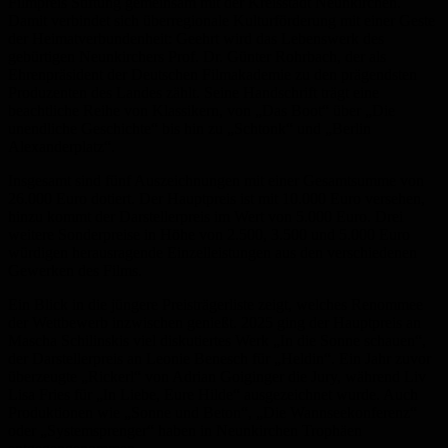
Filmpreis Stiftung gemeinsam mit der Kreisstadt Neunkirchen.
Damit verbindet sich überregionale Kulturförderung mit einer Geste
der Heimatverbundenheit: Geehrt wird das Lebenswerk des
gebürtigen Neunkirchers Prof. Dr. Günter Rohrbach, der als
Ehrenpräsident der Deutschen Filmakademie zu den prägendsten
Produzenten des Landes zählt. Seine Handschrift trägt eine
beachtliche Reihe von Klassikern, von „Das Boot“ über „Die
unendliche Geschichte“ bis hin zu „Schtonk“ und „Berlin
Alexanderplatz“.
Insgesamt sind fünf Auszeichnungen mit einer Gesamtsumme von
26.000 Euro dotiert. Der Hauptpreis ist mit 10.000 Euro versehen,
hinzu kommt der Darstellerpreis im Wert von 5.000 Euro. Drei
weitere Sonderpreise in Höhe von 2.500, 3.500 und 5.000 Euro
würdigen herausragende Einzelleistungen aus den verschiedenen
Gewerken des Films.
Ein Blick in die jüngere Preisträgerliste zeigt, welches Renommee
der Wettbewerb inzwischen genießt. 2025 ging der Hauptpreis an
Mascha Schilinskis viel diskutiertes Werk „In die Sonne schauen“,
der Darstellerpreis an Leonie Benesch für „Heldin“. Ein Jahr zuvor
überzeugte „Rickerl“ von Adrian Goiginger die Jury, während Liv
Lisa Fries für „In Liebe, Eure Hilde“ ausgezeichnet wurde. Auch
Produktionen wie „Sonne und Beton“, „Die Wannseekonferenz“
oder „Systemsprenger“ haben in Neunkirchen Trophäen