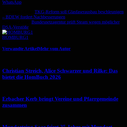
WhatsApp
Vorheriger Artikel
TKG-Reform soll Glasfaserausbau beschleunigen
– BDEW fordert Nachbesserungen
Nächster Artikel
Bundesnetzagentur prüft Steam wegen möglicher
DSA-Verstöße
HOMBURG1
Verwandte Artikel
Mehr vom Autor
Christian Streich, Alice Schwarzer und Rilke: Das
bietet die HomBuch 2026
Erbacher Kerb bringt Vereine und Pfarrgemeinde
zusammen
Mundartring Saar feiert 25 Jahre mit Mundart-