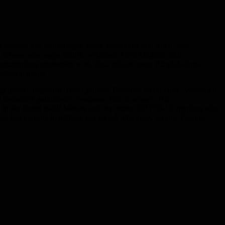
ltersstufen und Schwangere sowie Bewohner von Alten- und
 schwer oder sogar tödlich verlaufen. Auch Medizin- und
eschutzimpfung empfohlen wird, dazu gibt der neue BZgA-Grippe-
schutzimpfung.
gepassten Impfstoff. Dazu gehören Personen ab 60 Jahre, Menschen
 besonders gefährdeten Personen. Gut zu wissen: Die
in der Regel zwölf Monate seit der letzten COVID-19-Impfung oder
hnen. Der Corona-Impfcheck der BZgA informiert, ob eine Corona-