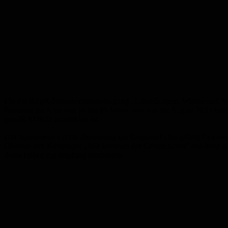
Für die BZgA-Repräsentativbefragung „Einstellungen, Wissen und Ver
Personen im Alter von 16 bis 85 Jahren von Juli bis August 2022 be
gemäß STIKO empfohlen ist.
Um bundesweit auf die Bedeutung der Grippeschutzimpfung hinzuwei
Oktober ihre Kampagne „Wir kommen der Grippe zuvor” mit ihren gro
Zeitschriften zur Impfung motivieren.