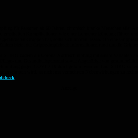
pfung für Personen ab 60 Jahren, chronisch kranke Menschen aller A
zu ernsthaften Komplikationen wie einer Lungenentzündung führen und
rs gefährdeten Gruppen hat, sollte sich impfen lassen. Ob eine Gripp
 Zudem bietet der Grippe-Impfcheck Informationen rund um die Grippe
die STIKO zudem die Corona-Auffrischimpfung mit einem Varianten-an
Pflege- und Gesundheitspersonal sowie Angehörige von gesundheitlich
schimpfung gegen COVID-19 durchgeführt werden. Laut STIKO sollen 
unterschritten wird, ist nicht mit vermehrten Nebenwirkungen zu rec
pfcheck
.
Anzeige