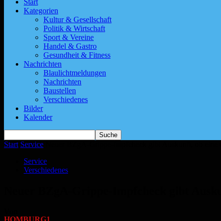
Start
Kategorien
Kultur & Gesellschaft
Politik & Wirtschaft
Sport & Vereine
Handel & Gastro
Gesundheit & Fitness
Nachrichten
Blaulichtmeldungen
Nachrichten
Baustellen
Verschiedenes
Bilder
Kalender
Start
Service
Neuer BZgA-Grippe-Impfcheck gibt Auskunft, ob eine 
Service
Verschiedenes
Neuer BZgA-Grippe-Impfcheck gibt Auskun
Von
HOMBURG1