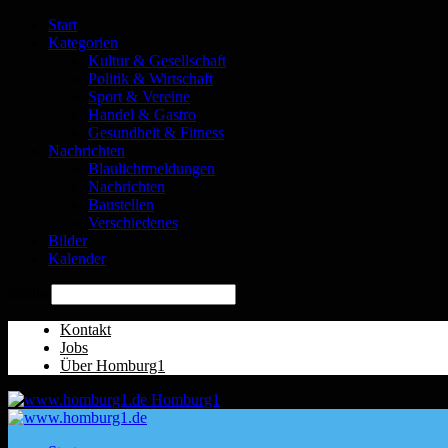
Start
Kategorien
Kultur & Gesellschaft
Politik & Wirtschaft
Sport & Vereine
Handel & Gastro
Gesundheit & Fitness
Nachrichten
Blaulichtmeldungen
Nachrichten
Baustellen
Verschiedenes
Bilder
Kalender
Suche
Kontakt
Jobs
Über Homburg1
Homburg1