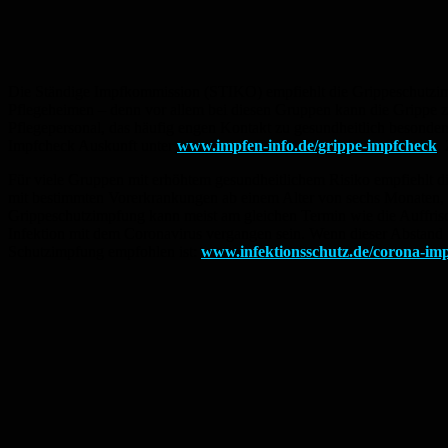
Die Ständige Impfkommission (STIKO) empfiehlt die Grippeschutzim
Pflegeheimen – denn vor allem bei diesen Gruppen kann die Grippe 
Pflegepersonal, das häufig engen Kontakt zu gesundheitlich besonde
Impfcheck Auskunft unter
www.impfen-info.de/grippe-impfcheck
.
Für viele Gruppen mit erhöhtem gesundheitlichem Risiko empfiehlt 
mit bestimmten Vorerkrankungen ab einem Alter von sechs Monaten, 
Grippeschutzimpfung kann meist am gleichen Termin wie die Auffri
Infektion mit dem Coronavirus vergangen sein. Wenn dieser Abstand 
Schutzimpfung empfohlen ist:
www.infektionsschutz.de/corona-im