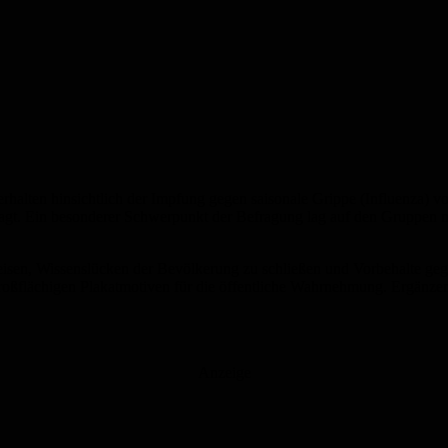
halten hinsichtlich der Impfung gegen saisonale Grippe (Influenza) 
fragt. Ein besonderer Schwerpunkt der Befragung lag auf den Gruppen 
sen, Wissenslücken der Bevölkerung zu schließen und Vorbehalte ge
ßflächigen Plakatmotiven für die öffentliche Wahrnehmung. Ergänzen
Anzeige