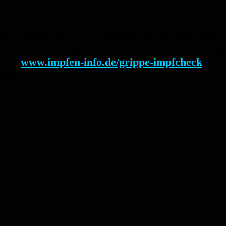
zuvor“ rufen die Bundeszentrale für gesundhe
utzimpfung auf. Eine Impfung ab Oktober und bi
 Influenzaviren geschützt zu sein. Ob eine Gri
nter
www.impfen-info.de/grippe-impfcheck
. Zu
ung.
zentrale für gesundheitliche Aufklärung (BZgA) und das Robert Koch-
g vor der nächsten Grippewelle bestmöglich vor Influenzaviren geschüt
Anzeige