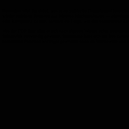
Besonders stört ihn dabei, was er als politische Doppelmoral bezeich
wieder etablierte Personen aus früheren Machtstrukturen — allerdings 
oder Kompetenz zu sein, sondern die Frage, wer den bestehenden Zirk
Von der FDP Saar hätte er sich nach eigenen Worten echte innerpart
Selbstkritik notwendig gewesen. Stattdessen habe sich bei ihm zuneh
bestimmten Personen wichtiger geworden seien als Wettbewerb und in