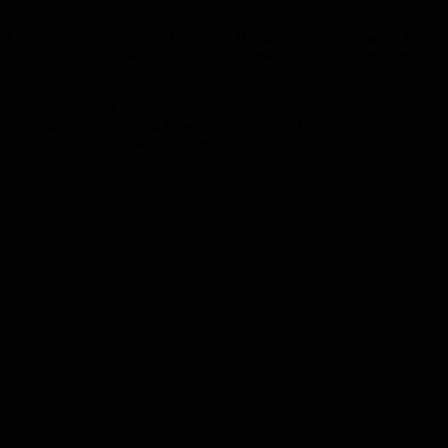
ck an die Spitze der Saar-FDP holen. Heute unterstützt derselbe Kreis
hrden.“ Entscheidend scheine längst nicht mehr politische Erneuerung
euerung gewünscht. Gerade nach der verlorenen Landtagswahl wäre
ehalten würden — und dass Geschlossenheit und Loyalität gegenüber
liberalen Grundgedanken fundamental“, sagt Eckardt.