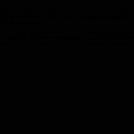
net: „Vor einem Jahr hieß es noch, man wolle keine alten Kamellen zurü
nur solche, die die bestehenden Verhältnisse offensichtlich nicht gefä
el unangetastet lasse.
eiliche Demokratie, offene Debatten und den ehrlichen Willen zur Ern
mend der Eindruck verfestigt, dass kritische Stimmen bewusst klein g
haltliche Auseinandersetzung. „Genau das widerspricht für mich dem 
Anzeige