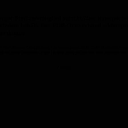
er Stadtratsmitglied spricht über innerpartei
tzdem behält. Der FDP-Ortsverband widerspric
nordnung.
ahinter eine längere Entwicklung, die irgendwann nicht mehr überbrückt 
hriftlichen Interview spricht er von einer politischen und persönliche
Anzeige