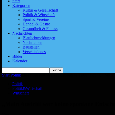
Start
Kategorien
Kultur & Gesellschaft
Politik & Wirtschaft
Sport & Vereine
Handel & Gastro
Gesundheit & Fitness
Nachrichten
Blaulichtmeldungen
Nachrichten
Baustellen
Verschiedenes
Bilder
Kalender
Start
Politik
„Mein Austritt war keine spontane Entscheidung“: Micha
Politik
Politik&Wirtschaft
Wirtschaft
„Mein Austritt war keine spontane Entsch
Von