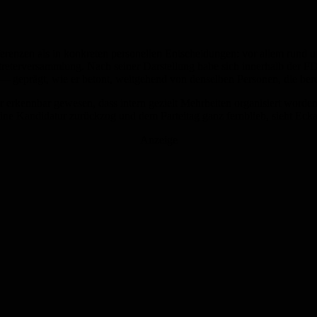
erenzen als in konkreten personellen Entscheidungen: vor allem rund 
eterversammlung. Nach seiner Darstellung habe sich innerhalb der FDP 
— geprägt, wie er betont, weitgehend von denselben Personen, die berei
ar erkennbar gewesen, dass intern gezielt Mehrheiten organisiert worde
ine Kandidatur zurückzog und dem Parteitag ganz fernblieb, sieht Eckar
Anzeige