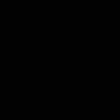
Michael Eckardt verlässt die FDP: Das Homburg
Doppelmoral — und warum er sein Mandat tro
auch aus dem Landesvorstand kommt eine Ei
Ein Parteiaustritt ist selten nur ein einzelner Schritt. Meist steht d
Homburger Stadtrat, ist genau das der Kern seiner Entscheidung. Im sc
letztlich nicht mehr überbrücken konnte.