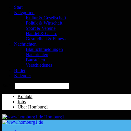
Start
Kategorien
Kultur & Gesellschaft
Politik & Wirtschaft
Sport & Vereine
Handel & Gastro
Gesundheit & Fitness
Nachrichten
Blaulichtmeldungen
Nachrichten
Baustellen
Verschiedenes
Bilder
Kalender
Suche
Kontakt
Jobs
Über Homburg1
Homburg1