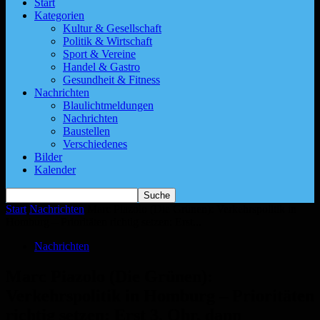
Start
Kategorien
Kultur & Gesellschaft
Politik & Wirtschaft
Sport & Vereine
Handel & Gastro
Gesundheit & Fitness
Nachrichten
Blaulichtmeldungen
Nachrichten
Baustellen
Verschiedenes
Bilder
Kalender
Start
Nachrichten
Marc Piazolo (Die Grünen): Verkehrspolitik in
Homburg – Prioritäten richtig setzen: Erst...
Nachrichten
Marc Piazolo (Die Grünen):
Verkehrspolitik in Homburg – Prioritäten
richtig setzen: Erst 3. Ohr, dann