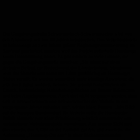
Die Umgehungsstraße Schwarzenbach-Schwarzenacker wird von
den Altparteien seit fast 40 Jahren versprochen. Das Verkehrsprojekt
ist keineswegs an zwei Jahren grüner Regierungsverantwortung im
Saarland gescheitert, sondern weil das Projekt außerhalb Homburgs
kaum Unterstützung findet. Es gibt einfach zu viele Gründe, die
gegen die Umgehungsstraße sprechen: „Sie leistet nur einen
geringen Beitrag zur Reduzierung der Lärmbelastung. Stattdessen
wird der Verkehr und damit der Lärm großflächig im Homburger
Süden verteilt. Es werden wesentlich mehr künftige Anwohner, die
jetzt noch ruhig wohnen, belastet. Sie zerstört Naturflächen am
Erbach, beeinträchtigt Naherholungsflächen am Beeder Brünnchen
und beim Angelsportverein. Auch darf nicht vergessen werden, dass
sich in Schwarzenbach und Schwarzenacker der Verkehr in den
vergangenen Jahren reduziert hat“, erklärt Marc Piazolo. „Mit Blick
auf die knappen Bundesmittel für Verkehr sollte die Homburger
Politik vielmehr eine klare Priorisierung wirklich entlastender und
realisierbarer Verkehrsprojekte vornehmen. Aus unserer Sicht sind
dies erstens, das 3. Ohr an der Auffahrt zur A6, und zweitens, die
Anbindung „Homburg-Ost neu“ in einer flächenschonenden