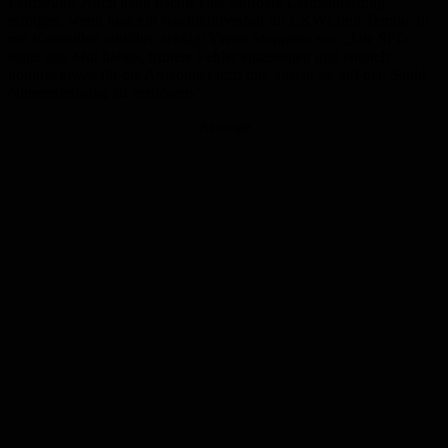
Fahrzeuge. Auch kann nachts eine spürbare Lärmentlastung
erfolgen, wenn man ein Nachtfahrverbot für LKWs und Tempo 30
mit Kontrollen einführt, schlägt Yvette Stoppiera vor. „Die SPD
sollte den Mut haben, frühere Fehler einzusehen und endlich
konkret etwas für die Anwohner jetzt tun, anstatt sie auf den Sankt
Nimmerleinstag zu vertrösten.“
Anzeige