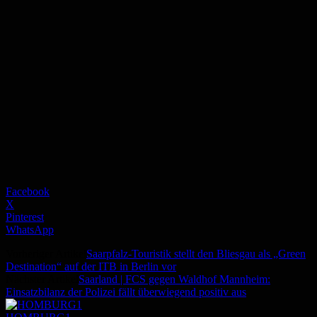
Facebook
X
Pinterest
WhatsApp
Vorheriger Artikel
Saarpfalz-Touristik stellt den Bliesgau als „Green
Destination“ auf der ITB in Berlin vor
Nächster Artikel
Saarland | FCS gegen Waldhof Mannheim:
Einsatzbilanz der Polizei fällt überwiegend positiv aus