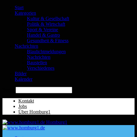
Start
Kategorien
Kultur & Gesellschaft
Politik & Wirtschaft
Sport & Vereine
Handel & Gastro
Gesundheit & Fitness
Nachrichten
Blaulichtmeldungen
Nachrichten
Baustellen
Verschiedenes
Bilder
Kalender
Suche
Kontakt
Jobs
Über Homburg1
Homburg1