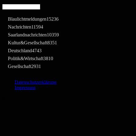
Beliebte Kategorie
Blaulichtmeldungen
15236
Nachrichten
11594
Saarlandnachrichten
10359
Kultur&Gesellschaft
8351
Deutschland
4743
Politik&Wirtschaft
3810
Gesellschaft
2931
Datenschutzerklärung
Impressum
©