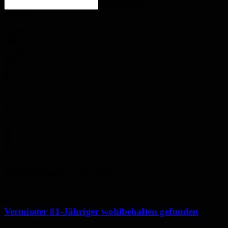
enter location
12.5
°
C
15.3
°
12.4
°
80%
3.4m/s
0%
Fr.
28
°
Sa.
32
°
So.
34
°
Mo.
36
°
Di.
32
°
Polizeimeldungen aus der Region
Vermisster 81-Jähriger wohlbehalten gefunden