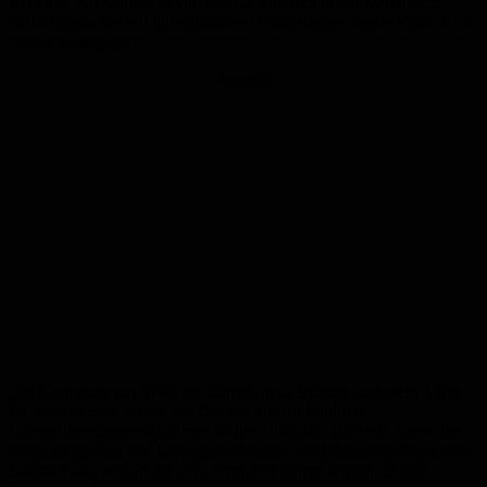
Variante. Wir warnen davor, den Anwohnern in Schwarenbach-
Schwarzenacker mit unrealistischen Forderungen weiter Sand in die
Augen zu streuen.“
Anzeige
„Im Gegensatz zur SPD, die ständig neue Straßen und mehr Lärm
für viele fordert, setzen wir Grünen uns für konkrete
Lärmminderungsmaßnahmen an der Ortsdurchfahrt ein: sinnvoller
wäre der Einbau von Lärmschutzfenstern mit Lüftungsanlagen, eine
Lärmschutzwand an der A 8, denn dort fahren täglich 33 000