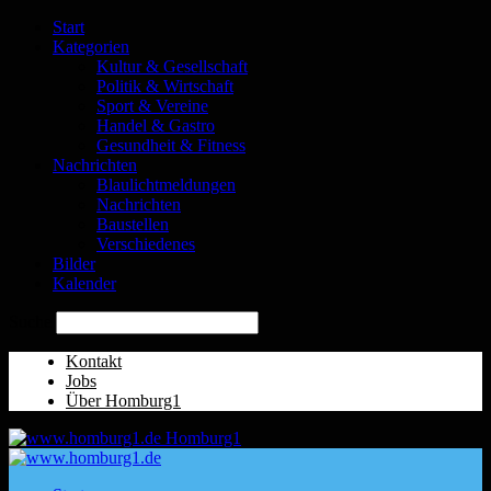
Start
Kategorien
Kultur & Gesellschaft
Politik & Wirtschaft
Sport & Vereine
Handel & Gastro
Gesundheit & Fitness
Nachrichten
Blaulichtmeldungen
Nachrichten
Baustellen
Verschiedenes
Bilder
Kalender
Suche
Kontakt
Jobs
Über Homburg1
Homburg1