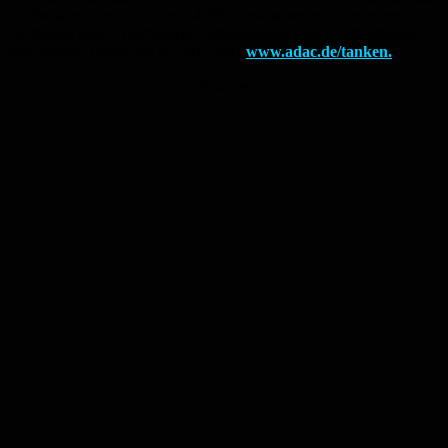
die Preise nahezu aller über 14.000 Tankstellen in Deutschland zur
Verfügung stellt. Ausführliche Informationen zum Kraftstoffmarkt
und aktuelle Preise gibt es auch unter
www.adac.de/tanken.
Anzeige