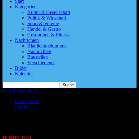
Start
Kategorien
Kultur & Gesellschaft
Politik & Wirtschaft
Sport & Vereine
Handel & Gastro
Gesundheit & Fitness
Nachrichten
Blaulichtmeldungen
Nachrichten
Baustellen
Verschiedenes
Bilder
Kalender
Start
Deutschland
Leichte Entspannung an den Tankstellen
Deutschland
Service
Leichte Entspannung an den Tankstellen
Von
HOMBURG1