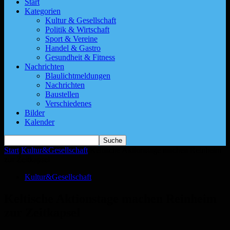
Start
Kategorien
Kultur & Gesellschaft
Politik & Wirtschaft
Sport & Vereine
Handel & Gastro
Gesundheit & Fitness
Nachrichten
Blaulichtmeldungen
Nachrichten
Baustellen
Verschiedenes
Bilder
Kalender
Start
Kultur&Gesellschaft
Keltische Aktionstage machen Reinheim
zur Zeitkapsel
Kultur&Gesellschaft
Keltische Aktionstage machen Reinheim
zur Zeitkapsel