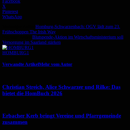
Facebook
X
Pinterest
WhatsApp
Vorheriger Artikel
Homburg-Schwarzenbach: OGV lädt zum 23.
Frühschoppen The Irish Way
Nächster Artikel
Blutspende-Aktion im Wirtschaftsministerium soll
Versorgung im Saarland stärken
HOMBURG1
Verwandte Artikel
Mehr vom Autor
Christian Streich, Alice Schwarzer und Rilke: Das
bietet die HomBuch 2026
Erbacher Kerb bringt Vereine und Pfarrgemeinde
zusammen