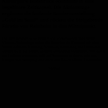
Kulturpark Bliesbruck-Reinheim in eine
begehbare Zeitkapsel. Die Aktionstage
ergänzen die laufende Sonderausstellung
„Gold im Sand“ und rücken die titelgebende
Fürstin von Reinheim in den Mittelpunkt.
Die Idee dahinter ist so einfach wie wirkungsvoll: Statt bloßer
Vitrinen-Archäologie sollen die Besucher die Eisenzeit mit allen
Sinnen erfahren. Kleidung, Schmuck, Ernährung und Handwerk
werden nicht nur erklärt, sondern unmittelbar vorgeführt. Wer durch
das Gelände schlendert, trifft auf Menschen in Tracht, hört das
Klingen von Werkzeug und riecht den Rauch offener Feuerstellen.
Anzeige