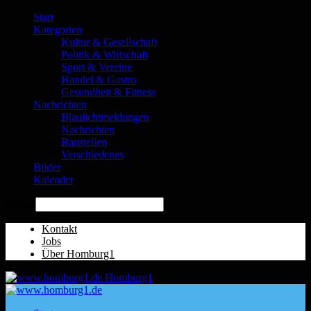
Start
Kategorien
Kultur & Gesellschaft
Politik & Wirtschaft
Sport & Vereine
Handel & Gastro
Gesundheit & Fitness
Nachrichten
Blaulichtmeldungen
Nachrichten
Baustellen
Verschiedenes
Bilder
Kalender
Suche
Kontakt
Jobs
Über Homburg1
Homburg1