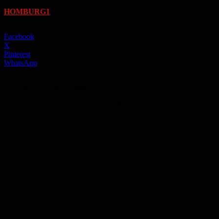
Von
HOMBURG1
-
12. Juni 2026
Facebook
X
Pinterest
WhatsApp
Foto: Stephan Dinges
Anzeige