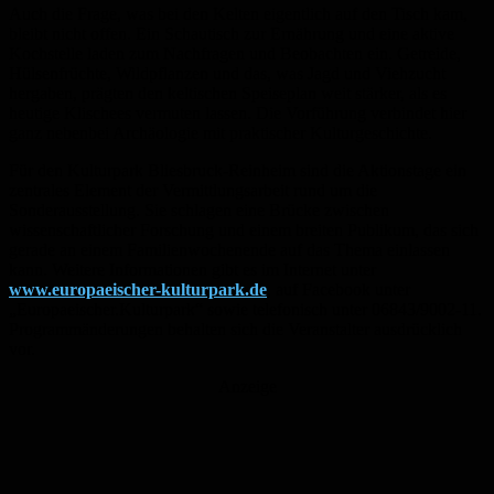
Auch die Frage, was bei den Kelten eigentlich auf den Tisch kam,
bleibt nicht offen. Ein Schautisch zur Ernährung und eine aktive
Kochstelle laden zum Nachfragen und Beobachten ein. Getreide,
Hülsenfrüchte, Wildpflanzen und das, was Jagd und Viehzucht
hergaben, prägten den keltischen Speiseplan weit stärker, als es
heutige Klischees vermuten lassen. Die Vorführung verbindet hier
ganz nebenbei Archäologie mit praktischer Kulturgeschichte.
Für den Kulturpark Bliesbruck-Reinheim sind die Aktionstage ein
zentrales Element der Vermittlungsarbeit rund um die
Sonderausstellung. Sie schlagen eine Brücke zwischen
wissenschaftlicher Forschung und einem breiten Publikum, das sich
gerade an einem Familienwochenende auf das Thema einlassen
kann. Weitere Informationen gibt es im Internet unter
www.europaeischer-kulturpark.de
, auf Facebook unter
„Europaeischer.Kulturpark“ sowie telefonisch unter 06843/9002-11.
Programmänderungen behalten sich die Veranstalter ausdrücklich
vor.
Anzeige