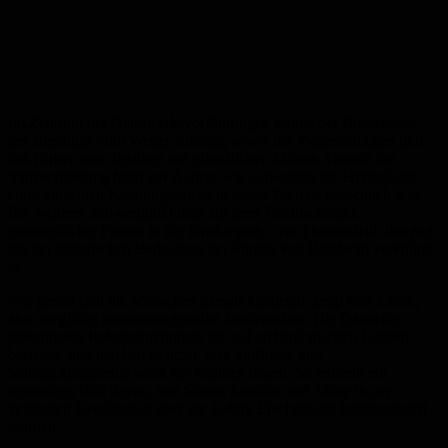
Im Zentrum der Handwerksvorführungen stehen der Bronzeguss,
der allerdings vom Wetter abhängt, sowie das Bogenschießen und
das Färben von Textilien mit pflanzlichen Mitteln. Gerade die
Stoffveredelung führt vor Augen, wie aufwendig die Herstellung
eines einzelnen Kleidungsstücks in dieser Epoche tatsächlich war.
Ein weiterer Schwerpunkt liegt auf dem Trachtschmuck
eisenzeitlicher Frauen in der Großregion – ein Themenfeld, das eng
mit der historischen Bedeutung der Fürstin von Reinheim verknüpft
ist.
Wie genau sich die Menschen damals kleideten, zeigt eine kleine,
aber sorgfältig zusammengestellte Modenschau. Die Darsteller
präsentieren Rekonstruktionen, die auf archäologischen Funden
basieren, und machen sichtbar, was Stoffreste und
Schmuckfragmente sonst nur erahnen lassen. So entsteht ein
lebendiges Bild davon, wie Status, Identität und Alltag in der
keltischen Gesellschaft über die äußere Erscheinung kommuniziert
wurden.