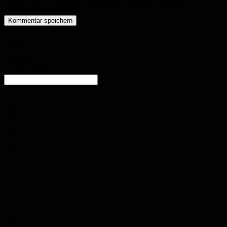
Website für den nächsten Kommentar in diesem Browser.
Wetter
Homburg
Klarer Himmel
enter location
16.3
°
C
17.4
°
16.3
°
87%
1.2m/s
0%
Do.
29
°
Fr.
30
°
Sa.
30
°
So.
33
°
Mo.
31
°