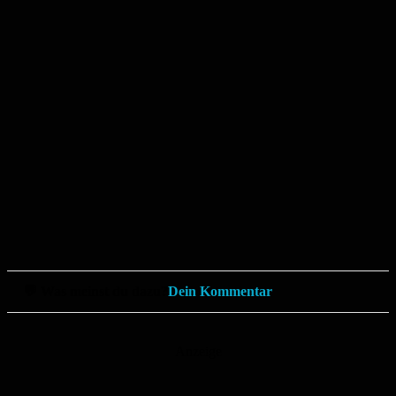
💬 Was meinst du dazu?
Dein Kommentar
Anzeige