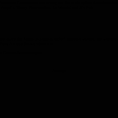
Wendeler Gastronomie erst richtig los: Bis in die späten Abendstunden 
n, Angel´s, Shorty, Felsenmühle, La Wendel und JJ´s Pub.
die durch das Motto „Karlsberg rockt!“ inspiriert wurden. Sie widmen si
ed Punk Ale und Brown Metal Ale.
igen Corona-Bestimmungen.
Anzeige