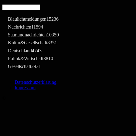
Beliebte Kategorie
Blaulichtmeldungen
15236
Nachrichten
11594
Saarlandnachrichten
10359
Kultur&Gesellschaft
8351
Deutschland
4743
Politik&Wirtschaft
3810
Gesellschaft
2931
Datenschutzerklärung
Impressum
©