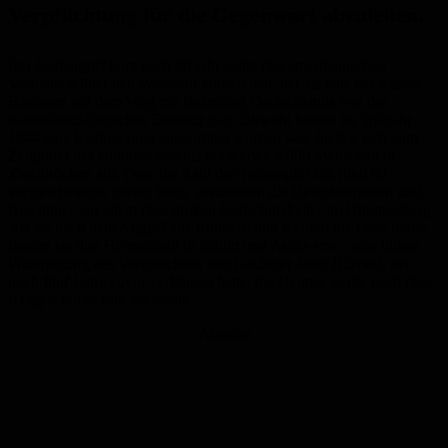
Verpflichtung für die Gegenwart abzuleiten.
Der Luftangriff kurz nach 20 Uhr sollte den amerikanischen
Vormarsch über den Westwall vorbereiten, der als eine der letzten
Barrieren auf dem Weg zur Befreiung Deutschlands von der
nationalsozialistischen Diktatur galt. Obwohl bereits im Spätjahr
1944 eine Evakuierung angeordnet worden war, hielten sich zum
Zeitpunkt des Bombardements noch etwa 3.000 Menschen in
Zweibrücken auf. Dass die Zahl der Todesopfer mit rund 90
vergleichsweise gering blieb, verdankten die Bewohnerinnen und
Bewohner vor allem dem großen Luftschutzkeller im Himmelsberg.
Als sie nach dem Angriff aus Bunkern und Kellern ins Freie traten,
fanden sie ihre Heimatstadt in Schutt und Asche vor – eine bittere
Widerlegung des Versprechens von Gauleiter Josef Bürckel, der
noch fünf Jahre zuvor verkündet hatte, die Heimat werde nach dem
Krieg schöner sein als zuvor.
Anzeige