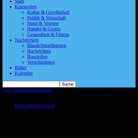
Start
Kategorien
Kultur & Gesellschaft
Politik & Wirtschaft
Sport & Vereine
Handel & Gastro
Gesundheit & Fitness
Nachrichten
Blaulichtmeldungen
Nachrichten
Baustellen
Verschiedenes
Bilder
Kalender
Start
Kultur&Gesellschaft
In zwölf Minuten ausgelöscht:
Zweibrücken mahnt am Jahrestag der Bombennacht
Kultur&Gesellschaft
In zwölf Minuten ausgelöscht:
Zweibrücken mahnt am Jahrestag der
Bombennacht