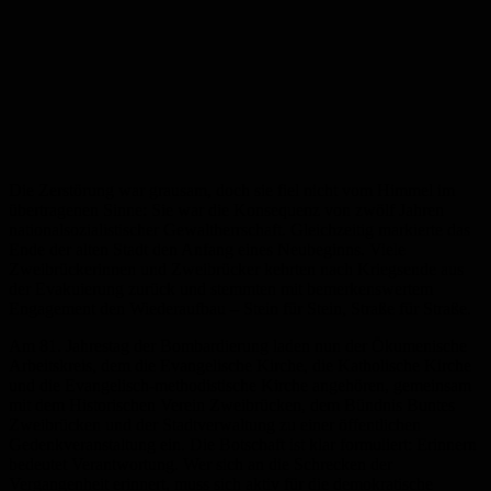
Die Zerstörung war grausam, doch sie fiel nicht vom Himmel im
übertragenen Sinne: Sie war die Konsequenz von zwölf Jahren
nationalsozialistischer Gewaltherrschaft. Gleichzeitig markierte das
Ende der alten Stadt den Anfang eines Neubeginns. Viele
Zweibrückerinnen und Zweibrücker kehrten nach Kriegsende aus
der Evakuierung zurück und stemmten mit bemerkenswertem
Engagement den Wiederaufbau – Stein für Stein, Straße für Straße.
Am 81. Jahrestag der Bombardierung laden nun der Ökumenische
Arbeitskreis, dem die Evangelische Kirche, die Katholische Kirche
und die Evangelisch-methodistische Kirche angehören, gemeinsam
mit dem Historischen Verein Zweibrücken, dem Bündnis Buntes
Zweibrücken und der Stadtverwaltung zu einer öffentlichen
Gedenkveranstaltung ein. Die Botschaft ist klar formuliert: Erinnern
bedeutet Verantwortung. Wer sich an die Schrecken der
Vergangenheit erinnert, muss sich aktiv für die demokratische