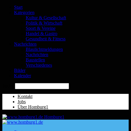
Start
Kategorien
Kultur & Gesellschaft
Politik & Wirtschaft
Sport & Vereine
Handel & Gastro
Gesundheit & Fitness
Nachrichten
Blaulichtmeldungen
Nachrichten
Baustellen
Verschiedenes
Bilder
Kalender
Suche
Kontakt
Jobs
Über Homburg1
Homburg1