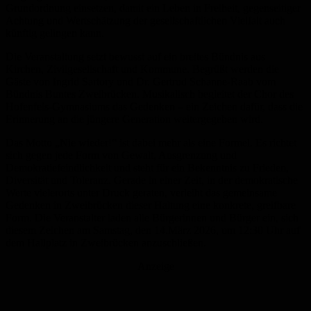
Grundordnung einsetzen, damit ein Leben in Freiheit, gegenseitiger
Achtung und Wertschätzung der gesellschaftlichen Vielfalt auch
künftig gelingen kann.
Die Veranstaltung setzt bewusst auf ein breites Bündnis aus
Kirchen, Zivilgesellschaft und Kommune. Begrüßt werden die
Gäste von Ingrid Sartory und Dr. Gertrud Schanne-Raab vom
Bündnis Buntes Zweibrücken. Musikalisch begleitet der Chor des
Hofenfels-Gymnasiums das Gedenken – ein Zeichen dafür, dass die
Erinnerung an die jüngere Generation weitergegeben wird.
Das Motto „Nie wieder!“ ist dabei mehr als eine Formel. Es richtet
sich gegen jede Form von Gewalt, Ausgrenzung und
Demokratiefeindlichkeit und steht für ein Bekenntnis zu Frieden,
Diversität und Toleranz. Gerade in einer Zeit, in der demokratische
Werte vielerorts unter Druck geraten, verleiht das gemeinsame
Gedenken in Zweibrücken dieser Haltung eine konkrete, greifbare
Form. Die Veranstalter laden alle Bürgerinnen und Bürger ein, sich
diesem Zeichen am Samstag, den 14.März 2026, um 12:30 Uhr auf
dem Hallplatz in Zweibrücken anzuschließen.
Anzeige