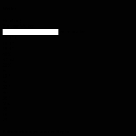
Wetter
Homburg
Ein paar Wolken
enter location
18.8
°
C
18.8
°
18.8
°
48%
3.2m/s
20%
Fr.
19
°
Sa.
32
°
So.
36
°
Mo.
35
°
Di.
29
°
Polizeimeldungen aus der Region