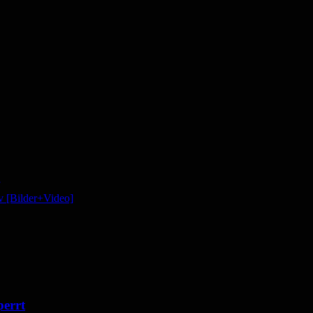
iv [Bilder+Video]
perrt