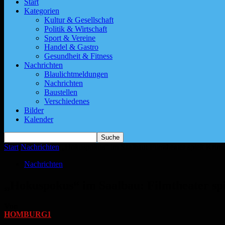
Start
Kategorien
Kultur & Gesellschaft
Politik & Wirtschaft
Sport & Vereine
Handel & Gastro
Gesundheit & Fitness
Nachrichten
Blaulichtmeldungen
Nachrichten
Baustellen
Verschiedenes
Bilder
Kalender
Start
Nachrichten
„Hokuspokus“ im Saalbau: Filmtheater spielt Krim
Nachrichten
„Hokuspokus“ im Saalbau: Filmtheater sp
Von
HOMBURG1
-