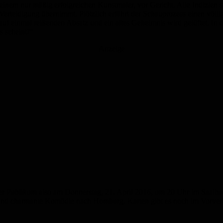
em nur mäßig erfolgreichen Kunstmaler, vor Gericht. Alle Indizien spr
Verteidigung übernimmt. Plötzlich erfährt der Schauprozess einen völlig
 auf einmal reißenden Absatz und ein altes Geheimnis wird gelüftet. I
s scheint!“
Anzeige
er Publikum also am Donnerstag, 21. April 2016, um 20 Uhr im Saalba
 und charmante Komödie nach Homburg. Karten gibt es noch im Vorverka