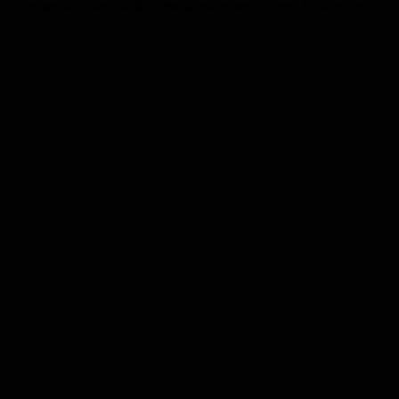
ke in feinster Schwarz-Weiß-Ästhetik inszeniert. Bühne, Kostüm und