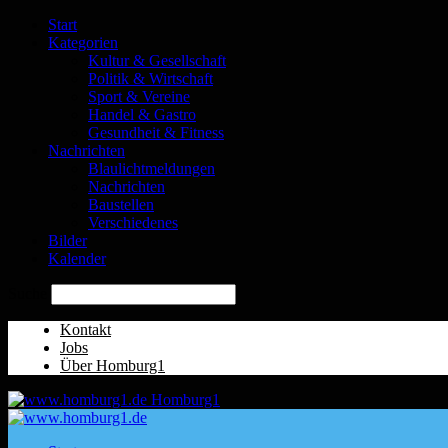
Start
Kategorien
Kultur & Gesellschaft
Politik & Wirtschaft
Sport & Vereine
Handel & Gastro
Gesundheit & Fitness
Nachrichten
Blaulichtmeldungen
Nachrichten
Baustellen
Verschiedenes
Bilder
Kalender
Suche
Kontakt
Jobs
Über Homburg1
Homburg1