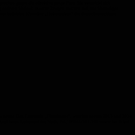
echen gegen die attraktive junge Frau. Sie verstrickt sich
 anderen Verlauf, skurrile Zeugen tauchen auf, der Verteidiger
n dem beliebten Klassiker „Hokuspokus“ der deutschsprachigen
u bevor. Das Ensemble „Filmtheater“, welches bereits 2013 und 2014
uf beim Kulturamt der Stadt, Tel.: 06841/101-168 sowie bei ticket