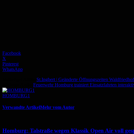
Facebook
X
Pinterest
WhatsApp
Vorheriger Artikel
St.Ingbert | Geänderte Öffnungszeiten Waldfriedhof
Nächster Artikel
Feuerwehr Homburg trainiert Einsatzfahrten interakt
HOMBURG1
Verwandte Artikel
Mehr vom Autor
Homburg: Talstraße wegen Klassik Open Air voll ges