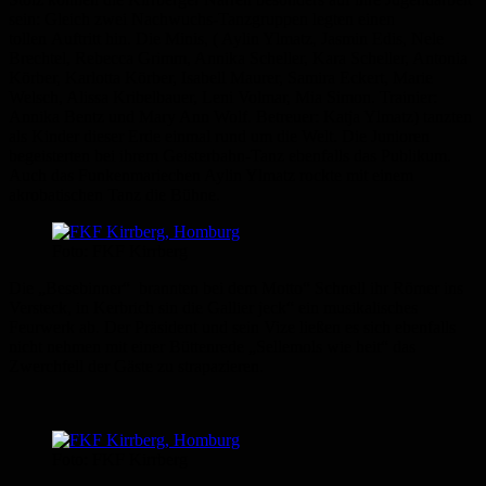
sein: Gleich zwei Nachwuchs-Tanzgruppen legten einen
tollen Auftritt hin. Die Minis, ( Aylin Ylmatz, Jasmin Edis, Nele
Brechtel, Rebecca Grimm, Annika Scheller, Kara Scheller, Antonia
Körber, Karlotta Körber, Isabell Maurer, Samira Eckert, Marie
Welsch, Alissa Kribelbauer, Leni Volmar, Mia Simon. Trainier:
Annika Bentz und Mary Ann Wolf. Betreuer: Katja Ylmatz) tanzten
als Kinder dieser Erde einmal rund um die Welt. Die Junioren
begeisterten bei ihrem Geisterbahn-Tanz ebenfalls das Publikum.
Auch das Funkenmariechen Aylin Ylmatz rockte mit einem
akrobatischen Tanz die Bühne.
Foto: FKF Kirrberg
Die „Besebinner“ brannten bei dem Motto“ Schnell ihr Römer ins
Versteck, in Kerbrich sin die Gallier jeck“ ein musikalisches
Feurwerk ab. Der Präsident und sein Vize ließen es sich ebenfalls
nicht nehmen mit einer Büttenrede „Sellemols wie heit“ das
Zwerchfell der Gäste zu strapazieren.
Foto: FKF Kirrberg