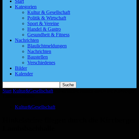
Start
Kategorien
Kultur & Gesellschaft
Politik & Wirtschaft
Sport & Vereine
Handel & Gastro
Gesundheit & Fitness
Nachrichten
Blaulichtmeldungen
Nachrichten
Baustellen
Verschiedenes
Bilder
Kalender
Start
Kultur&Gesellschaft
Hinkelsteine fliegen durch die Kirrberger
Lambsbachhalle
Kultur&Gesellschaft
Hinkelsteine fliegen durch die Kirrberger
Lambsbachhalle