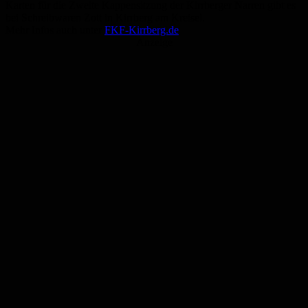
Karten für die Zweite Kappensitzung der Kirrberger Narren gibt es
bei Schreibwaren Zott in Kirrberg am Kreisel.
Mehr Infos auch unter
FKF-Kirrberg.de
Anzeige