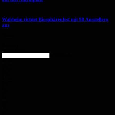
Walsheim richtet Biosphärenfest mit 98 Ausstellern
aus
Wetter
Homburg
Klarer Himmel
enter location
24
°
C
24.7
°
23.6
°
40%
2.7m/s
0%
Fr.
27
°
Sa.
32
°
So.
36
°