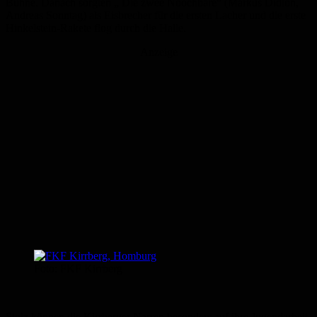
Bühne. Danach sorgten „ Die zwee Noochbare“ (Markus Didion,
Andreas Sonntag) als Eisbrecher für die ersten Lacher und die erste
Hinkelstein-Rakete flog durch die Halle.
Anzeige
Foto: FKF Kirrberg
Stolz können die Kirrberger Narren besonders auf ihre Jugendarbeit