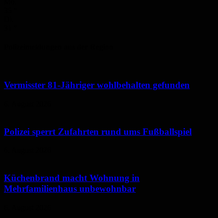
Mo.
35
°
Di.
31
°
Polizeimeldungen aus der Region
Vermisster 81-Jähriger wohlbehalten gefunden
6. August 2026
Polizei sperrt Zufahrten rund ums Fußballspiel
6. August 2026
Küchenbrand macht Wohnung in
Mehrfamilienhaus unbewohnbar
6. August 2026