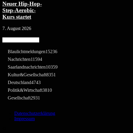
Neuer Hip-Hop-
Step-Aerobic-
Kurs startet
7. August 2026
Beliebte Kategorie
Blaulichtmeldungen
15236
Nachrichten
11594
Saarlandnachrichten
10359
Kultur&Gesellschaft
8351
Deutschland
4743
Politik&Wirtschaft
3810
Gesellschaft
2931
Datenschutzerklärung
Impressum
©