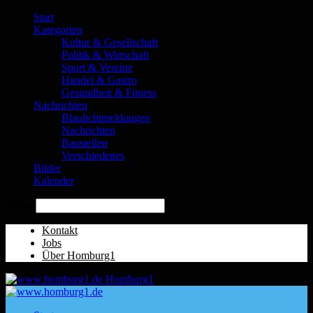
Start
Kategorien
Kultur & Gesellschaft
Politik & Wirtschaft
Sport & Vereine
Handel & Gastro
Gesundheit & Fitness
Nachrichten
Blaulichtmeldungen
Nachrichten
Baustellen
Verschiedenes
Bilder
Kalender
Suche
Kontakt
Jobs
Über Homburg1
Homburg1