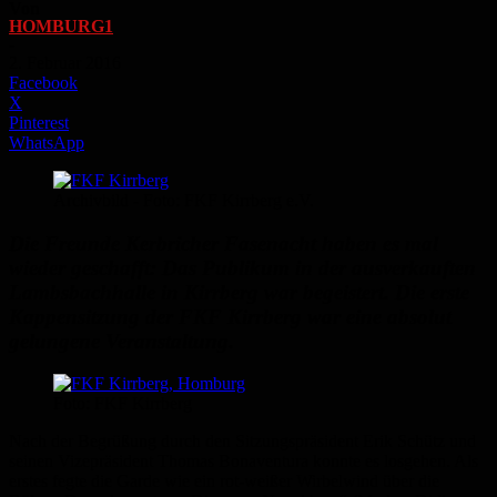
Von
HOMBURG1
-
2. Februar 2016
Facebook
X
Pinterest
WhatsApp
Archivbild - Foto: FKF Kirrberg e.V.
Die Freunde Kerbricher Fasenacht haben es mal
wieder geschafft: Das Publikum in der ausverkauften
Lambsbachhalle in Kirrberg war begeistert. Die erste
Kappensitzung der FKF Kirrberg war eine absolut
gelungene Veranstaltung.
Foto: FKF Kirrberg
Nach der Begrüßung durch den Sitzungspräsident Erik Schütz und
seinen Vizepräsident Thomas Bonaventura konnte es losgehen. Als
erstes fegte die Garde wie ein rot-weißer Wirbelwind über die