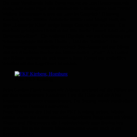
Die erste Vorsitzende Jutta Bentz machte als „em Hauschmeschda
seins„ eine super Figur und überbrachte Urlaubsgrüße vom “Berta“.
Weitere Büttenreden waren die „drei im Gespräch“ (Hedwig
Karcher, Heike Stärkle, Annabelle Stärkle) und Margit Herz, die
über „Limborjer Käse“ einige lustige Geschichten erzählte. Ein
durchaus gelungenes Debüt in der Bütt feierte Torsten Kratz als „der
Dummschwätzer“ . Ein weiteres Highlight war die Darbietung der
Schautanzgruppe mit dem Thema „ Tanz der Vampire“. Die
Frauentanzgruppe versprühte reichlich Sex-Appeal auf der Bühne
und den Abschluss machte das Männerballett „Paul“. Als Gallier
und Römer lieferten sie sich einen wilden Kampf um schließlich
versöhnt um das Lagerfeuer zu tanzen.
Foto: FKF Kirrberg
Beim Großen Finale kamen alle Akteure nochmal auf die Bühne um
mit dem traditionellen Kerbricher Lied die Gäste auf die After-
Kappensitzungsparty einzustimmen. Die Sitzung wurde musikalisch
begleitet von Dietmar Leineweber.
Fazit: Man muss den Hut vor der FKF Kirrberg ziehen. Wieder
einmal wurde mit einem abwechslungsreichen Programm mit vielen
Tänzen und Büttenreden die Lambsbachhalle zum überkochen
gebracht. Bis in die frühen Morgenstunden wurde noch in der
Taverne gefeiert.