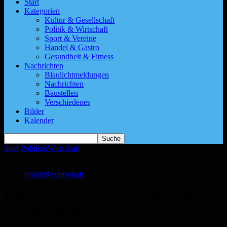
Start
Kategorien
Kultur & Gesellschaft
Politik & Wirtschaft
Sport & Vereine
Handel & Gastro
Gesundheit & Fitness
Nachrichten
Blaulichtmeldungen
Nachrichten
Baustellen
Verschiedenes
Bilder
Kalender
Start
Politik&Wirtschaft
FDP Saar fordert Beschleunigung der A
620-Baustellen
Politik&Wirtschaft
FDP Saar fordert Beschleunigung der A
620-Baustellen