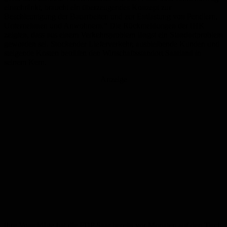
einschränkt, braucht ein überzeugendes Konzept zur
Beschleunigung der Bauarbeiten und zur Entlastung von Pendlern,
Unternehmen und Anwohnern.“ Die Rückmeldungen der IHK
zeigten, dass aus einem Verkehrsproblem längst ein Standortproblem
geworden sei. Stockender Lieferverkehr, ausbleibende Kunden und
steigende Kosten beträfen den Wirtschaftsstandort Saarland in
seinem Kern.
Anzeige
Ihre Vorschläge hat die FDP Saar bereits vor Monaten auf den Tisch