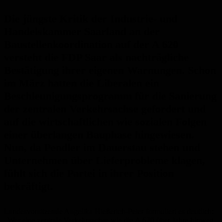
Die jüngste Kritik der Industrie- und
Handelskammer Saarland an der
Baustellenkoordination auf der A 620
versteht die FDP Saar als nachträgliche
Bestätigung ihrer eigenen Warnungen. Schon
im März hatten die Liberalen ein
Beschleunigungsprogramm für die Sanierung
der zentralen Verkehrsachse gefordert und
auf die wirtschaftlichen wie sozialen Folgen
einer überlangen Bauphase hingewiesen.
Nun, da Pendler im Dauerstau stehen und
Unternehmen über Lieferprobleme klagen,
fühlt sich die Partei in ihrer Position
bekräftigt.
Landesvorsitzende Angelika Hießerich-Peter formuliert es deutlich:
„Wer eine zentrale Verkehrsachse wie die A 620 über Jahre hinweg