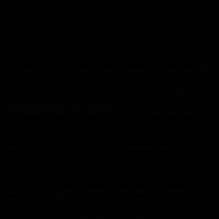
Die FDP Saar fordert deshalb neben der Beschleunigung der
Bauarbeiten ein verbindliches Notfall- und Räumungskonzept für
Baustellen auf zentralen Verkehrsachsen. Dazu zählen rasch
verfügbare Abschlepp- und Bergungskapazitäten, vorbereitete
Zufahrten und klar definierte Zuständigkeiten zwischen Autobahn
GmbH, Polizei, Feuerwehr, Rettungsdienst, Land und Kommunen.
Hinzu kommen sollen bessere Echtzeitinformationen für Leitstellen,
Kliniken und größere Pflegedienste.
Bei längeren einspurigen Abschnitten mit Betonbarrieren brauche es
Notöffnungen, Wendemöglichkeiten oder andere technische
Lösungen. Auch Umleitungsstrecken müssten so geplant werden,
dass sie für Rettungsfahrzeuge, Krankentransporte und
Pflegefahrzeuge tatsächlich praktikabel bleiben – nicht nur auf dem
Papier.
Hießerich-Peter zieht ein klares Fazit: „Infrastruktur muss saniert
werden. Aber sie muss so saniert werden, dass das Saarland
erreichbar bleibt.“ Landesregierung, Autobahn GmbH und
Kommunen müssten Bauzeiten verkürzen, Maßnahmen besser
koordinieren und Rettungswege von Anfang an verbindlich