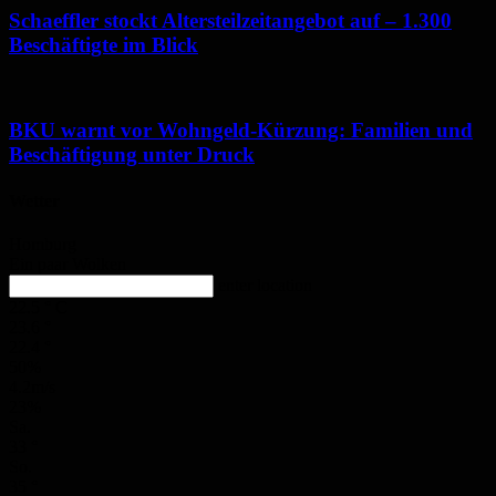
Schaeffler stockt Altersteilzeitangebot auf – 1.300
Beschäftigte im Blick
BKU warnt vor Wohngeld-Kürzung: Familien und
Beschäftigung unter Druck
Wetter
Homburg
Ein paar Wolken
enter location
22.5
°
C
23.6
°
22.4
°
50%
4.2m/s
23%
Sa.
33
°
So.
35
°