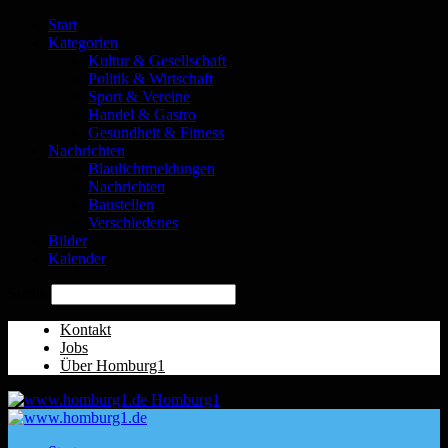
Start
Kategorien
Kultur & Gesellschaft
Politik & Wirtschaft
Sport & Vereine
Handel & Gastro
Gesundheit & Fitness
Nachrichten
Blaulichtmeldungen
Nachrichten
Baustellen
Verschiedenes
Bilder
Kalender
Suche
Kontakt
Jobs
Über Homburg1
Homburg1