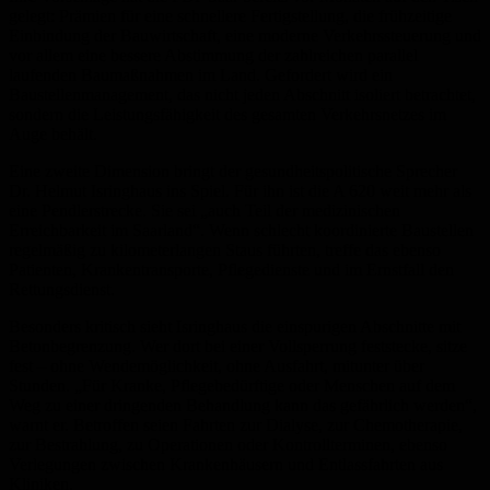
gelegt: Prämien für eine schnellere Fertigstellung, die frühzeitige
Einbindung der Bauwirtschaft, eine moderne Verkehrssteuerung und
vor allem eine bessere Abstimmung der zahlreichen parallel
laufenden Baumaßnahmen im Land. Gefordert wird ein
Baustellenmanagement, das nicht jeden Abschnitt isoliert betrachtet,
sondern die Leistungsfähigkeit des gesamten Verkehrsnetzes im
Auge behält.
Eine zweite Dimension bringt der gesundheitspolitische Sprecher
Dr. Helmut Isringhaus ins Spiel. Für ihn ist die A 620 weit mehr als
eine Pendlerstrecke. Sie sei „auch Teil der medizinischen
Erreichbarkeit im Saarland“. Wenn schlecht koordinierte Baustellen
regelmäßig zu kilometerlangen Staus führten, treffe das ebenso
Patienten, Krankentransporte, Pflegedienste und im Ernstfall den
Rettungsdienst.
Besonders kritisch sieht Isringhaus die einspurigen Abschnitte mit
Betonbegrenzung. Wer dort bei einer Vollsperrung feststecke, sitze
fest – ohne Wendemöglichkeit, ohne Ausfahrt, mitunter über
Stunden. „Für Kranke, Pflegebedürftige oder Menschen auf dem
Weg zu einer dringenden Behandlung kann das gefährlich werden“,
warnt er. Betroffen seien Fahrten zur Dialyse, zur Chemotherapie,
zur Bestrahlung, zu Operationen oder Kontrollterminen, ebenso
Verlegungen zwischen Krankenhäusern und Entlassfahrten aus
Kliniken.