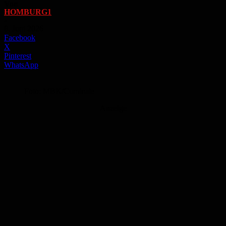
Von
HOMBURG1
-
8. Juni 2026
Facebook
X
Pinterest
WhatsApp
Foto: MBK/Cuminale
Anzeige