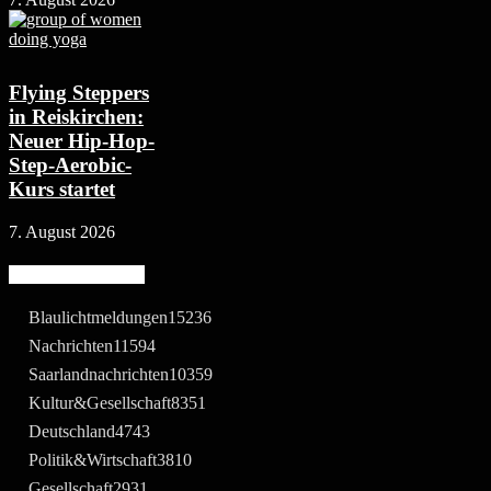
Flying Steppers
in Reiskirchen:
Neuer Hip-Hop-
Step-Aerobic-
Kurs startet
7. August 2026
Beliebte Kategorie
Blaulichtmeldungen
15236
Nachrichten
11594
Saarlandnachrichten
10359
Kultur&Gesellschaft
8351
Deutschland
4743
Politik&Wirtschaft
3810
Gesellschaft
2931