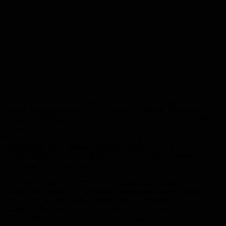
Fetzer selbst nutzte den Termin, um ein deutliches Plädoyer für
gelebte Verfassungskultur zu formulieren. „Unsere Verfassung ist
kein Museumsstück. Sie lebt durch die Menschen, die sie kennen,
achten und mit Leben erfüllen“, sagte die Richterin. Die Zukunft der
freiheitlich-rechtsstaatlichen Demokratie werde nicht allein in
Parlamenten oder Gerichten gestaltet, sondern auch in
Klassenzimmern, auf Schulhöfen und überall dort, wo Menschen
Verantwortung übernähmen.
Nach dem Austausch führte ein Rundgang durch ausgewählte
Projekte der Schule. Die inklusive Lernwerkstatt, das Profilfach
„Blaulicht“ und die Denkwerkstatt gaben Einblick in das
pädagogische Profil der Bruchwiese. Die Bandbreite zeigte, wie die
Schule Demokratiebildung, Verantwortungsbewusstsein, Kreativität