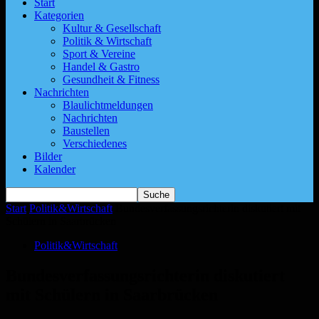
Start
Kategorien
Kultur & Gesellschaft
Politik & Wirtschaft
Sport & Vereine
Handel & Gastro
Gesundheit & Fitness
Nachrichten
Blaulichtmeldungen
Nachrichten
Baustellen
Verschiedenes
Bilder
Kalender
Start
Politik&Wirtschaft
Bundesverfassungsrichterin diskutiert mit
Schülern in Saarbrücken
Politik&Wirtschaft
Bundesverfassungsrichterin diskutiert
mit Schülern in Saarbrücken