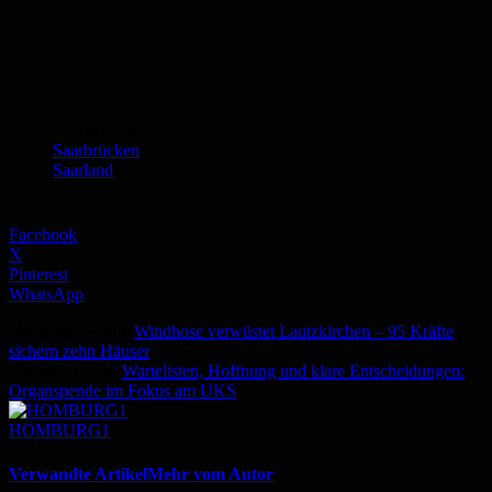
Schlagworte
Saarbrücken
Saarland
Facebook
X
Pinterest
WhatsApp
Vorheriger Artikel
Windhose verwüstet Lautzkirchen – 95 Kräfte
sichern zehn Häuser
Nächster Artikel
Wartelisten, Hoffnung und klare Entscheidungen:
Organspende im Fokus am UKS
HOMBURG1
Verwandte Artikel
Mehr vom Autor