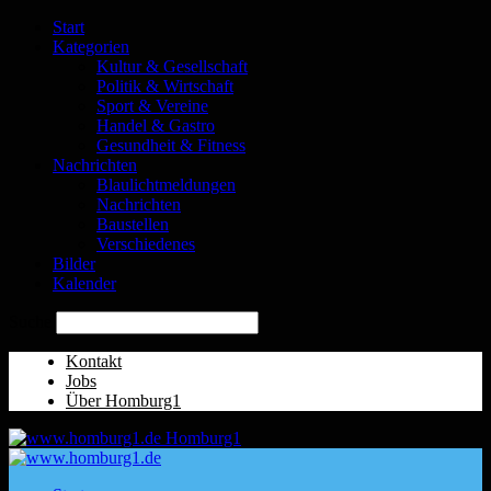
Start
Kategorien
Kultur & Gesellschaft
Politik & Wirtschaft
Sport & Vereine
Handel & Gastro
Gesundheit & Fitness
Nachrichten
Blaulichtmeldungen
Nachrichten
Baustellen
Verschiedenes
Bilder
Kalender
Suche
Kontakt
Jobs
Über Homburg1
Homburg1