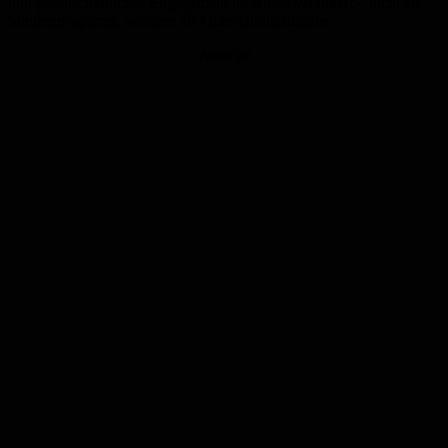
und gesellschaftliches Engagement im Alltag verankert – nicht als
Sonderprogramm, sondern als Querschnittsaufgabe.
Anzeige