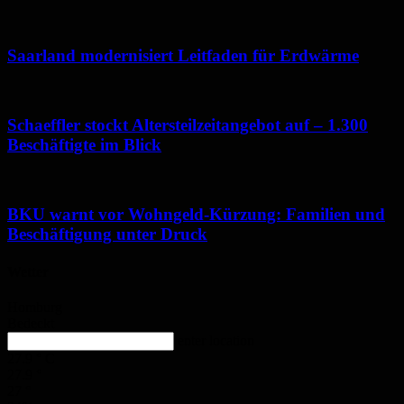
Saarland modernisiert Leitfaden für Erdwärme
Schaeffler stockt Altersteilzeitangebot auf – 1.300
Beschäftigte im Blick
BKU warnt vor Wohngeld-Kürzung: Familien und
Beschäftigung unter Druck
Wetter
Homburg
Bedeckt
enter location
27.9
°
C
27.9
°
27
°