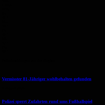
34%
1.9m/s
91%
So.
31
°
Mo.
34
°
Di.
30
°
Mi.
32
°
Do.
34
°
Polizeimeldungen aus der Region
Vermisster 81-Jähriger wohlbehalten gefunden
6. August 2026
Polizei sperrt Zufahrten rund ums Fußballspiel