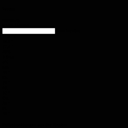
Wetter
Homburg
Klarer Himmel
enter location
27.4
°
C
28.6
°
27.4
°
48%
3.8m/s
4%
Mo.
33
°
Di.
29
°
Mi.
32
°
Do.
34
°
Fr.
36
°
Polizeimeldungen aus der Region