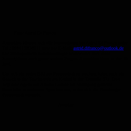
Foto: Astrid Di Franco
Anmelden können sich alle Interessierten bei Astrid Di Franco unter
Tel.: 06841/9838011 oder per E-Mail:
astrid.difranco@outlook.de
.
Die Städtepartnerschaftsbeauftragte beantwortet über diese
Kontaktdaten auch gerne weitere Fragen. Anmeldeschluss ist der 30.
Juni.
Um sich ein erstes Bild der Partnerstadt zu machen, lohnt auch ein
Besuch in der Tourist-Info am Kreisel in der Talstraße 57a. Dort
liegt eine eigens aus Albano Laziale zur Verfügung gestellte
Broschüre in mehreren Sprachen aus, in der sich die Homburger
Partnerstadt vorstellt.
Anzeige