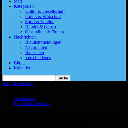
Start
Kategorien
Kultur & Gesellschaft
Politik & Wirtschaft
Sport & Vereine
Handel & Gastro
Gesundheit & Fitness
Nachrichten
Blaulichtmeldungen
Nachrichten
Baustellen
Verschiedenes
Bilder
Kalender
Start
Gesellschaft
Bürgerreise von Homburg nach Albano Laziale
im Oktober geplant
Gesellschaft
Kultur&Gesellschaft
Bürgerreise von Homburg nach Albano
Laziale im Oktober geplant