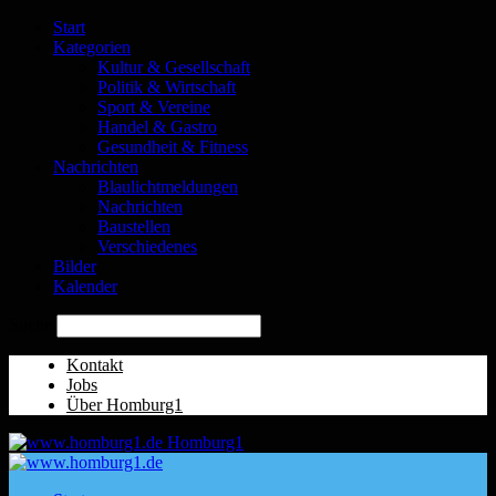
Start
Kategorien
Kultur & Gesellschaft
Politik & Wirtschaft
Sport & Vereine
Handel & Gastro
Gesundheit & Fitness
Nachrichten
Blaulichtmeldungen
Nachrichten
Baustellen
Verschiedenes
Bilder
Kalender
Suche
Kontakt
Jobs
Über Homburg1
Homburg1