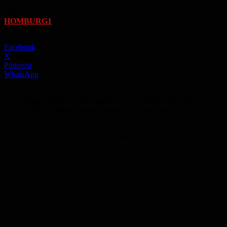
Von
HOMBURG1
-
12. April 2024
Facebook
X
Pinterest
WhatsApp
Enge Gässchen und Pizzerien - die 40.000 Einwohner
zählende Stadt Albano Laziale ist so, wie man sich
Italien gemeinhin vorstellt. Bild: Astrid Di Franco.
Anzeige