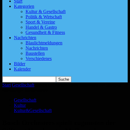
Start
Kategorien
Kultur & Gesellschaft
Politik & Wirtschaft
Sport & Vereine
Handel & Gastro
Gesundheit & Fitness
Nachrichten
Blaulichtmeldungen
Nachrichten
Baustellen
Verschiedenes
Bilder
Kalender
Start
Gesellschaft
Bosch Orchesters spielt zugunsten der Stiftung
Homburger Meilensteine
Gesellschaft
Kultur
Kultur&Gesellschaft
Bosch Orchesters spielt zugunsten der