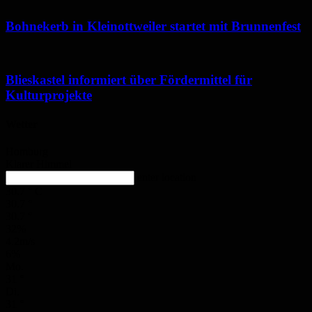
Bohnekerb in Kleinottweiler startet mit Brunnenfest
Blieskastel informiert über Fördermittel für
Kulturprojekte
Wetter
Homburg
Klarer Himmel
enter location
30.7
°
C
30.7
°
30.7
°
32%
4.2m/s
6%
Mo.
31
°
Di.
31
°