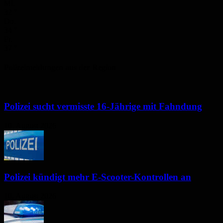
Mi.
32
°
Do.
34
°
Fr.
37
°
Polizeimeldungen aus der Region
Polizei sucht vermisste 16-Jährige mit Fahndung
10. August 2026
Polizei kündigt mehr E-Scooter-Kontrollen an
10. August 2026