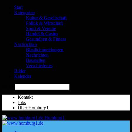
Start
Kategorien
Kultur & Gesellschaft
Politik & Wirtschaft
Sport & Vereine
Handel & Gastro
Gesundheit & Fitness
Nachrichten
Blaulichtmeldungen
Nachrichten
Baustellen
Verschiedenes
Bilder
Kalender
Suche
Kontakt
Jobs
Über Homburg1
Homburg1