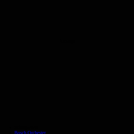
Anzeige
Schlagworte
Bosch Orchester