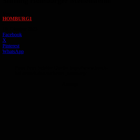
Stiftung Homburger Meilensteine
Von
HOMBURG1
-
10. Oktober 2023
Facebook
X
Pinterest
WhatsApp
Foto: Peter Schäfer Quelle: https://www.bosch-
ksf.de/de/kultur/orchester_homburg/
Anzeige