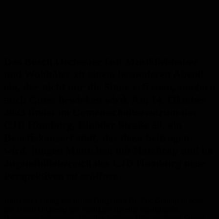
Das Bosch Orchester lädt Musikliebhaber
und Wohltäter zu einem besonderen Abend
ein, der nicht nur die Sinne erfreuen, sondern
auch Gutes bewirken wird. Am 14. Oktober
2023 findet im Gemeinschaftszentrum des
CJD Homburg, Einöder Straße 80, ein
Benefizkonzert statt, das dazu beitragen
wird, jungen Menschen mit Handicap und im
Jugendhilfebereich des CJD Homburg neue
Perspektiven zu eröffnen.
Unter der Leitung des neuen Dirigenten Dr. Eric Grandjean wird
das Bosch Orchester das Publikum auf eine musikalische
Herbstreise mitnehmen. Von den zeitlosen Hits von Frank Sinatra