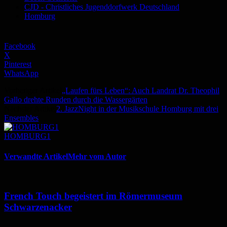
CJD - Christliches Jugenddorfwerk Deutschland
Homburg
Facebook
X
Pinterest
WhatsApp
Vorheriger Artikel
„Laufen fürs Leben“: Auch Landrat Dr. Theophil
Gallo drehte Runden durch die Wassergärten
Nächster Artikel
2. JazzNight in der Musikschule Homburg mit drei
Ensembles
HOMBURG1
Verwandte Artikel
Mehr vom Autor
French Touch begeistert im Römermuseum
Schwarzenacker