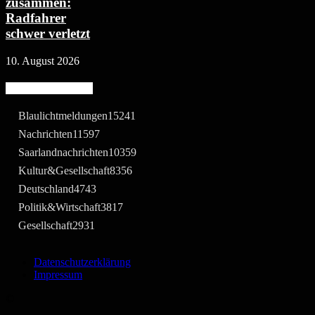
zusammen:
Radfahrer
schwer verletzt
10. August 2026
Beliebte Kategorie
Blaulichtmeldungen
15241
Nachrichten
11597
Saarlandnachrichten
10359
Kultur&Gesellschaft
8356
Deutschland
4743
Politik&Wirtschaft
3817
Gesellschaft
2931
Datenschutzerklärung
Impressum
©