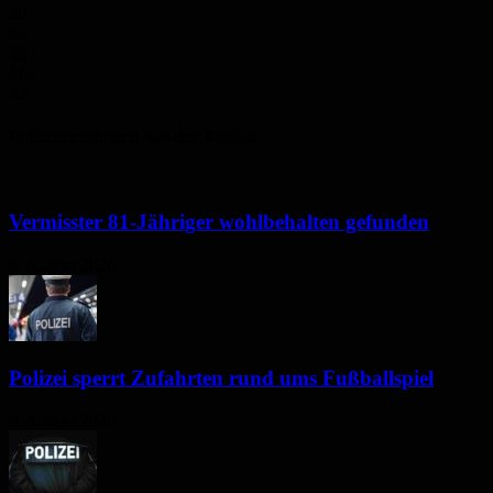
30
°
So.
33
°
Mo.
33
°
Polizeimeldungen aus der Region
Vermisster 81-Jähriger wohlbehalten gefunden
6. August 2026
Polizei sperrt Zufahrten rund ums Fußballspiel
6. August 2026