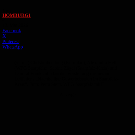
Von
HOMBURG1
-
12. Mai 2026
Facebook
X
Pinterest
WhatsApp
(v.l.n.r.) Christopher Jung (Kernplan), Alexandra Heß
(WFG Saarpfalz), Sabine Zägel (Saarpfalz-Kreis) und
Landrat Frank John bei der Vorstellung des neuen
Leitfadens „Nachhaltige Gewerbebauten im Saarpfalz-
Kreis“. Foto: Petra Stein, WFG Saarpfalz mbH
Anzeige