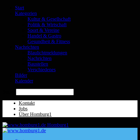
Start
Kategorien
Kultur & Gesellschaft
Politik & Wirtschaft
Sport & Vereine
Handel & Gastro
Gesundheit & Fitness
Nachrichten
Blaulichtmeldungen
Nachrichten
Baustellen
Verschiedenes
Bilder
Kalender
Suche
Kontakt
Jobs
Über Homburg1
Homburg1