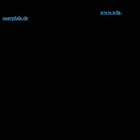
einzigartige Natur- und Kulturlandschaft der Region dauerhaft zu
erhalten. Beide Leitfäden stehen Interessierten kostenlos auf der
Website der Wirtschaftsförderung Saarpfalz unter
www.wfg-
saarpfalz.de
zum Download bereit.
Anzeige