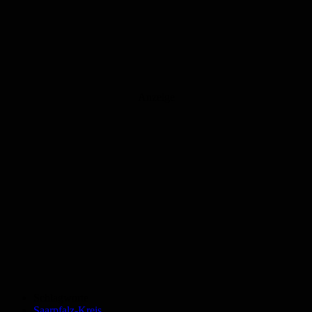
Anzeige
Schlagworte
Saarpfalz-Kreis