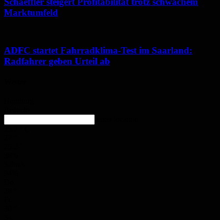
Schaeffler steigert Profitabilität trotz schwachem
Marktumfeld
ADFC startet Fahrradklima-Test im Saarland:
Radfahrer geben Urteil ab
Wetter
Homburg
Bedeckt
enter location
25.7
°
C
27
°
25.2
°
38%
5.8m/s
94%
Do.
28
°
Fr.
30
°
Sa.