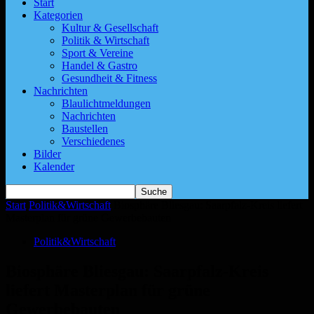
Start
Kategorien
Kultur & Gesellschaft
Politik & Wirtschaft
Sport & Vereine
Handel & Gastro
Gesundheit & Fitness
Nachrichten
Blaulichtmeldungen
Nachrichten
Baustellen
Verschiedenes
Bilder
Kalender
Start
Politik&Wirtschaft
Biosphäre Bliesgau: Saarpfalz-Kreis liefert
Masterplan für grüne Gewerbebauten
Politik&Wirtschaft
Biosphäre Bliesgau: Saarpfalz-Kreis
liefert Masterplan für grüne
Gewerbebauten