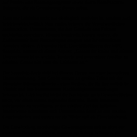
auf Förder- und Beratungsangebote sowie durch Best-Practice-
Beispiele, die als Orientierung dienen sollen.
Dass der Leitfaden nicht nur ökologisch motiviert ist, sondern auch
betriebswirtschaftlich Sinn ergibt, betonen die Verantwortlichen
ausdrücklich. Unternehmen, die ihre Gebäude und Flächen
nachhaltig ausrichten, können langfristig Kosten senken, die
Zufriedenheit ihrer Beschäftigten steigern und ihr öffentliches
Ansehen stärken. Alexandra Heß, Geschäftsführerin der WFG
Saarpfalz, unterstrich diesen Aspekt: „Gerade für kleine und mittlere
Unternehmen ist es wichtig, konkrete und umsetzbare Ansätze zu
erhalten. Genau hier setzt der Leitfaden an.“
Der Saarpfalz-Kreis steht bei diesem Thema vor einer besonderen
Herausforderung. Sein Gebiet stimmt zu großen Teilen mit der
Biosphäre Bliesgau überein – einer Region, die für ihre natürliche
Vielfalt und ihre konsequenten Nachhaltigkeitsbestrebungen
bekannt ist. Gleichzeitig bleibt die Nachfrage nach Gewerbeflächen
hoch, vor allem seitens regionaler Betriebe. Beide Interessen
miteinander zu versöhnen, ist das erklärte Ziel der Initiative.
Idealerweise orientieren sich Unternehmen dabei an den lokalen
Gegebenheiten und nutzen sie als Stärke statt als Einschränkung.
Die Entwicklung nachhaltiger Gewerbegebiete soll so nicht nur
einzelnen Betrieben nützen, sondern auch dazu beitragen, die