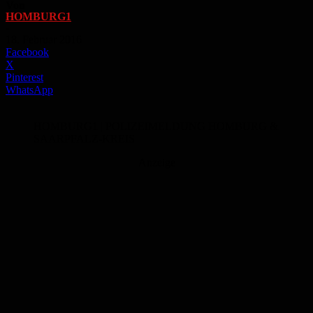
Von
HOMBURG1
-
18. Februar 2016
Facebook
X
Pinterest
WhatsApp
HOMBURG1 | POLIZEIMELDUNG HOMBURG &
SAARPFALZ-KREIS
Anzeige