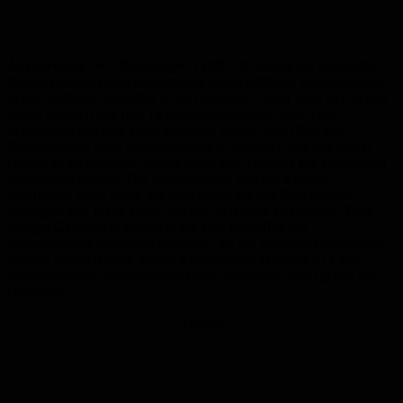
Am Dienstag, 16.2.2016, gegen 13:40 Uhr, wurde die Bexbacher
Polizei zu einem Ladendiebstahl in einem größeren Einkaufsmarkt
in der Stadtmitte betroffen. Ein 41-jähriger Litauer hatte sich in den
Markt begeben und dort 14 Druckerkartuschen, eine Tafel
Schokolade und eine Jacke mitgehen lassen. Sein Plan, den
Kassenbereich ohne Bezahlvorgang zu passieren und den Markt
einfach so zu verlassen, wurde durch das Auslösen des akustischen
Alarms durchkreuzt. Der Ladendetektiv und ein weiterer
Mitarbeiter, beide durch das Geschehen auf den Plan gerufen,
verfolgten den Mann sofort, der nun versuchte zu flüchten. Trotz
heftiger Gegenwehr konnte er bis zum Eintreffen der
Polizeibeamten festgehalten werden, die ihn wiederum festnahmen
und ein Strafverfahren wegen Räuberischen Diebstahls (§ 252
Strafgesetzbuch, Freiheitsstrafe nicht unter einem Jahr) gegen ihn
einleiteten.
Anzeige