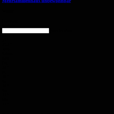
Mehrfamilienhaus unbewohnbar
Wetter
Homburg
Bedeckt
enter location
25.7
°
C
27
°
25.2
°
38%
5.8m/s
94%
Do.
28
°
Fr.
30
°
Sa.
30
°
So.
33
°
Mo.
33
°