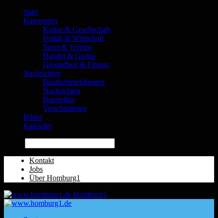
Start
Kategorien
Kultur & Gesellschaft
Politik & Wirtschaft
Sport & Vereine
Handel & Gastro
Gesundheit & Fitness
Nachrichten
Blaulichtmeldungen
Nachrichten
Baustellen
Verschiedenes
Bilder
Kalender
Suche
Kontakt
Jobs
Über Homburg1
Homburg1