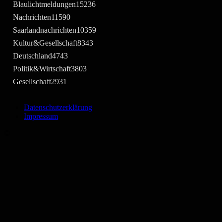
Blaulichtmeldungen
15236
Nachrichten
11590
Saarlandnachrichten
10359
Kultur&Gesellschaft
8343
Deutschland
4743
Politik&Wirtschaft
3803
Gesellschaft
2931
Datenschutzerklärung
Impressum
©