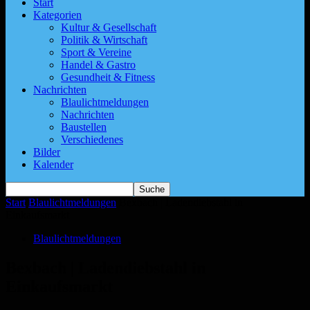
Start
Kategorien
Kultur & Gesellschaft
Politik & Wirtschaft
Sport & Vereine
Handel & Gastro
Gesundheit & Fitness
Nachrichten
Blaulichtmeldungen
Nachrichten
Baustellen
Verschiedenes
Bilder
Kalender
Start
Blaulichtmeldungen
Bexbach | Ladendiebstahl in
Einkaufsmarkt
Blaulichtmeldungen
Bexbach | Ladendiebstahl in
Einkaufsmarkt