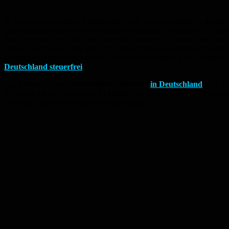
In Spanien ist es üblich, Zehntellose für 20 Euro das Stück zu kaufe
zusammenschließen. Auch mehrere verschiedene Zehntellose mit unt
Schlangen vor den offiziellen Vorverkaufsstellen zu finden sind, hab
seriös und bietet Kunden die Möglichkeit, bequem und einfach an der 
spanischen Weihnachtslotterie El Gordo über Lottoland teil, müssen d
Deutschland steuerfrei
.
Auch wenn die spanische Weihnachtslotterie
in Deutschland
noch ni
El Gordo teil und versuchen ihr Glück. Die Ziehung am 22. Dezembe
entwickelt, das nicht verpasst werden sollte.