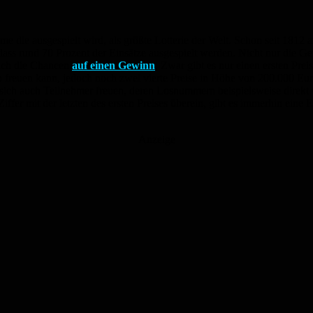
e die ausgespielt wird, als größte Lotterie der Welt. Schon seit 1812
dass rund 70 Prozent der Einsätze ausgespielt werden. Nicht nur die G
 auch die Chancen
auf einen Gewinn
. Zwar gibt es nur einen ersten Pre
o freuen kann, jedoch noch zwei vierte Preise in Höhe von 200.000 Euro
sich auch Teilnehmer freuen, deren Losnummern beispielsweise direkt v
Ziffer mit der letzten des ersten Preises überein, gibt es immerhin ein
Anzeige