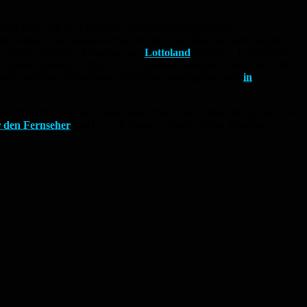
aufen oder sich mit Freunden oder Familienmitgliedern
ern. Während in Spanien schon Wochen und Monate vorher lange
z einfach online bei Anbietern wie
Lottoland
beziehen. Lottoland ist
tet dabei keinerlei Nachteile. Im Gegenteil: Nehmen Deutsche an der
 von Lottoland und anderen Anbietern hervorgehen, sind
in
 wenden. Immerhin nehmen immer mehr Menschen außerhalb Spaniens am
r den Fernseher
und hat sich damit zu einem echten Spektakel