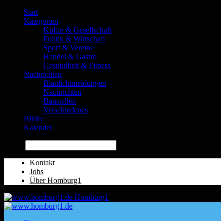
Start
Kategorien
Kultur & Gesellschaft
Politik & Wirtschaft
Sport & Vereine
Handel & Gastro
Gesundheit & Fitness
Nachrichten
Blaulichtmeldungen
Nachrichten
Baustellen
Verschiedenes
Bilder
Kalender
Suche
Kontakt
Jobs
Über Homburg1
Homburg1