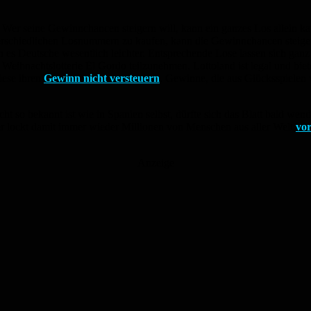
n. Wer seine Gewinnchancen steigern will, kann ein ganzes Los allein k
erschiedlichen Losnummern zu kaufen, kann die Gewinnchancen steig
en es Deutsche wesentlich leichter. Entsprechende Lose lassen sich gan
Weihnachtslotterie El Gordo teilzunehmen. Lottoland ist legal und bie
iese ihren
Gewinn nicht versteuern
. Gewinne, die aus Glücksspielen
cht so bekannt ist wie in Spanien selbst, dürfte sich das Blatt bald
r lockt damit immer wieder Millionen von Menschen aus aller Welt
vo
Anzeige