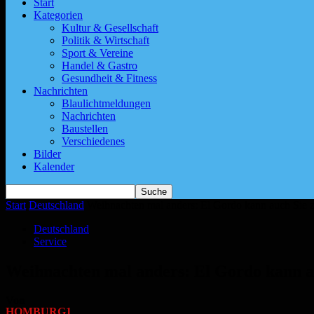
Start
Kategorien
Kultur & Gesellschaft
Politik & Wirtschaft
Sport & Vereine
Handel & Gastro
Gesundheit & Fitness
Nachrichten
Blaulichtmeldungen
Nachrichten
Baustellen
Verschiedenes
Bilder
Kalender
Start
Deutschland
Weihnachten mal anders: El Gordo kann auch Sie 
Deutschland
Service
Weihnachten mal anders: El Gordo kann a
Von
HOMBURG1