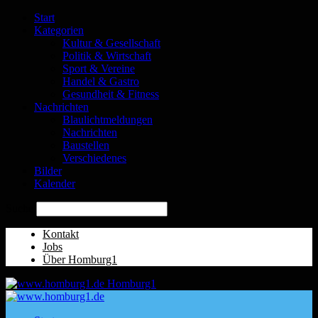
Start
Kategorien
Kultur & Gesellschaft
Politik & Wirtschaft
Sport & Vereine
Handel & Gastro
Gesundheit & Fitness
Nachrichten
Blaulichtmeldungen
Nachrichten
Baustellen
Verschiedenes
Bilder
Kalender
Suche
Kontakt
Jobs
Über Homburg1
Homburg1