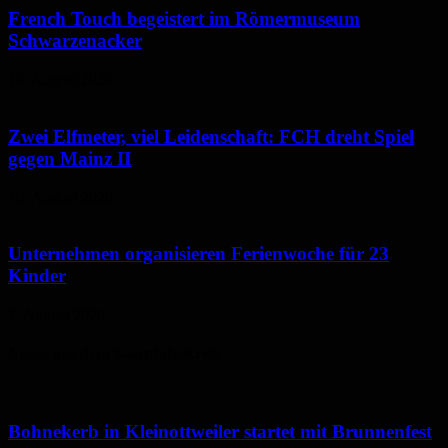
French Touch begeistert im Römermuseum
Schwarzenacker
10. August 2026
Zwei Elfmeter, viel Leidenschaft: FCH dreht Spiel
gegen Mainz II
10. August 2026
Unternehmen organisieren Ferienwoche für 23
Kinder
7. August 2026
Neues aus dem Saarpfalz-Kreis
Bohnekerb in Kleinottweiler startet mit Brunnenfest