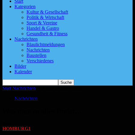
Start
Kategorien
Kultur & Gesellschaft
Politik & Wirtschaft
Sport & Vereine
Handel & Gastro
Gesundheit & Fitness
Nachrichten
Blaulichtmeldungen
Nachrichten
Baustellen
Verschiedenes
Bilder
Kalender
Start
Nachrichten
Was man so alles findet…
Nachrichten
Was man so alles findet…
Von
HOMBURG1
-