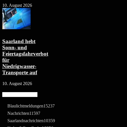
10. August 2026
Saarland hebt
Sonn- und
Feiertagsfahrverbot
für
Niedrigwasser-
Transporte auf
10. August 2026
Beliebte Kategorie
Blaulichtmeldungen
15237
Nachrichten
11597
Saarlandnachrichten
10359