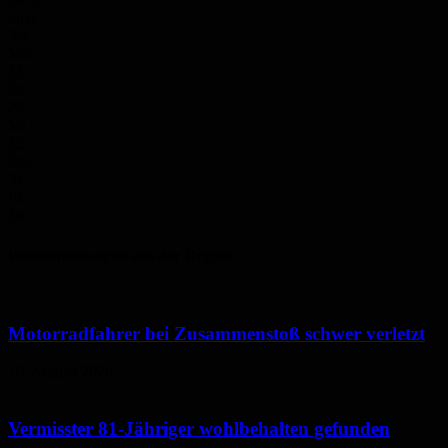
6m/s
3%
Mo.
33
°
Di.
29
°
Mi.
32
°
Do.
34
°
Fr.
36
°
Polizeimeldungen aus der Region
Motorradfahrer bei Zusammenstoß schwer verletzt
10. August 2026
Vermisster 81-Jähriger wohlbehalten gefunden