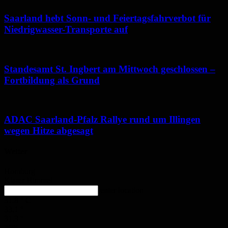
Saarland hebt Sonn- und Feiertagsfahrverbot für
Niedrigwasser-Transporte auf
Standesamt St. Ingbert am Mittwoch geschlossen –
Fortbildung als Grund
ADAC Saarland-Pfalz Rallye rund um Illingen
wegen Hitze abgesagt
Wetter
Homburg
Klarer Himmel
enter location
31.8
°
C
33.1
°
31.3
°
36%