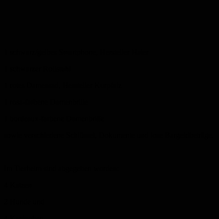
1 schwarz/gelbes Smartphone, Hersteller Haier
1 schwarzer Rollstuhl
1 rotes Damenrad, Hersteller Kurpfalz
1 rosa-farbene Damenbrille
1 bordeaux-farbene Damenbrille
sowie verschiedene Schlüssel, Dokumente und lose Bargeldbeträge.
Im Tierheim sind abgegeben worden:
4 Katzen
2 Hunde und
4 Kaninchen.