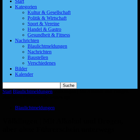
Start
Kategorien
Kultur & Gesellschaft
Politik & Wirtschaft
Sport & Vereine
Handel & Gastro
Gesundheit & Fitness
Nachrichten
Blaulichtmeldungen
Nachrichten
Baustellen
Verschiedenes
Bilder
Kalender
Start
Blaulichtmeldungen
Völklingen | Mit Alkohol und Drogen,
aber ohne Führerschein unterwegs
Blaulichtmeldungen
Völklingen | Mit Alkohol und Drogen,
aber ohne Führerschein unterwegs