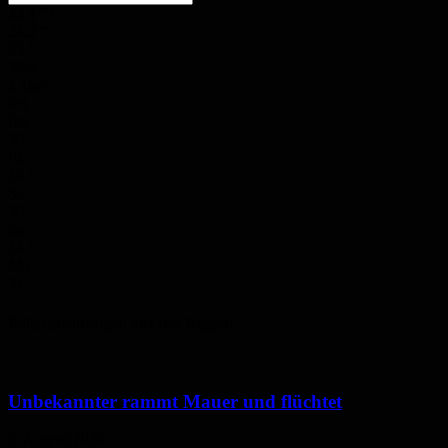
23.4
°
C
24.2
°
23
°
39%
4.1m/s
0%
Do.
30
°
Fr.
30
°
Sa.
30
°
So.
34
°
Mo.
34
°
Polizeimeldungen aus der Region
Unbekannter rammt Mauer und flüchtet
5. August 2026