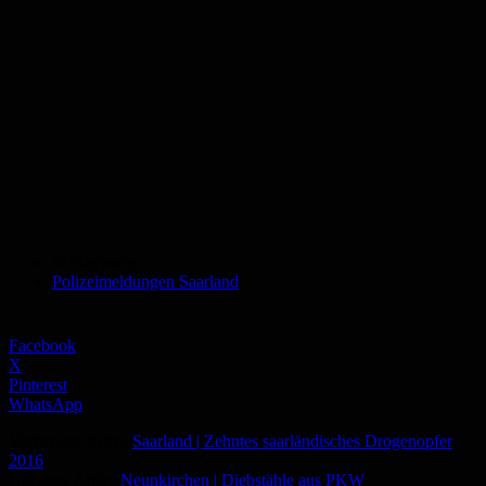
Schlagworte
Polizeimeldungen Saarland
Facebook
X
Pinterest
WhatsApp
Vorheriger Artikel
Saarland | Zehntes saarländisches Drogenopfer
2016
Nächster Artikel
Neunkirchen | Diebstähle aus PKW