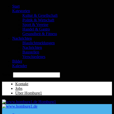
Start
Kategorien
Kultur & Gesellschaft
Politik & Wirtschaft
Sport & Vereine
Handel & Gastro
Gesundheit & Fitness
Nachrichten
Blaulichtmeldungen
Nachrichten
Baustellen
Verschiedenes
Bilder
Kalender
Suche
Kontakt
Jobs
Über Homburg1
Homburg1