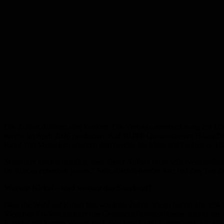
Die Zahlen dahinter sind konkret: Die Vertragsunterzeichnung zur Ü
bereits im April 2026 produziert. Auf 18.000 Quadratmetern Hallenfl
Rund 100 Menschen arbeiten dort bereits, bis Mitte 2027 sollen es 150
Schneider machte deutlich, dass dieser Aufbau nicht selbstverständli
Ihr habt es entstehen lassen.“ Sein abschließender Satz traf den Ton 
Warum Kirkel – und warum das Saarland?
Dass die Wahl auf Kirkel fiel, war kein Zufall. Viega hat für alle 29
Viegener, Co-Vorsitzender des Gesellschafterausschusses, nannte die
Europas mit kurzen Wegen nach Frankreich und Luxemburg. Für ein Unt