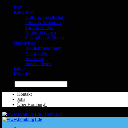
Start
Kategorien
Kultur & Gesellschaft
Politik & Wirtschaft
Sport & Vereine
Handel & Gastro
Gesundheit & Fitness
Nachrichten
Blaulichtmeldungen
Nachrichten
Baustellen
Verschiedenes
Bilder
Kalender
Suche
Kontakt
Jobs
Über Homburg1
Homburg1