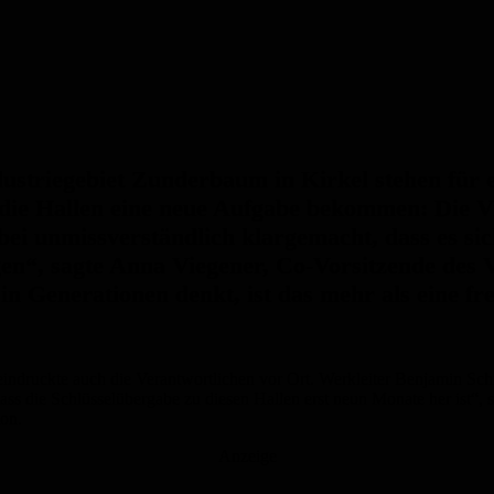
ustriegebiet Zunderbaum in Kirkel stehen für e
n die Hallen eine neue Aufgabe bekommen: Die V
dabei unmissverständlich klargemacht, dass es s
en“, sagte Anna Viegener, Co-Vorsitzende des V
n Generationen denkt, ist das mehr als eine fre
ndruckte auch die Verantwortlichen vor Ort. Werkleiter Benjamin Schnei
dass die Schlüsselübergabe zu diesen Hallen erst neun Monate her ist“, s
on.
Anzeige