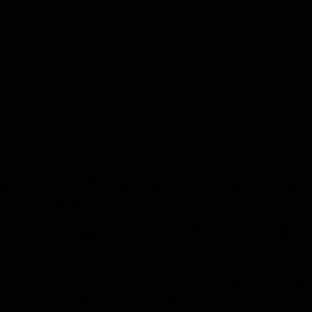
bernahme der ehemaligen Michelin-Logistikhallen erfolgte im Mai 202
äche – auf einem insgesamt 100.000 Quadratmeter großen Grundstück – i
 sein. Viega investiert in der ersten Ausbaustufe rund 150 Millionen E
ch war: „Viele von euch haben Verantwortung übernommen, bevor es feste
des Tages: „Heute eröffnen wir nicht nur ein neues Werk. Wir eröffnen 
4 Landkreise in Deutschland ein systematisches Standortscreening durch
 entscheidenden Faktoren: die Fachkräftebasis im Bereich Metallverar
ernehmen, das Pressverbinder für den internationalen Markt fertigt, 