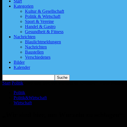
Start
Kategorien
Kultur & Gesellschaft
Politik & Wirtschaft
Sport & Vereine
Handel & Gastro
Gesundheit & Fitness
Nachrichten
Blaulichtmeldungen
Nachrichten
Baustellen
Verschiedenes
Bilder
Kalender
Start
Politik
„Wir sind hier, um Wurzeln zu schlagen“: Viega eröffnet 
Politik
Politik&Wirtschaft
Wirtschaft
„Wir sind hier, um Wurzeln zu schlagen“: 
Von