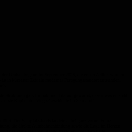
5, der Umbau begann im September 2025, die ersten Artikel wurden
st in kürzester Zeit ein moderner Fertigungsstandort entstanden.
uro.
 Strukturen gab. Ihr habt nicht darauf gewartet, dass etwas entsteht.
das erste Kapitel der Viega-Geschichte im Saarland.“
geführt. Der Saarpfalz-Kreis landete dabei ganz vorne. Franz
beitung, die direkte Autobahnanbindung sowie die Lage im Herzen
sind das keine weichen Standortfaktoren – sondern harte