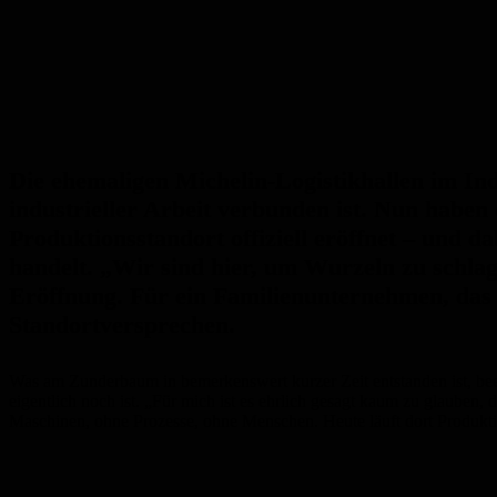
Die ehemaligen Michelin-Logistikhallen im Ind
industrieller Arbeit verbunden ist. Nun habe
Produktionsstandort offiziell eröffnet – und 
handelt. „Wir sind hier, um Wurzeln zu schlag
Eröffnung. Für ein Familienunternehmen, das i
Standortversprechen.
Was am Zunderbaum in bemerkenswert kurzer Zeit entstanden ist, beei
eigentlich noch ist. „Für mich ist es ehrlich gesagt kaum zu glauben, 
Maschinen, ohne Prozesse, ohne Menschen. Heute läuft dort Produkti