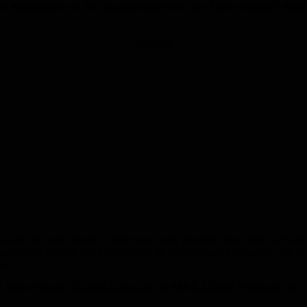
 in Kooperation mit den JugendpflegerInnen der Städte Bexbach, Blies
Anzeige
an alle, die noch nie ein U-Boot von innen gesehen haben oder sich sch
spannende Details und Geschichten zu einzigartigen Exponaten, wie 
n.
 1.000 m² großen Kuppel-Leinwand im IMAX-DOME Filmtheater ein einz