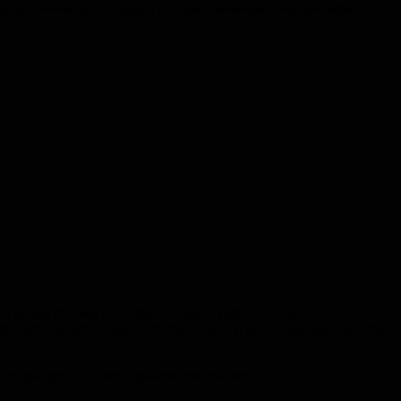
kastel, Homburg, St. Ingbert und der Gemeinde Kirkel am Mittwoch, 6.
on immer mal wie ein echter Astronaut fühlen wollten. Unter
z. B. dem russischen Space Shuttle BURAN, dem Seenotkreuzer John
igartiges Hör- und Spielerlebnis erfahren.