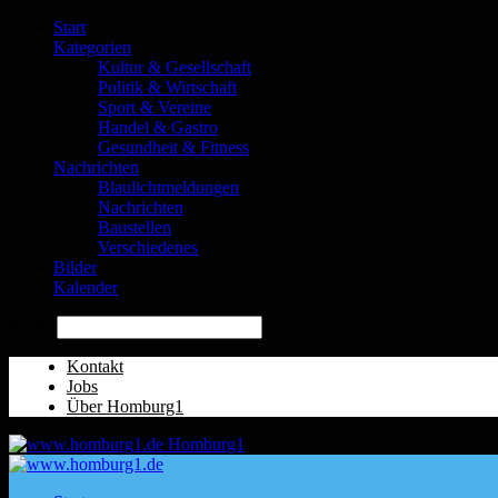
Start
Kategorien
Kultur & Gesellschaft
Politik & Wirtschaft
Sport & Vereine
Handel & Gastro
Gesundheit & Fitness
Nachrichten
Blaulichtmeldungen
Nachrichten
Baustellen
Verschiedenes
Bilder
Kalender
Suche
Kontakt
Jobs
Über Homburg1
Homburg1