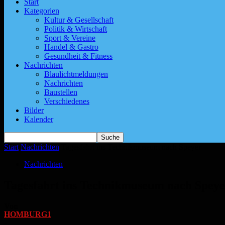
Start
Kategorien
Kultur & Gesellschaft
Politik & Wirtschaft
Sport & Vereine
Handel & Gastro
Gesundheit & Fitness
Nachrichten
Blaulichtmeldungen
Nachrichten
Baustellen
Verschiedenes
Bilder
Kalender
Start
Nachrichten
Tagesfahrt ins Technikmuseum nach Speyer
Nachrichten
Tagesfahrt ins Technikmuseum nach Speye
Von
HOMBURG1
-