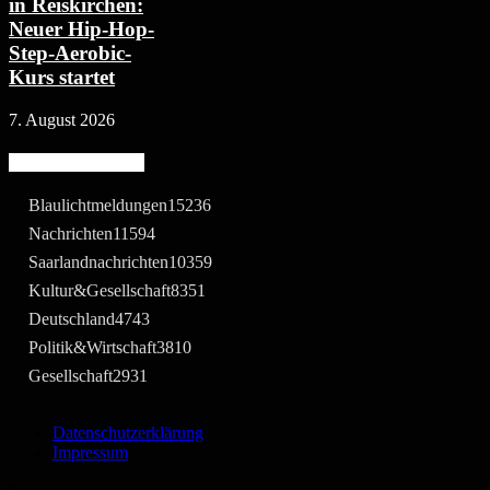
in Reiskirchen:
Neuer Hip-Hop-
Step-Aerobic-
Kurs startet
7. August 2026
Beliebte Kategorie
Blaulichtmeldungen
15236
Nachrichten
11594
Saarlandnachrichten
10359
Kultur&Gesellschaft
8351
Deutschland
4743
Politik&Wirtschaft
3810
Gesellschaft
2931
Datenschutzerklärung
Impressum
©