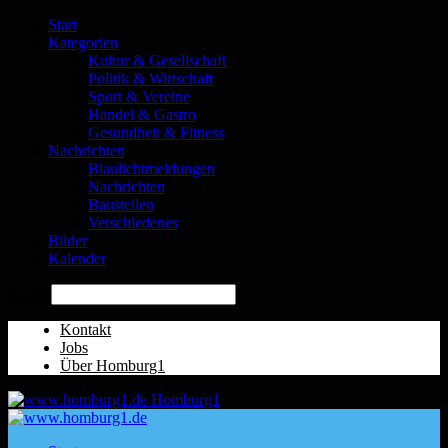
Start
Kategorien
Kultur & Gesellschaft
Politik & Wirtschaft
Sport & Vereine
Handel & Gastro
Gesundheit & Fitness
Nachrichten
Blaulichtmeldungen
Nachrichten
Baustellen
Verschiedenes
Bilder
Kalender
Suche
Kontakt
Jobs
Über Homburg1
Homburg1