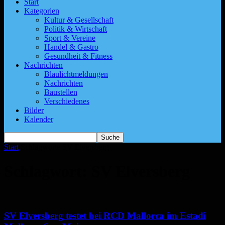
Start
Kategorien
Kultur & Gesellschaft
Politik & Wirtschaft
Sport & Vereine
Handel & Gastro
Gesundheit & Fitness
Nachrichten
Blaulichtmeldungen
Nachrichten
Baustellen
Verschiedenes
Bilder
Kalender
Start
Schlagworte
SV Elversberg
Schlagwort: SV Elversberg
SV Elversberg testet bei RCD Mallorca im Estadi