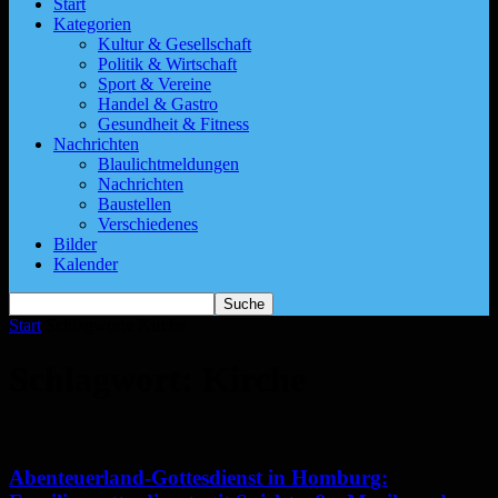
Start
Kategorien
Kultur & Gesellschaft
Politik & Wirtschaft
Sport & Vereine
Handel & Gastro
Gesundheit & Fitness
Nachrichten
Blaulichtmeldungen
Nachrichten
Baustellen
Verschiedenes
Bilder
Kalender
Start
Schlagworte
Kirche
Schlagwort: Kirche
Abenteuerland-Gottesdienst in Homburg: