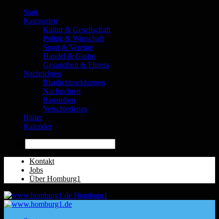
Start
Kategorien
Kultur & Gesellschaft
Politik & Wirtschaft
Sport & Vereine
Handel & Gastro
Gesundheit & Fitness
Nachrichten
Blaulichtmeldungen
Nachrichten
Baustellen
Verschiedenes
Bilder
Kalender
Suche
Kontakt
Jobs
Über Homburg1
Homburg1