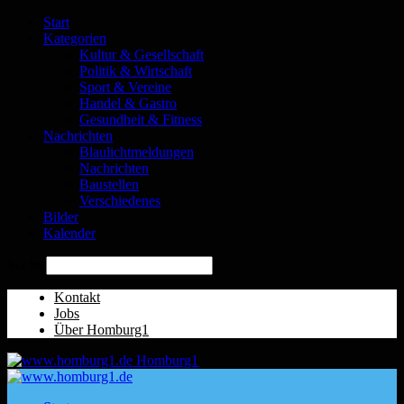
Start
Kategorien
Kultur & Gesellschaft
Politik & Wirtschaft
Sport & Vereine
Handel & Gastro
Gesundheit & Fitness
Nachrichten
Blaulichtmeldungen
Nachrichten
Baustellen
Verschiedenes
Bilder
Kalender
Suche
Kontakt
Jobs
Über Homburg1
Homburg1