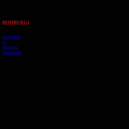
Panikmache
Von
HOMBURG1
-
1. März 2016
Facebook
X
Pinterest
WhatsApp
HOMBURG1 | SAARLAND NACHRICHTEN
Der saarländische Umweltminister Reinhold Jost nimmt zur
Behauptung des Grünen-Fraktionschefs Hubert Ulrich, die
Landesregierung verschleppe das geplante saarlandweite PCB-
Kataster, wie folgt Stellung:
„Der Fraktionsvorsitzende der Grünen arbeitet, wie so häufig, mit
Behauptungen, die jeder Grundlage entbehren. Statt die Aussagen in
der Antwort der Landesregierung zum PCB-Kataster öffentlich
bewusst falsch darzustellen, sollte Hubert Ulrich die Fakten zur
Kenntnis nehmen: Natürlich wird es im Rahmen unseres
landesweiten Monitorings auch Vor-Ort-Untersuchungen geben.