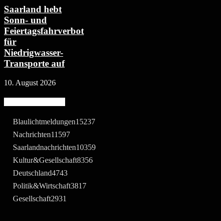
Saarland hebt
Sonn- und
Feiertagsfahrverbot
für
Niedrigwasser-
Transporte auf
10. August 2026
Beliebte Kategorie
Blaulichtmeldungen
15237
Nachrichten
11597
Saarlandnachrichten
10359
Kultur&Gesellschaft
8356
Deutschland
4743
Politik&Wirtschaft
3817
Gesellschaft
2931