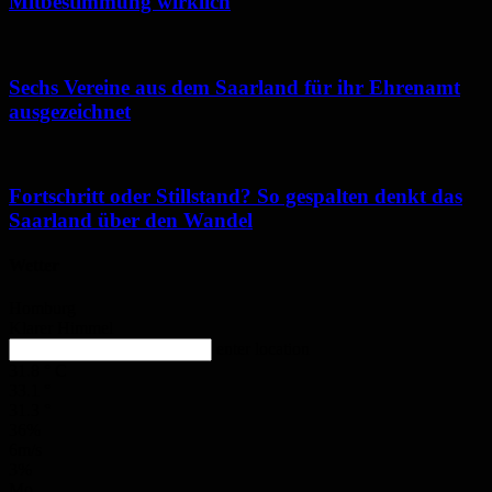
Mitbestimmung wirklich
Sechs Vereine aus dem Saarland für ihr Ehrenamt
ausgezeichnet
Fortschritt oder Stillstand? So gespalten denkt das
Saarland über den Wandel
Wetter
Homburg
Klarer Himmel
enter location
31.8
°
C
33.1
°
31.3
°
36%
6m/s
3%
Mo.