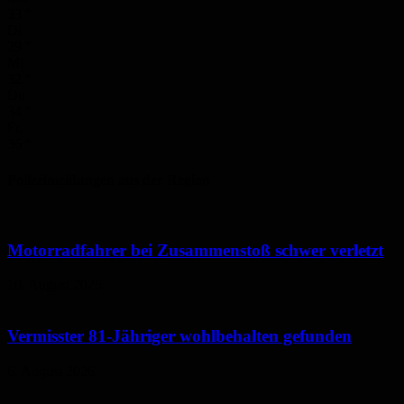
33
°
Di.
29
°
Mi.
32
°
Do.
34
°
Fr.
36
°
Polizeimeldungen aus der Region
Motorradfahrer bei Zusammenstoß schwer verletzt
10. August 2026
Vermisster 81-Jähriger wohlbehalten gefunden
6. August 2026