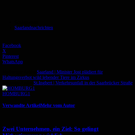
Schlagworte
Saarlandnachrichten
Facebook
X
Pinterest
WhatsApp
Vorheriger Artikel
Saarland | Minister Jost plädiert für
Haltungsverbot wild lebender Tiere im Zirkus
Nächster Artikel
St.Ingbert | Verkehrsunfall in der Saarbrücker Straße
HOMBURG1
Verwandte Artikel
Mehr vom Autor
Zwei Unternehmen, ein Ziel: So gelingt