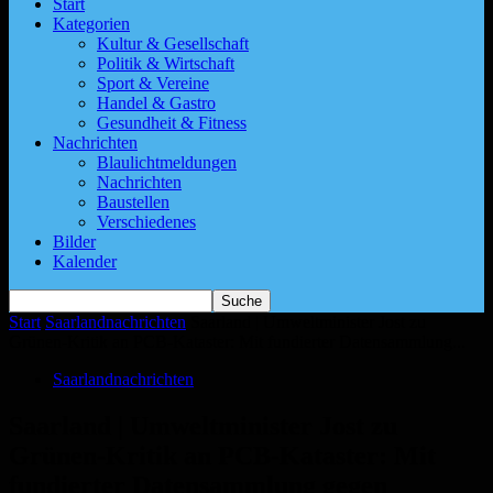
Start
Kategorien
Kultur & Gesellschaft
Politik & Wirtschaft
Sport & Vereine
Handel & Gastro
Gesundheit & Fitness
Nachrichten
Blaulichtmeldungen
Nachrichten
Baustellen
Verschiedenes
Bilder
Kalender
Start
Saarlandnachrichten
Saarland | Umweltminister Jost zu
Grünen-Kritik an PCB-Kataster: Mit fundierter Datensammlung...
Saarlandnachrichten
Saarland | Umweltminister Jost zu
Grünen-Kritik an PCB-Kataster: Mit
fundierter Datensammlung gegen