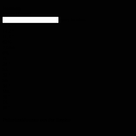
Homburg
Klarer Himmel
enter location
11.4
°
C
14.2
°
11.3
°
82%
2.6m/s
0%
Fr.
28
°
Sa.
32
°
So.
34
°
Mo.
36
°
Di.
28
°
Polizeimeldungen aus der Region