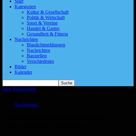
Start
Kategorien
Kultur & Gesellschaft
Politik & Wirtschaft
Sport & Vereine
Handel & Gastro
Gesundheit & Fitness
Nachrichten
Blaulichtmeldungen
Nachrichten
Baustellen
Verschiedenes
Bilder
Kalender
Start
Nachrichten
Neues Bundesmeldegesetz bringt Änderungen für
Vermieter
Nachrichten
Neues Bundesmeldegesetz bringt
Änderungen für Vermieter