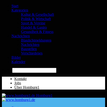
Start
Kategorien
Kultur & Gesellschaft
Politik & Wirtschaft
Sport & Vereine
Handel & Gastro
Gesundheit & Fitness
Nachrichten
Blaulichtmeldungen
Nachrichten
Baustellen
Verschiedenes
Bilder
Kalender
Suche
Kontakt
Jobs
Über Homburg1
Homburg1