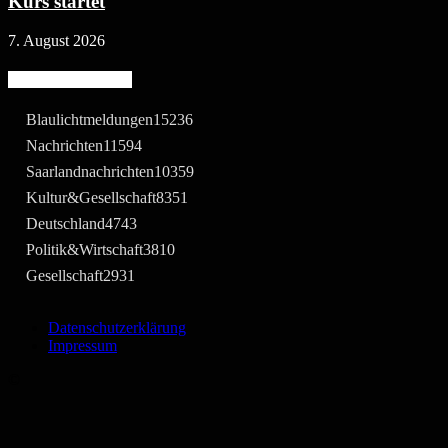
Kurs startet
7. August 2026
Beliebte Kategorie
Blaulichtmeldungen
15236
Nachrichten
11594
Saarlandnachrichten
10359
Kultur&Gesellschaft
8351
Deutschland
4743
Politik&Wirtschaft
3810
Gesellschaft
2931
Datenschutzerklärung
Impressum
©