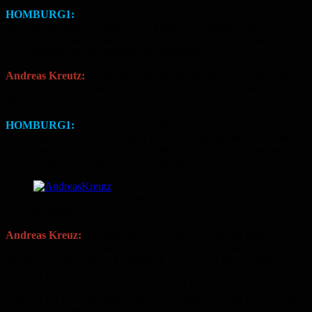
HOMBURG1:
Stichwort: Nachwuchs! Viele Jugendliche suchen
sich ihre sportlichen Vorbilder im Fußball, Basketball oder
Handball. Wie kann man Kinder und Jugendliche am Besten an den
Sport Badminton heranführen und begeistern?
Andreas Kreutz:
Keine Ahnung. Ich denke mal, das ist auch der
Grund, weshalb ich kein Jugendtrainer in Homburg geworden bin
😉
HOMBURG1:
Du bist seit letzter Woche Trainer beim TV
Homburg! Wie kam es zu dieser Entscheidung und mit welchem
Gefühl gehst du an die Sache ran? Wie wichtig ist dir dabei, bei
allem sportlichen Ehrgeiz, das Vereinsleben?
Der neue Trainer: Andreas Kreutz Foto: TVH-
Badminton
Andreas Kreuz:
Ich habe ehrlich gesagt noch nie mit dem
Gedanken gespielt, dass ich einmal Badminton Trainer sein würde.
Vor der Zusage wollte ich eigentlich nur ein paar mal an dem
Training in Homburg teilnehmen um zu sehen, ob der Verein noch
genau so angenehm ist, wie ich ihn vor 5 Jahren kennen gelernt
habe, da ich nach meinem beruflich bedingten Umzug ins Saarland
in der Nähe einen neuen Badmintonverein gesucht habe. Zufällig