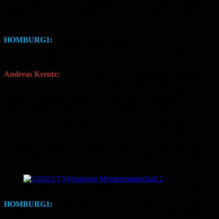
eine Verbesserung der Leistungspotentiale. Daher sollte zumindest
mittelfristig das Ziel „Aufstieg“ nicht aus den Augen verloren
werden.
HOMBURG1:
Im Erwachsenen-Bereich trainieren die Aktiven und
Hobbyspieler gemeinsam. Wie muss man sich ein Training unter dir
als Laie vorstellen?
Andreas Kreutz:
Mein Ziel ist es, alle Trainierenden entsprechen
ihrem individuellen Leistungspotential zu fördern. Die
Trainingsteilnehmer werden dabei einem Partner mit möglichst
ähnlicher Spielstärke eingeteilt. Ich lege mein Augenmerk mit
unterschiedlichen zeitlichen Schwerpunkten besonders auf Fitness,
Technik und Taktik. Ich beabsichtige noch einige Grundlagen im
Badminton zu festigen bevor die Einzelheiten verfeinert werden
können. Neben den Aktiven sollen allerdings auch ausdrücklich die
Hobbyspieler körperlich gefordert werden und so, vielleicht mit
etwas Glück wie bei mir einst, aus einem kleinen Funken ein Feuer
entfacht werden.
Die 3.Mannschaft errang letztes Jahr die Meisterschaft Foto:
HOMBURG1:
In der Regel sucht man sich „seine“ Sportart in
jungen Jahren aus. Kann man beim TVH auch als Quereinsteiger