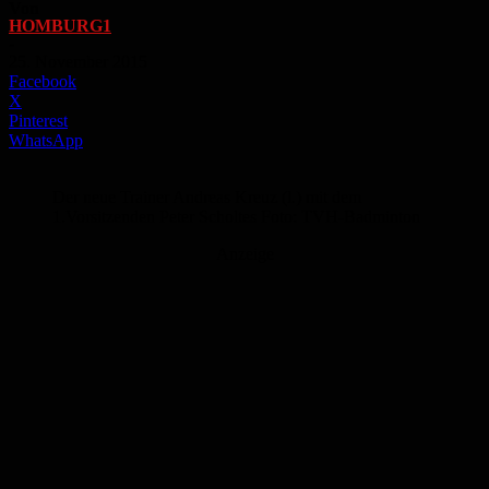
Von
HOMBURG1
-
25. November 2015
Facebook
X
Pinterest
WhatsApp
Der neue Trainer Andreas Kreuz (l.) mit dem
1.Vorsitzenden Peter Scholtes Foto: TVH-Badminton
Anzeige