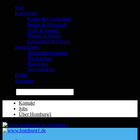
Start
Kategorien
Kultur & Gesellschaft
Politik & Wirtschaft
Sport & Vereine
Handel & Gastro
Gesundheit & Fitness
Nachrichten
Blaulichtmeldungen
Nachrichten
Baustellen
Verschiedenes
Bilder
Kalender
Suche
Kontakt
Jobs
Über Homburg1
Homburg1