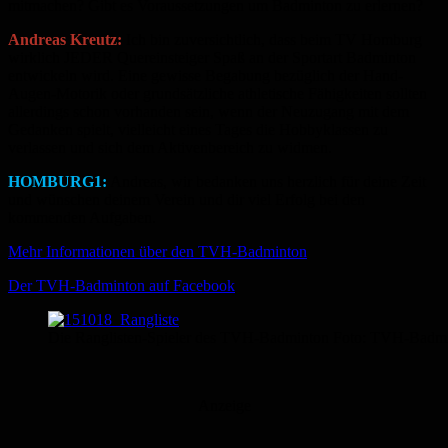
mitmachen? Gibt es Voraussetzungen um Badminton zu erlernen?
Andreas Kreutz:
Ich bin zuversichtlich, dass beim TV Homburg
wirklich JEDER Quereinsteiger Spaß an der Sportart Badminton
entwickeln wird. Eine gewisse Begabung bezüglich der Hand-
Augen-Motorik oder grundsätzliche athletische Fähigkeiten sollten
allerdings schon vorhanden sein, wenn der Neuzugang mit dem
Gedanken spielt, vielleicht eines Tages die Hobbyklassen zu
verlassen und sich dem Aktivenbereich zu widmen.
HOMBURG1:
Andreas, wir bedanken uns herzlich für deine Zeit
und wünschen deinem Verein und dir viel Erfolg bei den
kommenden Aufgaben.
Mehr Informationen über den TVH-Badminton
Der TVH-Badminton auf Facebook
Die Ranglisten-Spieler des TVH-Badminton Foto: TVH-Badm
Anzeige