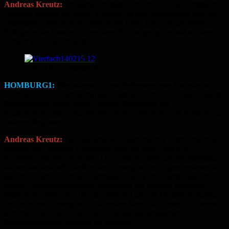
Andreas Kreutz:
Ich denke ich hatte einfach nur Glück, immer in
Vereinen gespielt zu haben, in denen ich das Vereinsleben stets als
angenehmes Miteinander empfunden habe. Ein paar sportliche
Erfolge in der Sportart haben dann ihr übriges getan und aus dem
Funken ein Feuer entfacht.
Foto: TVH-Badminton
HOMBURG1:
Wie ordnest du den Stellenwert von Badminton im
Saarland ein? Mit den Bitburger Open und dem 1. BC Saarbrücken-
Bischmisheim bietet unsere Heimat Badminton der
deutschlandweiten Spitzenklasse. Ist dies ein Vorteil im Vergleich zu
anderen Regionen?
Andreas Kreutz:
Das Saarland wird nach meiner Erfahrung in der
näheren und weiteren Umgebung stets für seine Dichte an
Badmintonvereinen beneidet. Die Tatsache, dass das flächenmäßig
kleine Saarland sehr stark in den überregionalen Ligen vertreten ist,
spricht für sich. Auch der Olympiastützpunkt in Saarbrücken ist ein
großer „Wettbewerbsvorteil“ verglichen mit anderen Regionen.
Wenn man einmal im Harz gewohnt hat und 80 km fahren musste,
um bei einem überregional spielenden Verein trainieren zu können,
lernt man die Qualität und Quantität der saarländischen
Badmintonvereine wirklich zu schätzen…