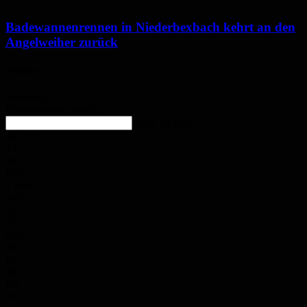
Badewannenrennen in Niederbexbach kehrt an den
Angelweiher zurück
Wetter
Homburg
Überwiegend bewölkt
enter location
18.1
°
C
18.1
°
18.1
°
60%
1.2m/s
54%
So.
35
°
Mo.
36
°
Di.
30
°
Mi.
32
°