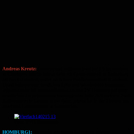
Andreas Kreutz:
Geboren und aufgewachsen bin ich im Saarland
in Überherrn. Mit 19 Jahren habe ich Forstwirtschaft in Rottenburg
am Neckar studiert, später auch noch Forstwissenschaft in Helsinki.
Damit haben meine forstlichen Lehr-und Wanderjahre begonnen,
während derer ich unter anderem auch den TV Homburg bei einer
beruflichen Zwischenstation kennengelernt habe. Seit meinem Forst-
Referendariat in Landau in der Pfalz, arbeite ich in der Zentrale des
SaarForst Landesbetrieb in Saarbrücken.
Foto: TVH-Badminton
HOMBURG1:
Du spielst seit Jahren auf hohem Niveau