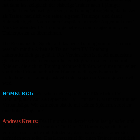
hat dann fast zeitgleich der bisherige Trainer nach 1 jähriger
Tätigkeit den Wunsch geäußert, das Training abzugeben, da die Zeit
als Trainer natürlich von seiner eigenen Trainings- und damit
Spielzeit abgeht. Nach einem Gespräch unter vier Augen mit dem 1.
Vorsitzenden des TV Homburgs habe ich dann zugestimmt, den
Trainerposten zu übernehmen.
Die Resonanz der Spieler auf das neue Training von mir ist enorm,
weshalb mir die Arbeit als Trainer beim TV Homburg
außerordentlich gut gefällt. Das Vereinsleben ist dabei mindestens
gleichwertig neben dem sportlichen Ehrgeiz zu sehen, denn mit
Spielern, die sich im Training nicht wohlfühlen, wird man nur selten
sportliche Erfolge verbuchen können, weil irgendwann die
Teilnahme am Training ausbleibt oder sogar der Verein gewechselt
wird.
HOMBURG1:
Wie sehen deine sportlichen Pläne beim TV
Homburg aus? Zur Zeit spielt der TVH mit der 1. Mannschaft in der
Verbandsliga. Wie zufrieden bist du mit deinen Spielern, strebt ihr
eine höhere Liga an?
Andreas Kreutz:
Die Hinrunde ist derzeit schon fast gelaufen und
die Rückrunde steht vor der Tür. Der TV Homburg spielt aktuell
vorne in der Tabelle mit. Ich denke, dass man da als Trainer stets
zufrieden sein sollte. Das Langzeitziel für einen Trainer ist natürlich