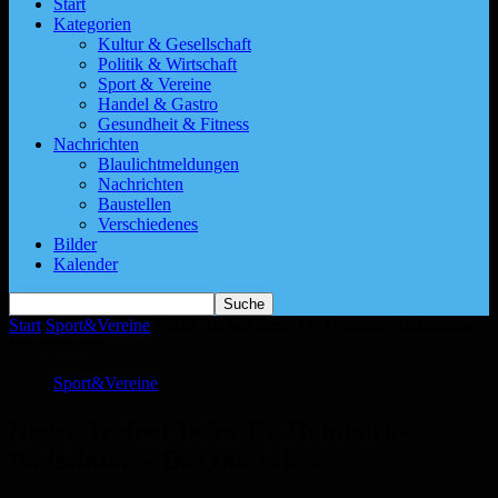
Start
Kategorien
Kultur & Gesellschaft
Politik & Wirtschaft
Sport & Vereine
Handel & Gastro
Gesundheit & Fitness
Nachrichten
Blaulichtmeldungen
Nachrichten
Baustellen
Verschiedenes
Bilder
Kalender
Start
Sport&Vereine
Neuer Trainer beim TV Homburg-Badminton –
Das Interview
Sport&Vereine
Neuer Trainer beim TV Homburg-
Badminton – Das Interview