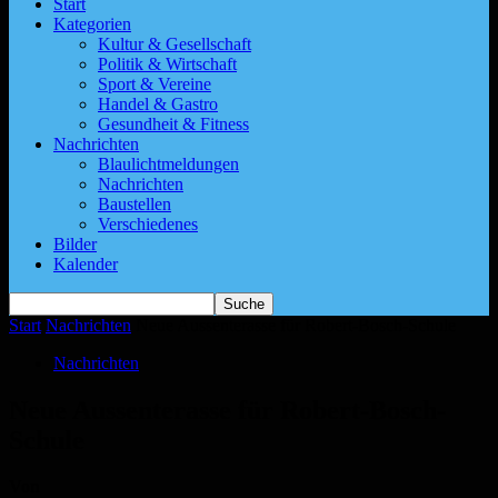
Start
Kategorien
Kultur & Gesellschaft
Politik & Wirtschaft
Sport & Vereine
Handel & Gastro
Gesundheit & Fitness
Nachrichten
Blaulichtmeldungen
Nachrichten
Baustellen
Verschiedenes
Bilder
Kalender
Start
Nachrichten
Neue Aussenterasse für Robert-Bosch-Schule
Nachrichten
Neue Aussenterasse für Robert-Bosch-
Schule
Von