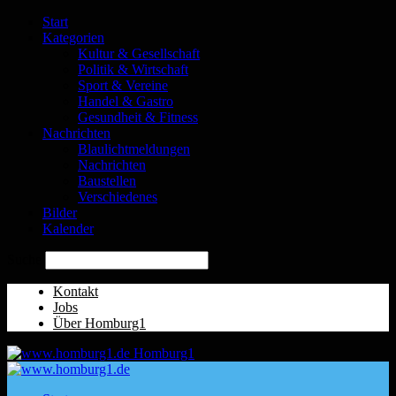
Start
Kategorien
Kultur & Gesellschaft
Politik & Wirtschaft
Sport & Vereine
Handel & Gastro
Gesundheit & Fitness
Nachrichten
Blaulichtmeldungen
Nachrichten
Baustellen
Verschiedenes
Bilder
Kalender
Suche
Kontakt
Jobs
Über Homburg1
Homburg1