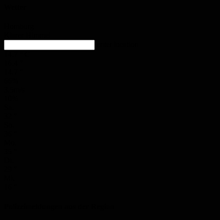
Wetter
Homburg
Klarer Himmel
enter location
14.7
°
C
16.4
°
14.7
°
66%
3.5m/s
10%
Sa.
32
°
So.
36
°
Mo.
35
°
Di.
29
°
Mi.
16
°
Polizeimeldungen aus der Region