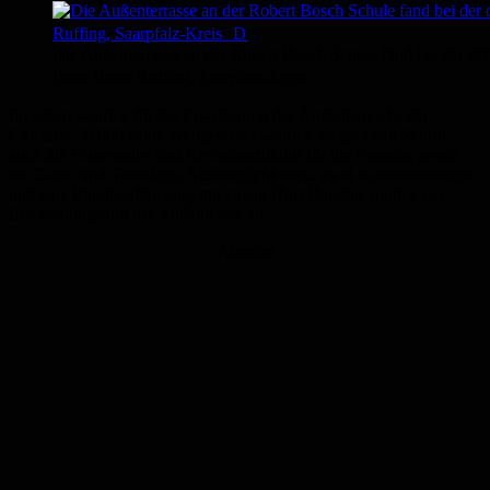
Die Außenterrasse an der Robert Bosch Schule fand bei der of
Foto: Beate Ruffing, Saarpfalz-Kreis
Investiert wurden für die Erweiterung des Außenbereichs der
Cafétaria 50.000 Euro. Neugestaltet wurden im gleichen Schritt
auch die Feuerwehr- und Revisionszufahrt für die Fassade, sowie
die Zaun- und Toranlage. Sitzmöglichkeiten, zwei Kastanienbäume
und eine Randbepflanzung mit einem Hort-Bambus runden das
Erscheinungsbild der Außentrasse ab.
Anzeige