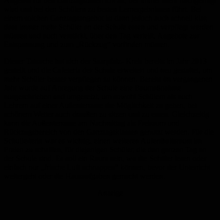
Angebot für den Ganztagsunterricht an, der immer mehr nachgefragt
wird und bei den Schülern zu besten Lernergebnissen führt. Bei
einem solchen Ganztagsangebot ist dann jedoch auch schnell klar,
dass immer mehr Schüler an der Schule essen und verpflegt werden
müssen und auch verstärkt, über den Tag verteilt, Angebote zur
Entspannung und zum „Rückzug“ vorfinden müssen.
Dieser Tatsache hat sich der Saarpfalz- Kreis bereits im Jahr 2013
gestellt und die Cafeteria der Schule erweitert und neu gestaltet, um
mehr Schüler besser verpflegen zu können. Bereits im vergangenen
Jahr wurde auf Anregung der Schule eine Baumaßnahme
ausgeschrieben und umgesetzt, um sowohl Schülern als auch
Lehrern auf einer Außenterrasse die Möglichkeit zu geben, bei
schönem Wetter auch draußen zu sitzen und zu essen. Gleichzeitig
kann die Außenterrasse am Nachmittag als Freiraum und
Rückzugsbereich von den Ganztagsklassen genutzt werden. Für die
Schulleiterin war es wichtig, einen weiteren Aufenthaltsraum im
Freien zu schaffen, für diejenigen Schüler, die den ganzen Tag an
der Schule sind. Es soll ein Raum sein, wo die Schüler lesen oder
einfach nur „frische Luft schnappen“ können, bevor der Unterricht
weitergeht oder die Hausaufgaben gemacht werden.
Anzeige