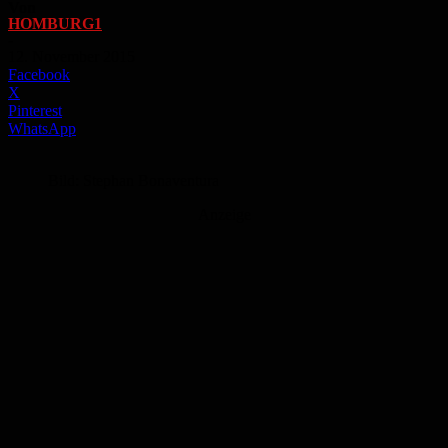
Von
HOMBURG1
-
12. November 2015
Facebook
X
Pinterest
WhatsApp
Bild: Stephan Bonaventura
Anzeige