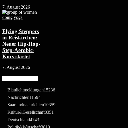
7. August 2026
Flying Steppers
in Reiskirchen:
Neuer Hip-Hop-
Step-Aerobic-
Kurs startet
7. August 2026
Beliebte Kategorie
Blaulichtmeldungen
15236
Nachrichten
11594
Saarlandnachrichten
10359
Kultur&Gesellschaft
8351
Deutschland
4743
Politik&Wirtschaft
3810