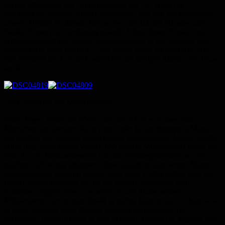
auch 6 Mitarbeiter des Ordnungsamtes vor Ort. Auch die
Weckmänner werden, jährlich wechselnd, von den Bäckermeistern
unserer Heimat (in diesem Jahr waren dies Bäcker Heusser und
Bäcker Emser) zur Verfügung gestellt. Ohne diesen Einsatz und
Hilfsbereitschaft sind solche Veranstaltungen in der heutigen Zeit
oftmals nicht mehr möglich – und zeigen damit einmal mehr, wie
viel Wahrheit doch in der Geschichte des heiligen Martin von Tours
steckt.
Die Geschichte der Mantelteilung:
Eines Tages, mitten im Winter, der derart hart war, dass viele
Menschen der strengen Kälte zum Opfer fielen, begegnete Martin
am Stadttor von Amiens einem armen, unbekleideten Mann. Martin
selbst trug außer seinen Waffen und seinem Militärmantel nichts bei
sich. Als der Bedauernswerte nun die Vorübergehenden bat, sie
möchten sich seiner erbarmen, diese jedoch an dem armen Mann
vorübergingen, verstand Martin, vom Geist Gottes erfüllt, dass der
Bettler ihm zugewiesen sei, da die anderen Menschen kein
Erbarmen zeigten. Aber was sollte er tun? Außer seinem
Militärmantel, den er trug, besaß er nichts, hatte er doch schon, was
er sonst besessen hatte, für eine ähnliche barmherzige Tat
verwendet. Deshalb fasste er sein Schwert, mit dem er gegürtet war,