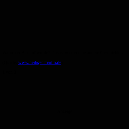
Warum er Bischof wurde? Das ist wieder eine andere Geschichte…
(Quelle:
www.heiliger-martin.de
)
1
von 3
Anzeige