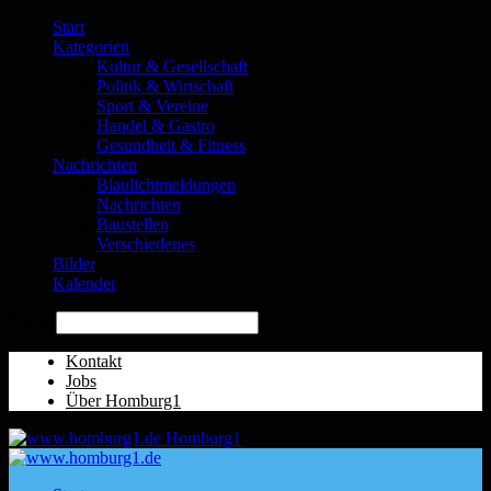
Start
Kategorien
Kultur & Gesellschaft
Politik & Wirtschaft
Sport & Vereine
Handel & Gastro
Gesundheit & Fitness
Nachrichten
Blaulichtmeldungen
Nachrichten
Baustellen
Verschiedenes
Bilder
Kalender
Suche
Kontakt
Jobs
Über Homburg1
Homburg1