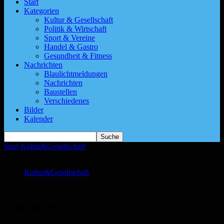
Start
Kategorien
Kultur & Gesellschaft
Politik & Wirtschaft
Sport & Vereine
Handel & Gastro
Gesundheit & Fitness
Nachrichten
Blaulichtmeldungen
Nachrichten
Baustellen
Verschiedenes
Bilder
Kalender
Start
Kultur&Gesellschaft
Martinsumzug in der Homburger
Innenstadt
Kultur&Gesellschaft
Martinsumzug in der Homburger
Innenstadt