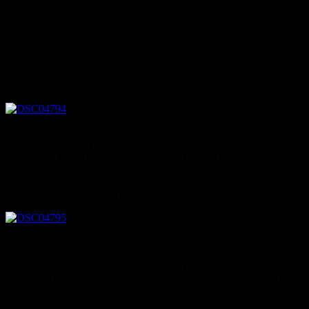
In einer feierlichen Prozession im Lichterglanz der Laternen ging es
zunächst durch die Innenstadt bis zum Marktplatz, wo die
zahlreichen Eltern mit ihren Kindern der Geschichte über die
Teilung des Mantels in einem stimmungsvollen Ambiente lauschten.
Und zur Freude aller durfte sich jedes Kind am Ende noch einen
Weckmann, so ist es eben auch Tradition, mit nach Hause nehmen.
Somit gehört der Martinsumzug mit zu den Bräuchen, die wir selbst
sicherlich alle in der Kindheit gerne erlebt haben. Dahinter steckt
aber für die Organisatoren jede Menge Arbeitskraft: so waren
gestern sechs Mann vom Baubetriebshof zum Auf- und Abbau des
Lagerfeuers tätig, welches von 8 Feuerwehrleuten inklusive zweier
Fahrzeuge überwacht wurde. Neben 8 Kräften der Malteser waren