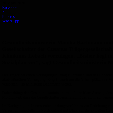
20. April 2020
Facebook
X
Pinterest
WhatsApp
Gesundheitsministerin Monika Bachmann und St
Gesellschafter der Cusanus Trägergesellschaft 
Klinikums Lebach vorzulegen. „Bisher liegt u
Sozialplan vor“, sagt Gesundheitsministerin 
Der Träger hat einen Versorgungsauftrag zu erfüllen und das Lebach
akutstationären Versorgung. Es geht auch um die Arbeitsplätze der
versorgen“, so Ministerin Bachmann weiter.
Daher drängt das Gesundheitsministerium auf eine klare Aussage des 
Möglichkeit, dass die Gesellschafterversammlung der ctt in ein gemei
Im Nachgang des Interessenbekundungsverfahrens zur Errichtung eine
Versorgungsmodelle im Nordsaarland mit Blick auf die aktuellen Her