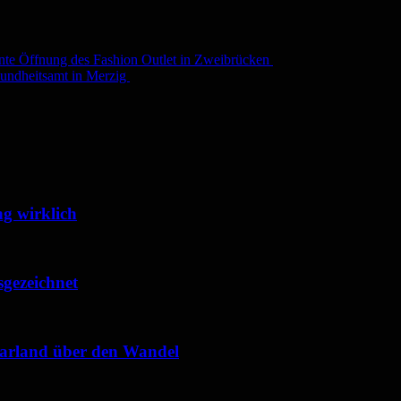
lante Öffnung des Fashion Outlet in Zweibrücken
sundheitsamt in Merzig
g wirklich
sgezeichnet
Saarland über den Wandel