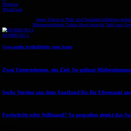
Pinterest
WhatsApp
Vorheriger Artikel
Junge Union in Pfalz und Saarland kritisieren gep
Nächster Artikel
Ministerpräsident Tobias Hans besucht Tafel und Ge
HOMBURG1
Verwandte Artikel
Mehr vom Autor
Zwei Unternehmen, ein Ziel: So gelingt Mitbestimmun
Sechs Vereine aus dem Saarland für ihr Ehrenamt au
Fortschritt oder Stillstand? So gespalten denkt das 
Wetter