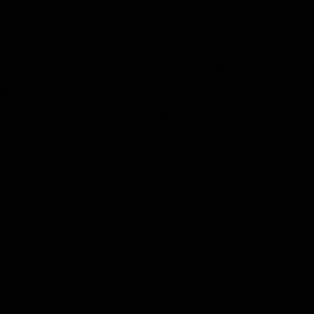
zt versucht das Krankenhaus in eine gute Zukunft zu führen. Jedoch feh
rankenhauses durchzustehen. Über Jahre hinweg hatte man nicht die not
nierungsstau aller Krankenhäuser. Die Landesregierung hatte dem Träg
inen Ersatzneubau zu modernisieren. Aufgrund der bundespolitischen R
ben.
Anzeige