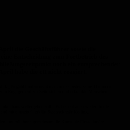
pril die Geschäftsführer sowie die
il eine Entscheidung zum Fortbetrieb des
hließungszeitpunkt noch ein entsprechender
ril habe die ctt nicht reagiert.
ührt. „Es geht hierbei nicht nur um das bedeutsame Thema der
roßem Engagement zur Seite stehen und erkrankte Menschen
ankenhaus weitergehen soll. „Es besteht auch weiterhin die
 mit einsteigt“, erklärt Staatssekretär Kolling.
ten, um mit ihnen gemeinsam die Konzepte für stationäre