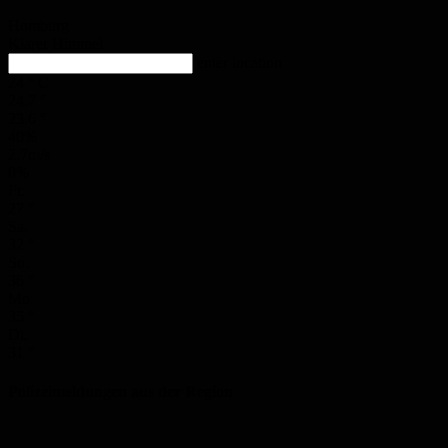
Homburg
Klarer Himmel
enter location
24
°
C
24.7
°
23.6
°
40%
2.7m/s
0%
Fr.
27
°
Sa.
32
°
So.
36
°
Mo.
35
°
Di.
31
°
Polizeimeldungen aus der Region