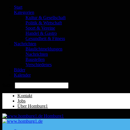
Start
Kategorien
Kultur & Gesellschaft
Politik & Wirtschaft
Sport & Vereine
Handel & Gastro
Gesundheit & Fitness
Nachrichten
Blaulichtmeldungen
Nachrichten
Baustellen
Verschiedenes
Bilder
Kalender
Suche
Kontakt
Jobs
Über Homburg1
Homburg1