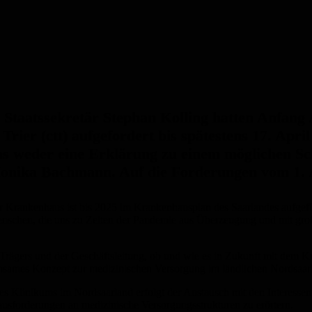
aatssekretär Stephan Kolling hatten Anfang A
Trier (ctt) aufgefordert bis spätestens 17. Apr
ns weder eine Erklärung zu einem möglichen Sc
Monika Bachmann. Auf die Forderungen vom 1. Ap
er Krankenhaus ist bis 2025 im Krankenhausplan des Saarlandes aufgef
 Menschen, die uns zu Zeiten der Pandemie aus Überzeugung und mit g
Trägers und der Geschäftsleitung, ob und wie es in Zukunft mit dem Kr
nsames Konzept zur medizinischen Versorgung im ländlichen Nordsaarland
s Klinikums im Nordsaarland erfolgt der Austausch mit den Interessen
ausforderungen an medizinische Versorgungsstrukturen zu erörtern.