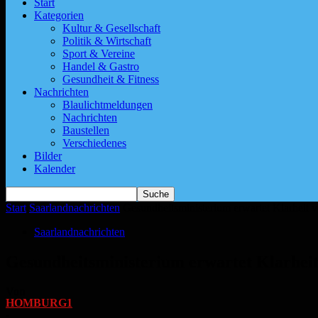
Start
Kategorien
Kultur & Gesellschaft
Politik & Wirtschaft
Sport & Vereine
Handel & Gastro
Gesundheit & Fitness
Nachrichten
Blaulichtmeldungen
Nachrichten
Baustellen
Verschiedenes
Bilder
Kalender
Start
Saarlandnachrichten
Gesundheitsministerium erwartet Klarheit
Saarlandnachrichten
Gesundheitsministerium erwartet Klarhe
Von
HOMBURG1
-