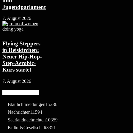
und
Jugendparlament
7. August 2026
Flying Steppers
in Reiskirchen:
Neuer Hip-Hop-
Step-Aerobic-
Kurs startet
7. August 2026
Beliebte Kategorie
Blaulichtmeldungen
15236
Nachrichten
11594
Saarlandnachrichten
10359
Kultur&Gesellschaft
8351