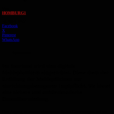
Von
HOMBURG1
-
16. März 2022
Facebook
X
Pinterest
WhatsApp
Symbolbild
Im Saarland wird eine digitale
Meldeplattform eingerichtet. Diese dient der
Erfüllung der Meldepflichten zur
einrichtungsbezogenen Impfpflicht. Sie bietet
eine sichere und unbürokratische
Datenübermittlung.
Den Zugang zu diesem Meldeportal finden Einrichtungen auf der