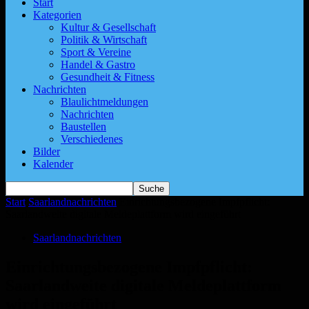
Start
Kategorien
Kultur & Gesellschaft
Politik & Wirtschaft
Sport & Vereine
Handel & Gastro
Gesundheit & Fitness
Nachrichten
Blaulichtmeldungen
Nachrichten
Baustellen
Verschiedenes
Bilder
Kalender
Start
Saarlandnachrichten
Einrichtungsbezogene Impfpflicht:
Saarlandweite digitale Meldeplattform wird eingeführt
Saarlandnachrichten
Einrichtungsbezogene Impfpflicht:
Saarlandweite digitale Meldeplattform
wird eingeführt