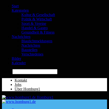
Start
Kategorien
Kultur & Gesellschaft
Politik & Wirtschaft
Sport & Vereine
Handel & Gastro
Gesundheit & Fitness
Nachrichten
Blaulichtmeldungen
Nachrichten
Baustellen
Verschiedenes
Bilder
Kalender
Suche
Kontakt
Jobs
Über Homburg1
Homburg1