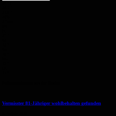
24
°
C
24.7
°
23.6
°
40%
2.7m/s
0%
Fr.
27
°
Sa.
32
°
So.
36
°
Mo.
35
°
Di.
31
°
Polizeimeldungen aus der Region
Vermisster 81-Jähriger wohlbehalten gefunden
6. August 2026