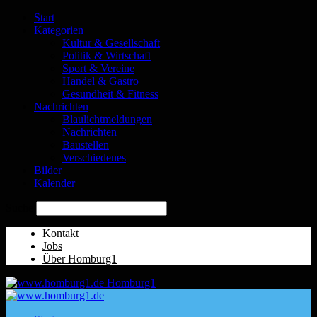
Start
Kategorien
Kultur & Gesellschaft
Politik & Wirtschaft
Sport & Vereine
Handel & Gastro
Gesundheit & Fitness
Nachrichten
Blaulichtmeldungen
Nachrichten
Baustellen
Verschiedenes
Bilder
Kalender
Suche
Kontakt
Jobs
Über Homburg1
Homburg1