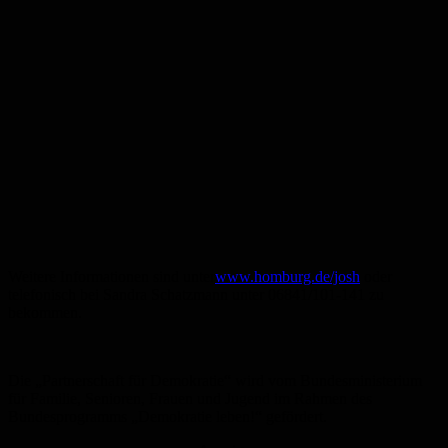
Weitere Informationen sind unter
www.homburg.de/josh
oder
telefonisch bei Sandra Schatzmann unter 06841/101-141 zu
bekommen.
Die „Partnerschaft für Demokratie“ wird vom Bundesministerium
für Familie, Senioren, Frauen und Jugend im Rahmen des
Bundesprogramms „Demokratie leben!“ gefördert.