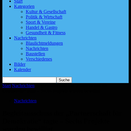
Start
Kategorien
Kultur & Gesellschaft
Politik & Wirtschaft
Sport & Vereine
Handel & Gastro
Gesundheit & Fitness
Nachrichten
Blaulichtmeldungen
Nachrichten
Baustellen
Verschiedenes
Bilder
Kalender
Start
Nachrichten
Begleitausschuss der „Partnerschaft für
Demokratie“ tagte – Sechs Projekte wurden bewilligt
Nachrichten
Begleitausschuss der „Partnerschaft für
Demokratie“ tagte – Sechs Projekte
wurden bewilligt