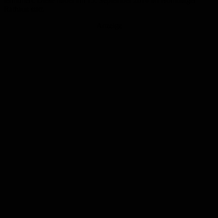
terminiert. Diese findet am 15. September 2016 im Homburger
Rathaus statt.
Anzeige