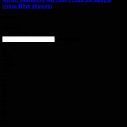
wegen Hitze abgesagt
Wetter
Homburg
Klarer Himmel
enter location
27.4
°
C
28.6
°
27.4
°
48%
3.8m/s
4%
Mo.
33
°
Di.
29
°
Mi.
32
°
Do.
34
°
Fr.
36
°