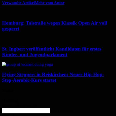
Verwandte Artikel
Mehr vom Autor
Homburg: Talstraße wegen Klassik Open Air voll
gesperrt
St. Ingbert veröffentlicht Kandidaten für erstes
Kinder- und Jugendparlament
Flying Steppers in Reiskirchen: Neuer Hip-Hop-
Step-Aerobic-Kurs startet
Wetter
Homburg
Überwiegend bewölkt
enter location
24.6
°
C