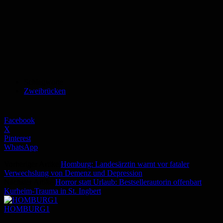
Schlagworte
Zweibrücken
Facebook
X
Pinterest
WhatsApp
Vorheriger Artikel
Homburg: Landesärztin warnt vor fataler
Verwechslung von Demenz und Depression
Nächster Artikel
Horror statt Urlaub: Bestsellerautorin offenbart
Kurheim-Trauma in St. Ingbert
HOMBURG1