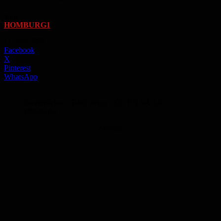
Von
HOMBURG1
-
11. Mai 2026
Facebook
X
Pinterest
WhatsApp
Zweibrücken - Bild: atreyu - CC BY-SA 3.0 -
Wikimedia
Anzeige