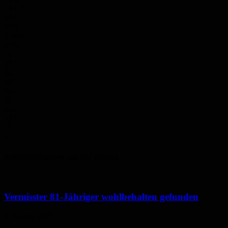
24.6
°
24.6
°
35%
2.8m/s
81%
Fr.
25
°
Sa.
32
°
So.
36
°
Mo.
35
°
Di.
31
°
Polizeimeldungen aus der Region
Vermisster 81-Jähriger wohlbehalten gefunden
6. August 2026