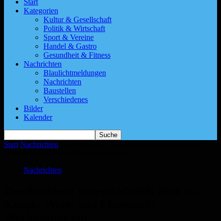
Start
Kategorien
Kultur & Gesellschaft
Politik & Wirtschaft
Sport & Vereine
Handel & Gastro
Gesundheit & Fitness
Nachrichten
Blaulichtmeldungen
Nachrichten
Baustellen
Verschiedenes
Bilder
Kalender
Start
Nachrichten
Zweibrücken: Innenstadt lädt 2026 zu Kunst-,
Wein- und Flohmarkt-Wochenende ein
Nachrichten
Zweibrücken: Innenstadt lädt 2026 zu
Kunst-, Wein- und Flohmarkt-
Wochenende ein