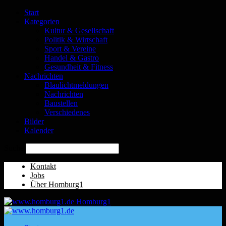
Start
Kategorien
Kultur & Gesellschaft
Politik & Wirtschaft
Sport & Vereine
Handel & Gastro
Gesundheit & Fitness
Nachrichten
Blaulichtmeldungen
Nachrichten
Baustellen
Verschiedenes
Bilder
Kalender
Suche
Kontakt
Jobs
Über Homburg1
Homburg1