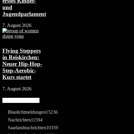
erstes Kinder-
und
Jugendparlament
7. August 2026
Flying Steppers
in Reiskirchen:
Neuer Hip-Hop-
Step-Aerobic-
Kurs startet
7. August 2026
Beliebte Kategorie
Blaulichtmeldungen
15236
Nachrichten
11594
Saarlandnachrichten
10359