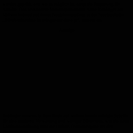
werden geprüft, und wo es möglich ist, sorgt die Regierung für
Abhilfe. Das verkündete Ministerpräsidentin Anke Rehlinger am
Mittwochabend auf ihrem Neujahrsempfang in der Saarlandhalle.
„Bürokratieabbau ist dringender denn je“, betonte sie.
Anzeige
Rehlinger verwies in ihrer Rede auf weitere bereits erfolgte Schritte
für eine moderne Verwaltung und weniger Bürokratie, wie die neue
Landesbauordnung oder die Online-Terminvergabe bei den
Finanzämtern.