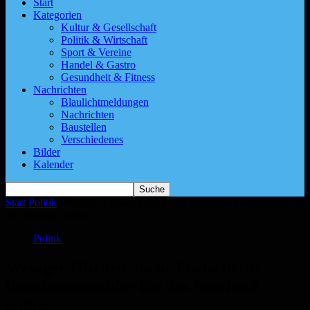
Start
Kategorien
Kultur & Gesellschaft
Politik & Wirtschaft
Sport & Vereine
Handel & Gastro
Gesundheit & Fitness
Nachrichten
Blaulichtmeldungen
Nachrichten
Baustellen
Verschiedenes
Bilder
Kalender
Start
Politik
Weniger Hürden, mehr Fortschritt: Bürokratiemelder für
das Saarland online
Politik
Weniger Hürden, mehr Fortschritt:
Bürokratiemelder für das Saarland
online