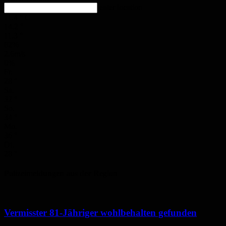
enter location
11.4
°
C
14.2
°
11.3
°
82%
2.6m/s
0%
Fr.
28
°
Sa.
32
°
So.
34
°
Mo.
36
°
Di.
28
°
Polizeimeldungen aus der Region
Vermisster 81-Jähriger wohlbehalten gefunden