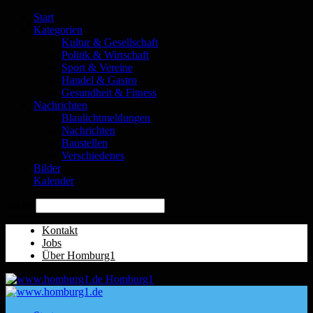
Start
Kategorien
Kultur & Gesellschaft
Politik & Wirtschaft
Sport & Vereine
Handel & Gastro
Gesundheit & Fitness
Nachrichten
Blaulichtmeldungen
Nachrichten
Baustellen
Verschiedenes
Bilder
Kalender
Suche
Kontakt
Jobs
Über Homburg1
Homburg1