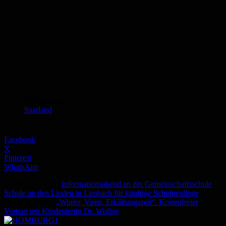
Schlagworte
Saarland
Facebook
X
Pinterest
WhatsApp
Vorheriger Artikel
Informationsabend an der Gemeinschaftsschule
Schule an den Linden in Limbach für künftige Schulneulinge
Nächster Artikel
„Winter, Viren, Erkältungszeit“: Kostenfreier
Vortrag mit Kinderärztin Dr. Wollny