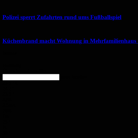
Polizei sperrt Zufahrten rund ums Fußballspiel
Küchenbrand macht Wohnung in Mehrfamilienhaus
Wetter
Homburg
Überwiegend bewölkt
enter location
23.5
°
C
24.2
°
23.5
°
42%
3.5m/s
76%
Do.
25
°
Fr.
30
°