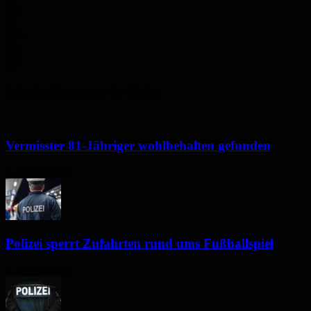
Sa.
30
°
So.
33
°
Mo.
33
°
Polizeimeldungen aus der Region
Vermisster 81-Jähriger wohlbehalten gefunden
6. August 2026
Polizei sperrt Zufahrten rund ums Fußballspiel
6. August 2026