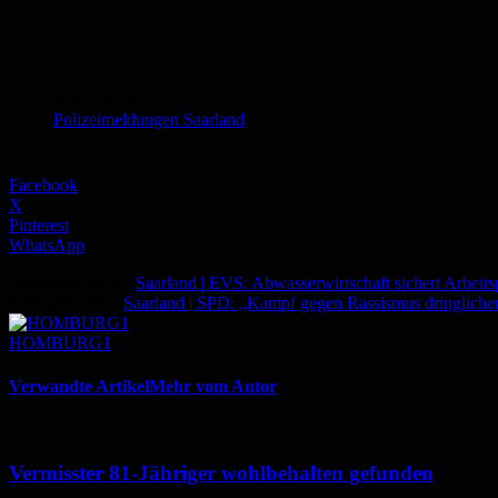
Schlagworte
Polizeimeldungen Saarland
Facebook
X
Pinterest
WhatsApp
Vorheriger Artikel
Saarland | EVS: Abwasserwirtschaft sichert Arbeits
Nächster Artikel
Saarland | SPD: „Kampf gegen Rassismus dringlicher
HOMBURG1
Verwandte Artikel
Mehr vom Autor
Vermisster 81-Jähriger wohlbehalten gefunden