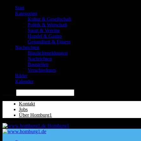
Start
Kategorien
Kultur & Gesellschaft
Politik & Wirtschaft
Sport & Vereine
Handel & Gastro
Gesundheit & Fitness
Nachrichten
Blaulichtmeldungen
Nachrichten
Baustellen
Verschiedenes
Bilder
Kalender
Suche
Kontakt
Jobs
Über Homburg1
Homburg1