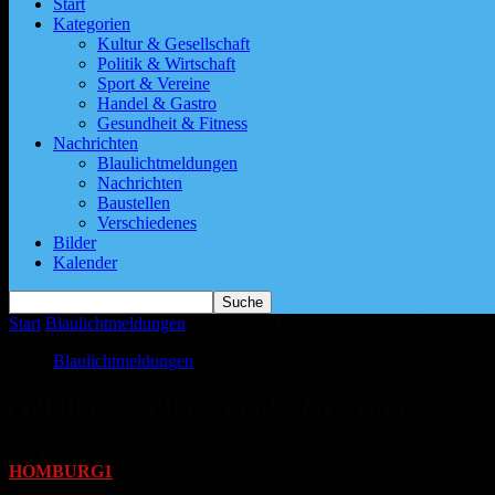
Start
Kategorien
Kultur & Gesellschaft
Politik & Wirtschaft
Sport & Vereine
Handel & Gastro
Gesundheit & Fitness
Nachrichten
Blaulichtmeldungen
Nachrichten
Baustellen
Verschiedenes
Bilder
Kalender
Start
Blaulichtmeldungen
Völklingen | Platzwunde durch Sturz
Blaulichtmeldungen
Völklingen | Platzwunde durch Sturz
Von
HOMBURG1
-