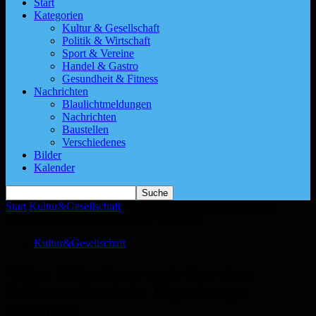
Start
Kategorien
Kultur & Gesellschaft
Politik & Wirtschaft
Sport & Vereine
Handel & Gastro
Gesundheit & Fitness
Nachrichten
Blaulichtmeldungen
Nachrichten
Baustellen
Verschiedenes
Bilder
Kalender
Start
Kultur&Gesellschaft
Video: Höhenfeuerwerk über dem
Schlossweiher beim Jägersburger Strandfest
Kultur&Gesellschaft
Video: Höhenfeuerwerk über dem
Schlossweiher beim Jägersburger
Strandfest