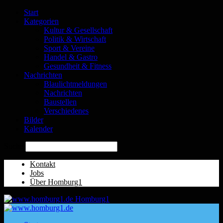
Start
Kategorien
Kultur & Gesellschaft
Politik & Wirtschaft
Sport & Vereine
Handel & Gastro
Gesundheit & Fitness
Nachrichten
Blaulichtmeldungen
Nachrichten
Baustellen
Verschiedenes
Bilder
Kalender
Suche
Kontakt
Jobs
Über Homburg1
Homburg1