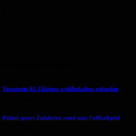
Do.
28
°
Fr.
30
°
Sa.
30
°
So.
33
°
Mo.
33
°
Polizeimeldungen aus der Region
Vermisster 81-Jähriger wohlbehalten gefunden
6. August 2026
Polizei sperrt Zufahrten rund ums Fußballspiel
6. August 2026