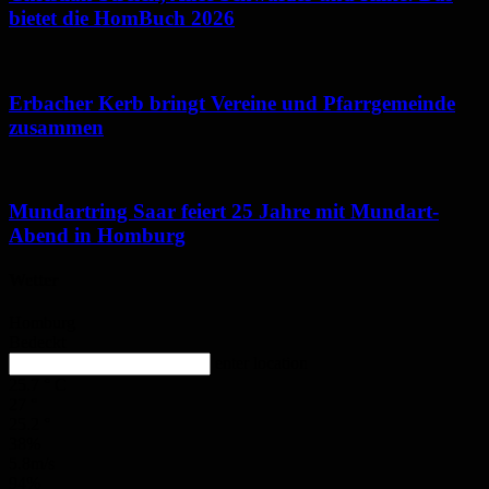
bietet die HomBuch 2026
Erbacher Kerb bringt Vereine und Pfarrgemeinde
zusammen
Mundartring Saar feiert 25 Jahre mit Mundart-
Abend in Homburg
Wetter
Homburg
Bedeckt
enter location
25.7
°
C
27
°
25.2
°
38%
5.8m/s
94%