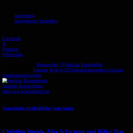
Schlagworte
Jägersburg
Jägersburger Strandfest
Facebook
X
Pinterest
WhatsApp
Vorheriger Artikel
Nonnweiler | Vögel als Brandstifter
Nächster Artikel
Dagmar Heib (CDU) fordert besonderen Schutz
ungeborenen Lebens
Stephan Bonaventura
http://www.homburg1.de
Chefredaktion HOMBURG1
Verwandte Artikel
Mehr vom Autor
Christian Streich, Alice Schwarzer und Rilke: Das