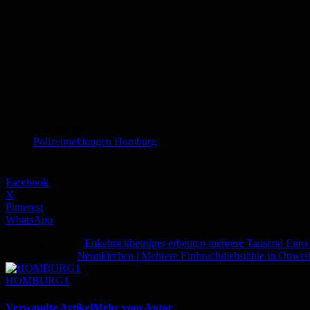
Schlagworte
Polizeimeldungen Homburg
Facebook
X
Pinterest
WhatsApp
Vorheriger Artikel
Enkeltrickbetrüger erbeuten mehrere Tausend Eur
Nächster Artikel
Neunkirchen | Mehrere Einbruchdiebstähle in Ottweil
HOMBURG1
Verwandte Artikel
Mehr vom Autor