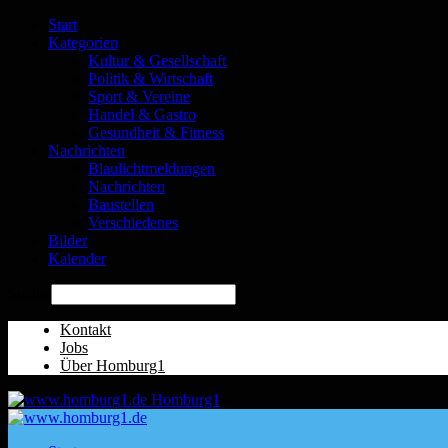
Start
Kategorien
Kultur & Gesellschaft
Politik & Wirtschaft
Sport & Vereine
Handel & Gastro
Gesundheit & Fitness
Nachrichten
Blaulichtmeldungen
Nachrichten
Baustellen
Verschiedenes
Bilder
Kalender
Suche
Kontakt
Jobs
Über Homburg1
Homburg1