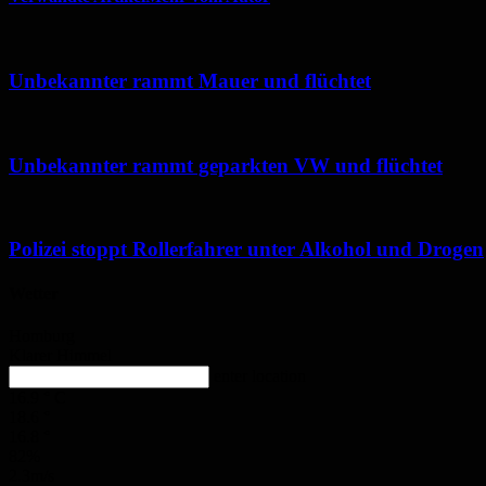
Unbekannter rammt Mauer und flüchtet
Unbekannter rammt geparkten VW und flüchtet
Polizei stoppt Rollerfahrer unter Alkohol und Drogen
Wetter
Homburg
Klarer Himmel
enter location
16.9
°
C
18.6
°
16.8
°
82%
2.3m/s