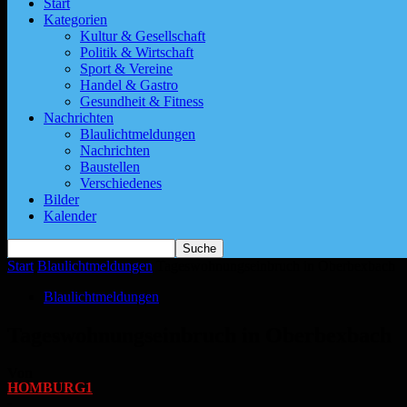
Start
Kategorien
Kultur & Gesellschaft
Politik & Wirtschaft
Sport & Vereine
Handel & Gastro
Gesundheit & Fitness
Nachrichten
Blaulichtmeldungen
Nachrichten
Baustellen
Verschiedenes
Bilder
Kalender
Start
Blaulichtmeldungen
Tageswohnungseinbruch in Oberbexbach
Blaulichtmeldungen
Tageswohnungseinbruch in Oberbexbach
Von
HOMBURG1
-