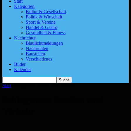
Start
Kategorien
Kultur & Gesellschaft
Politik & Wirtschaft
Sport & Vereine
Handel & Gastro
Gesundheit & Fitness
Nachrichten
Blaulichtmeldungen
Nachrichten
Baustellen
Verschiedenes
Bilder
Kalender
Start
Schlagworte
Straßen und Verkehr
Schlagwort: Straßen und
Verkehr