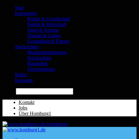
Start
Kategorien
Kultur & Gesellschaft
Politik & Wirtschaft
Sport & Vereine
Handel & Gastro
Gesundheit & Fitness
Nachrichten
Blaulichtmeldungen
Nachrichten
Baustellen
Verschiedenes
Bilder
Kalender
Suche
Kontakt
Jobs
Über Homburg1
Homburg1