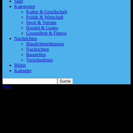
Start
Kategorien
Kultur & Gesellschaft
Politik & Wirtschaft
Sport & Vereine
Handel & Gastro
Gesundheit & Fitness
Nachrichten
Blaulichtmeldungen
Nachrichten
Baustellen
Verschiedenes
Bilder
Kalender
Start
Schlagworte
Straßen und Verkehr
Schlagwort: Straßen und
Verkehr