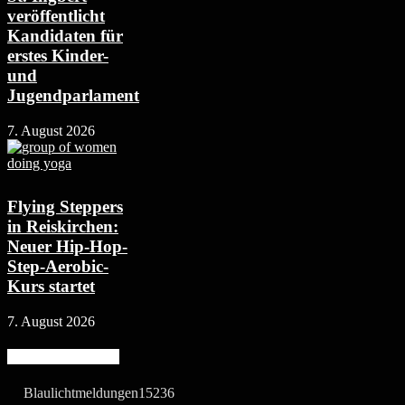
veröffentlicht
Kandidaten für
erstes Kinder-
und
Jugendparlament
7. August 2026
Flying Steppers
in Reiskirchen:
Neuer Hip-Hop-
Step-Aerobic-
Kurs startet
7. August 2026
Beliebte Kategorie
Blaulichtmeldungen
15236