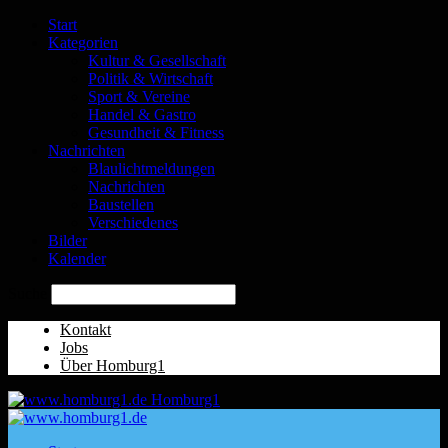
Start
Kategorien
Kultur & Gesellschaft
Politik & Wirtschaft
Sport & Vereine
Handel & Gastro
Gesundheit & Fitness
Nachrichten
Blaulichtmeldungen
Nachrichten
Baustellen
Verschiedenes
Bilder
Kalender
Suche
Kontakt
Jobs
Über Homburg1
Homburg1