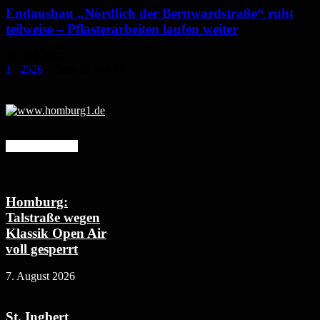
Endausbau „Nördlich der Bernwardstraße“ ruht
teilweise – Pflasterarbeiten laufen weiter
20. Juli 2020
1
...
25
26
27
Seite 27 von 27
Mehr erfahren
Homburg:
Talstraße wegen
Klassik Open Air
voll gesperrt
7. August 2026
St. Ingbert