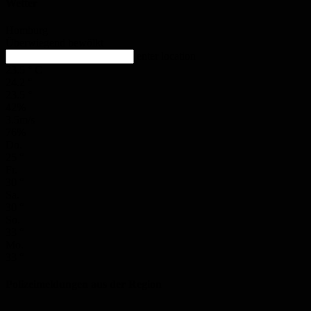
Wetter
Homburg
Überwiegend bewölkt
enter location
23.5
°
C
24.2
°
23.5
°
42%
3.5m/s
76%
Do.
25
°
Fr.
30
°
Sa.
30
°
So.
33
°
Mo.
33
°
Polizeimeldungen aus der Region