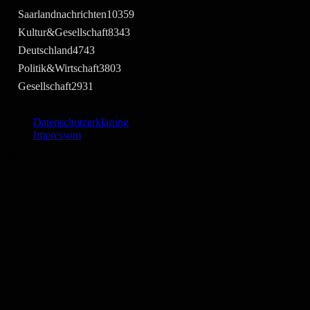
Saarlandnachrichten
10359
Kultur&Gesellschaft
8343
Deutschland
4743
Politik&Wirtschaft
3803
Gesellschaft
2931
Datenschutzerklärung
Impressum
©