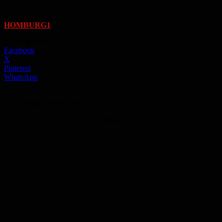
Von
HOMBURG1
-
18. August 2025
Facebook
X
Pinterest
WhatsApp
Foto: Friedel Simon
Anzeige