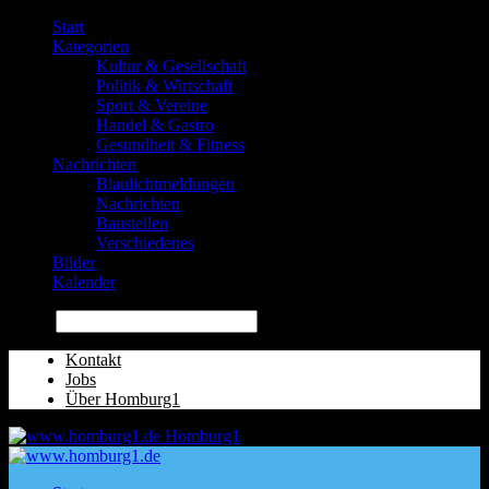
Start
Kategorien
Kultur & Gesellschaft
Politik & Wirtschaft
Sport & Vereine
Handel & Gastro
Gesundheit & Fitness
Nachrichten
Blaulichtmeldungen
Nachrichten
Baustellen
Verschiedenes
Bilder
Kalender
Suche
Kontakt
Jobs
Über Homburg1
Homburg1