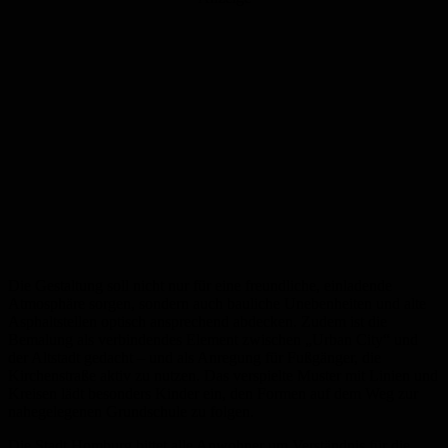
Die Gestaltung soll nicht nur für eine freundliche, einladende
Atmosphäre sorgen, sondern auch bauliche Unebenheiten und alte
Asphaltstellen optisch ansprechend abdecken. Zudem ist die
Bemalung als verbindendes Element zwischen „Urban City“ und
der Altstadt gedacht – und als Anregung für Fußgänger, die
Kirchenstraße aktiv zu nutzen. Das verspielte Muster mit Linien und
Kreisen lädt besonders Kinder ein, den Formen auf dem Weg zur
nahegelegenen Grundschule zu folgen.
Die Stadt Homburg bittet alle Anwohner um Verständnis für die