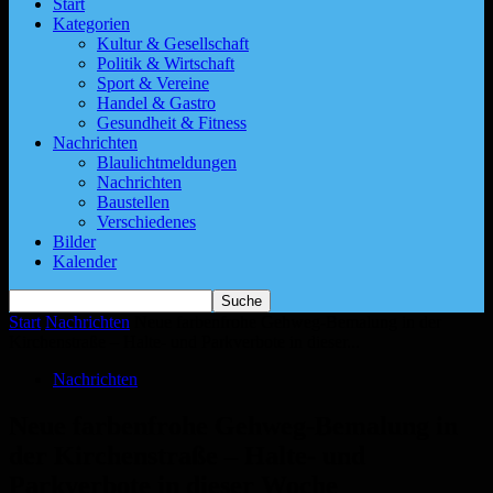
Start
Kategorien
Kultur & Gesellschaft
Politik & Wirtschaft
Sport & Vereine
Handel & Gastro
Gesundheit & Fitness
Nachrichten
Blaulichtmeldungen
Nachrichten
Baustellen
Verschiedenes
Bilder
Kalender
Start
Nachrichten
Neue farbenfrohe Gehweg-Bemalung in der
Kirchenstraße – Halte- und Parkverbote in dieser...
Nachrichten
Neue farbenfrohe Gehweg-Bemalung in
der Kirchenstraße – Halte- und
Parkverbote in dieser Woche