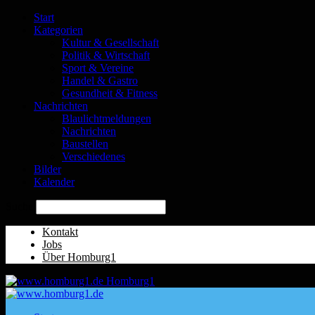
Start
Kategorien
Kultur & Gesellschaft
Politik & Wirtschaft
Sport & Vereine
Handel & Gastro
Gesundheit & Fitness
Nachrichten
Blaulichtmeldungen
Nachrichten
Baustellen
Verschiedenes
Bilder
Kalender
Suche
Kontakt
Jobs
Über Homburg1
Homburg1