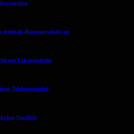
efonanrufen
 erstmals Biogasprodukt an
el mit Lebensmitteln
iven Telefonanrufen
hoher Qualität