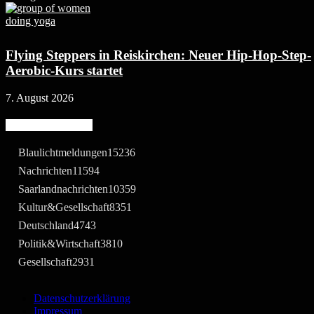
Flying Steppers in Reiskirchen: Neuer Hip-Hop-Step-
Aerobic-Kurs startet
7. August 2026
Beliebte Kategorie
Blaulichtmeldungen
15236
Nachrichten
11594
Saarlandnachrichten
10359
Kultur&Gesellschaft
8351
Deutschland
4743
Politik&Wirtschaft
3810
Gesellschaft
2931
Datenschutzerklärung
Impressum