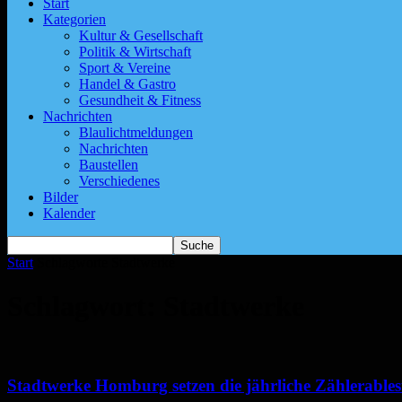
Start
Kategorien
Kultur & Gesellschaft
Politik & Wirtschaft
Sport & Vereine
Handel & Gastro
Gesundheit & Fitness
Nachrichten
Blaulichtmeldungen
Nachrichten
Baustellen
Verschiedenes
Bilder
Kalender
Start
Schlagworte
Stadtwerke
Schlagwort: Stadtwerke
Stadtwerke Homburg setzen die jährliche Zählerables