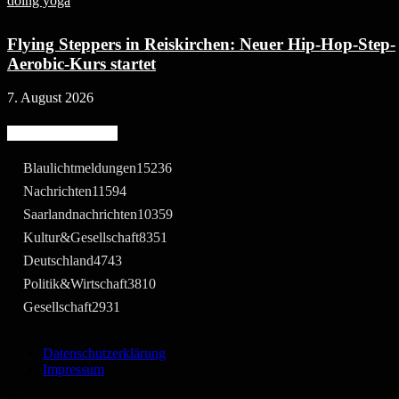
Flying Steppers in Reiskirchen: Neuer Hip-Hop-Step-
Aerobic-Kurs startet
7. August 2026
Beliebte Kategorie
Blaulichtmeldungen
15236
Nachrichten
11594
Saarlandnachrichten
10359
Kultur&Gesellschaft
8351
Deutschland
4743
Politik&Wirtschaft
3810
Gesellschaft
2931
Datenschutzerklärung
Impressum