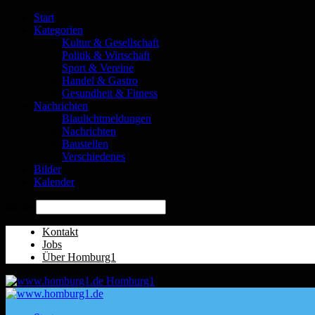
Start
Kategorien
Kultur & Gesellschaft
Politik & Wirtschaft
Sport & Vereine
Handel & Gastro
Gesundheit & Fitness
Nachrichten
Blaulichtmeldungen
Nachrichten
Baustellen
Verschiedenes
Bilder
Kalender
Suche
Kontakt
Jobs
Über Homburg1
Homburg1