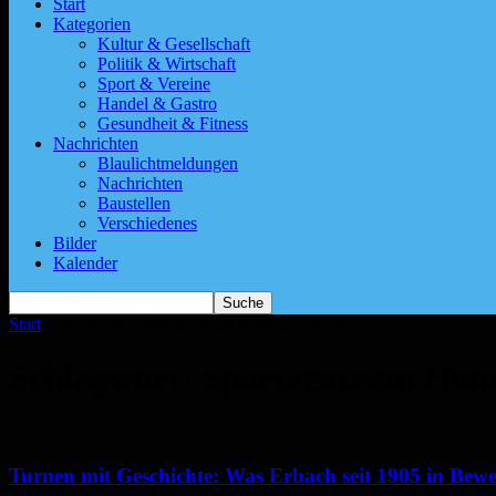
Start
Kategorien
Kultur & Gesellschaft
Politik & Wirtschaft
Sport & Vereine
Handel & Gastro
Gesundheit & Fitness
Nachrichten
Blaulichtmeldungen
Nachrichten
Baustellen
Verschiedenes
Bilder
Kalender
Start
Schlagworte
Sportzentrum Homburg-Erbach
Schlagwort: Sportzentrum Ho
Turnen mit Geschichte: Was Erbach seit 1905 in Bew