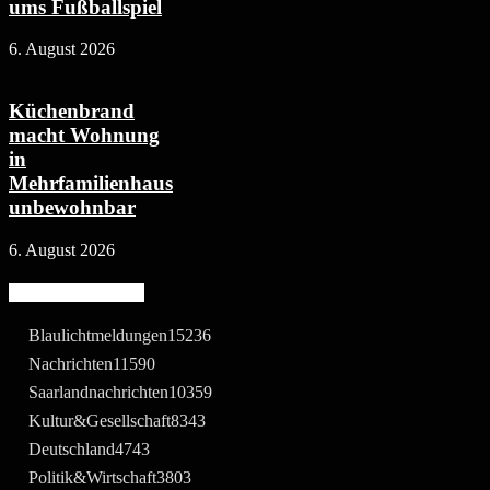
ums Fußballspiel
6. August 2026
Küchenbrand
macht Wohnung
in
Mehrfamilienhaus
unbewohnbar
6. August 2026
Beliebte Kategorie
Blaulichtmeldungen
15236
Nachrichten
11590
Saarlandnachrichten
10359
Kultur&Gesellschaft
8343
Deutschland
4743
Politik&Wirtschaft
3803