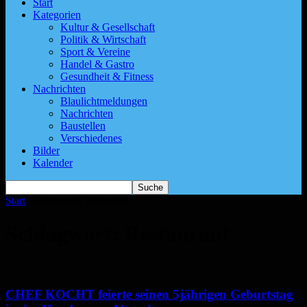
Start
Kategorien
Kultur & Gesellschaft
Politik & Wirtschaft
Sport & Vereine
Handel & Gastro
Gesundheit & Fitness
Nachrichten
Blaulichtmeldungen
Nachrichten
Baustellen
Verschiedenes
Bilder
Kalender
Start
Schlagworte
Restaurant
Schlagwort: Restaurant
CHEF KOCHT feierte seinen 5jährigen Geburtstag