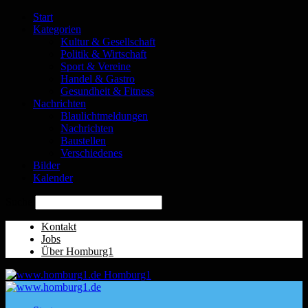
Start
Kategorien
Kultur & Gesellschaft
Politik & Wirtschaft
Sport & Vereine
Handel & Gastro
Gesundheit & Fitness
Nachrichten
Blaulichtmeldungen
Nachrichten
Baustellen
Verschiedenes
Bilder
Kalender
Suche
Kontakt
Jobs
Über Homburg1
Homburg1