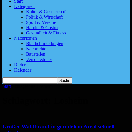
Start
Kategorien
Kultur & Gesellschaft
Politik & Wirtschaft
Sport & Vereine
Handel & Gastro
Gesundheit & Fitness
Nachrichten
Blaulichtmeldungen
Nachrichten
Baustellen
Verschiedenes
Bilder
Kalender
Start
Schlagworte
Losheim
Schlagwort: Losheim
Großer Waldbrand in gerodetem Areal schnell