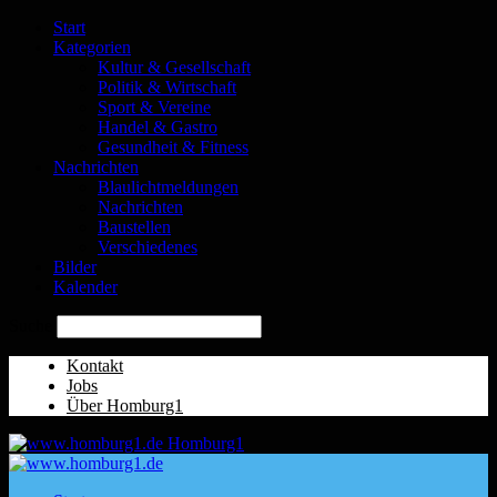
Start
Kategorien
Kultur & Gesellschaft
Politik & Wirtschaft
Sport & Vereine
Handel & Gastro
Gesundheit & Fitness
Nachrichten
Blaulichtmeldungen
Nachrichten
Baustellen
Verschiedenes
Bilder
Kalender
Suche
Kontakt
Jobs
Über Homburg1
Homburg1