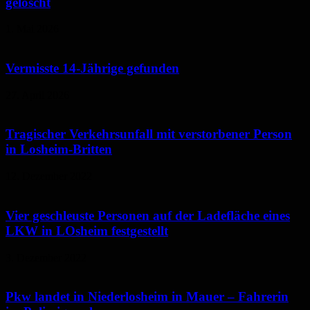
gelöscht
1. Mai 2026
Vermisste 14-Jährige gefunden
27. April 2026
Tragischer Verkehrsunfall mit verstorbener Person
in Losheim-Britten
12. Dezember 2022
Vier geschleuste Personen auf der Ladefläche eines
LKW in LOsheim festgestellt
3. Dezember 2022
Pkw landet in Niederlosheim in Mauer – Fahrerin