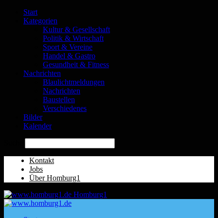
Start
Kategorien
Kultur & Gesellschaft
Politik & Wirtschaft
Sport & Vereine
Handel & Gastro
Gesundheit & Fitness
Nachrichten
Blaulichtmeldungen
Nachrichten
Baustellen
Verschiedenes
Bilder
Kalender
Suche
Kontakt
Jobs
Über Homburg1
Homburg1