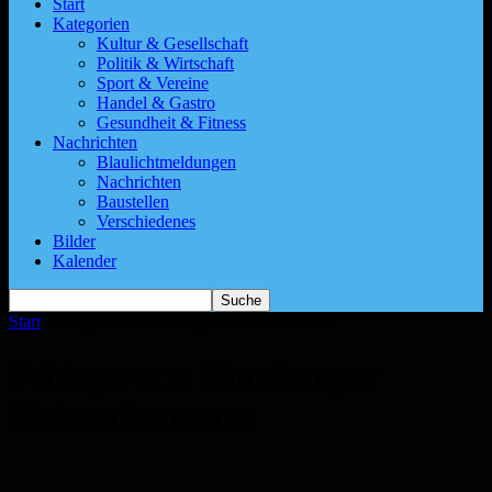
Start
Kategorien
Kultur & Gesellschaft
Politik & Wirtschaft
Sport & Vereine
Handel & Gastro
Gesundheit & Fitness
Nachrichten
Blaulichtmeldungen
Nachrichten
Baustellen
Verschiedenes
Bilder
Kalender
Start
Schlagworte
Homburger Meisterkonzerte
Schlagwort: Homburger
Meisterkonzerte